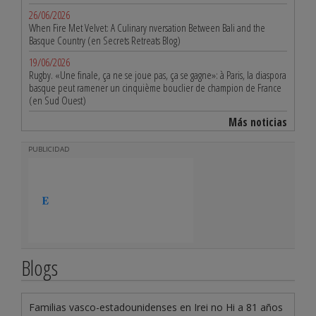
26/06/2026
When Fire Met Velvet: A Culinary nversation Between Bali and the
Basque Country (en Secrets Retreats Blog)
19/06/2026
Rugby. «Une finale, ça ne se joue pas, ça se gagne»: à Paris, la diaspora
basque peut ramener un cinquième bouclier de champion de France
(en Sud Ouest)
Más noticias
PUBLICIDAD
Blogs
Familias vasco-estadounidenses en Irei no Hi a 81 años