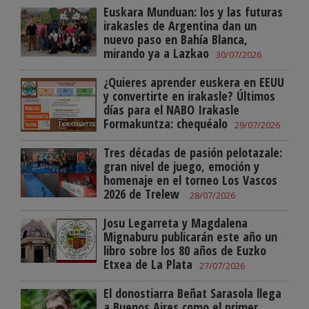
Euskara Munduan: los y las futuras
irakasles de Argentina dan un
nuevo paso en Bahía Blanca,
mirando ya a Lazkao
30/07/2026
¿Quieres aprender euskera en EEUU
y convertirte en irakasle? Últimos
días para el NABO Irakasle
Formakuntza: chequéalo
29/07/2026
Tres décadas de pasión pelotazale:
gran nivel de juego, emoción y
homenaje en el torneo Los Vascos
2026 de Trelew
28/07/2026
Josu Legarreta y Magdalena
Mignaburu publicarán este año un
libro sobre los 80 años de Euzko
Etxea de La Plata
27/07/2026
El donostiarra Beñat Sarasola llega
a Buenos Aires como el primer