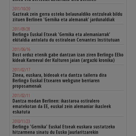
2011/10/20
Gazteak zein gerra osteko belaunaldiko entzuleak bildu
zituen Berlinen 'Gernika eta alemanak' jardunaldiak
2011/09/28
Berlingo Euskal Etxeak 'Gernika eta alemaniarrak'
ekitaldia antolatu du ostiralean Cervantes Institutuan
2011/06/16
Bost orduz etenik gabe dantzan izan ziren Berlingo EEko
kideak Karneval der Kulturen jaian (argazki kronika)
2011/02/17
Zinea, euskara, bideoak eta dantza tailerra dira
Berlingo Euskal Etxearen webgune berriaren
proposamenak
2011/02/11
Dantza modan Berlinen: ikastaroa ostiralero
ematekotan da EE, euskal zein alemaniar ikasleek
eskatuta
2010/11/23
Berlingo 'Gernika' Euskal Etxeak euskara sustatzeko
hitzarmena sinatu du Eusko Jaurlaritzarekin