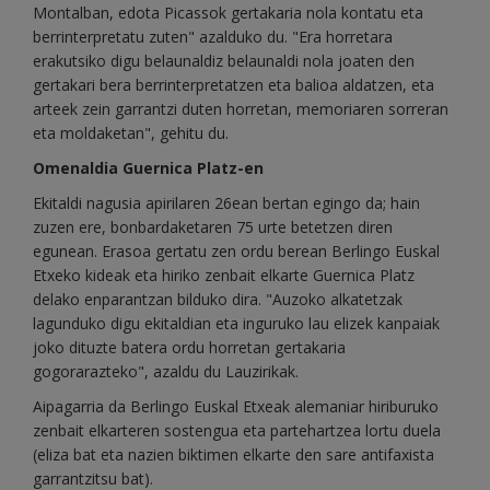
Montalban, edota Picassok gertakaria nola kontatu eta
berrinterpretatu zuten" azalduko du. "Era horretara
erakutsiko digu belaunaldiz belaunaldi nola joaten den
gertakari bera berrinterpretatzen eta balioa aldatzen, eta
arteek zein garrantzi duten horretan, memoriaren sorreran
eta moldaketan", gehitu du.
Omenaldia Guernica Platz-en
Ekitaldi nagusia apirilaren 26ean bertan egingo da; hain
zuzen ere, bonbardaketaren 75 urte betetzen diren
egunean. Erasoa gertatu zen ordu berean Berlingo Euskal
Etxeko kideak eta hiriko zenbait elkarte Guernica Platz
delako enparantzan bilduko dira. "Auzoko alkatetzak
lagunduko digu ekitaldian eta inguruko lau elizek kanpaiak
joko dituzte batera ordu horretan gertakaria
gogorarazteko", azaldu du Lauzirikak.
Aipagarria da Berlingo Euskal Etxeak alemaniar hiriburuko
zenbait elkarteren sostengua eta partehartzea lortu duela
(eliza bat eta nazien biktimen elkarte den sare antifaxista
garrantzitsu bat).