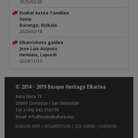
2025/02/20
Euskal Astea Tandilen
Sonia
Durango, Bizkaia
2025/02/18
Elkarrizketa galdea
Jose Luis Aizpuru
Hendaia, Lapurdi
2024/11/15
© 2014 - 2019 Basque Heritage Elkartea
Bera Bera 73
20009 Donostia / San Sebastián
Tel: (+34) 943 316170
Email: info@euskalkultura.eus
WEBGUNE MAPA
|
IRISGARRITASUNA
|
LEGE OHARRA
|
KONTAKTUA