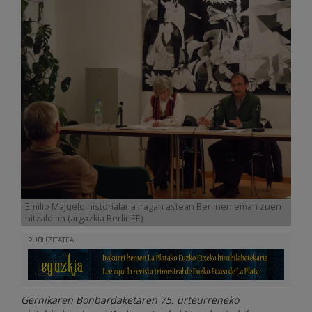
Emilio Majuelo historialaria iragan astean Berlinen eman zuen
hitzaldian (argazkia BerlinEE)
PUBLIZITATEA
Gernikaren Bonbardaketaren 75. urteurreneko