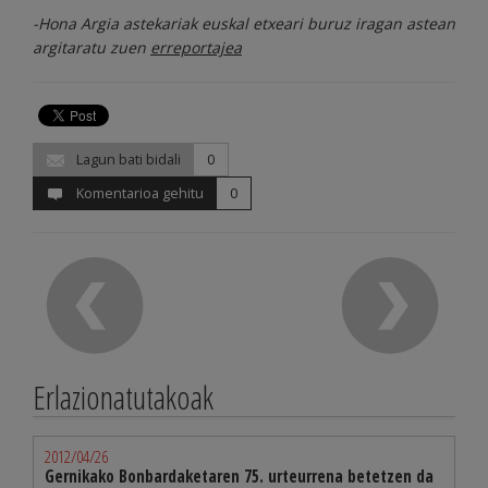
-Hona Argia astekariak euskal etxeari buruz iragan astean
argitaratu zuen
erreportajea
Lagun bati bidali
0
Komentarioa gehitu
0
Erlazionatutakoak
2012/04/26
Gernikako Bonbardaketaren 75. urteurrena betetzen da