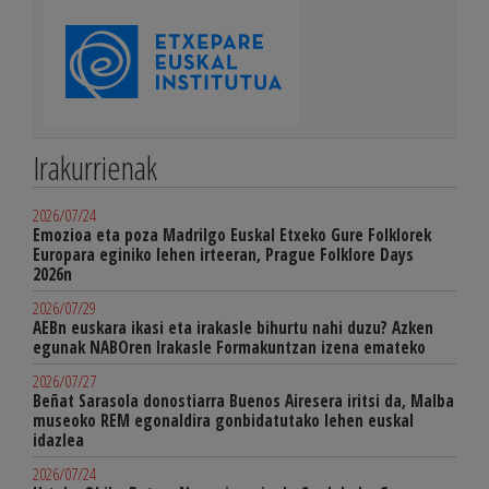
Irakurrienak
2026/07/24
Emozioa eta poza Madrilgo Euskal Etxeko Gure Folklorek
Europara eginiko lehen irteeran, Prague Folklore Days
2026n
2026/07/29
AEBn euskara ikasi eta irakasle bihurtu nahi duzu? Azken
egunak NABOren Irakasle Formakuntzan izena emateko
2026/07/27
Beñat Sarasola donostiarra Buenos Airesera iritsi da, Malba
museoko REM egonaldira gonbidatutako lehen euskal
idazlea
2026/07/24