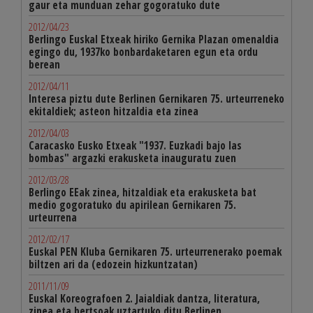
gaur eta munduan zehar gogoratuko dute
2012/04/23
Berlingo Euskal Etxeak hiriko Gernika Plazan omenaldia
egingo du, 1937ko bonbardaketaren egun eta ordu
berean
2012/04/11
Interesa piztu dute Berlinen Gernikaren 75. urteurreneko
ekitaldiek; asteon hitzaldia eta zinea
2012/04/03
Caracasko Eusko Etxeak "1937. Euzkadi bajo las
bombas" argazki erakusketa inauguratu zuen
2012/03/28
Berlingo EEak zinea, hitzaldiak eta erakusketa bat
medio gogoratuko du apirilean Gernikaren 75.
urteurrena
2012/02/17
Euskal PEN Kluba Gernikaren 75. urteurrenerako poemak
biltzen ari da (edozein hizkuntzatan)
2011/11/09
Euskal Koreografoen 2. Jaialdiak dantza, literatura,
zinea eta bertsoak uztartuko ditu Berlinen