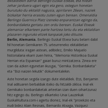
ekitaldiekin darrai Berlingo Euskal Etxeak, eta hilean
zehar jarduera ugari egin eta gero, ostegun honetan
burutuko du ekitaldi nagusia, apirilaren 26ean, naziek
bizkaitar herria erasotu zuten egun berean. Omenaldia
Berlingo Guernica Platz izeneko enparantzan egingo da,
bonbardaketa gertatu zen ordu berean. Euskal Etxeak
alemaniar elkarteen parte hartzea lortu du eta ekitaldian
plazaren inguruko elizek kanpaiak joko dituzte.
Berlin, Alemania.
Berlingo Euskal Etxea buru belarri dabil
hil honetan Gernikaren 75. urteurreneko ekitaldietan
murgilduta: iragan astean, adibidez, Emilio Majuelo
historialaria ekarri zuen hirira, "Memoria Historikoa Euskal
Herrian eta Espainian" gaiari buruz mintzatzera. Zinea ere
izan da azken egunetan ikusgai, "Gernika. Bonbardaketa"
eta "Bizi naizen lekutik" dokumentalekin.
Aste honetan segida izango dute ekitaldiek. Etzi, Benjamin
Inal adituaren berbaldiak itxiko du hitzaldi-zikloa. Inal-ek
Gernikako bonbardaketak arteetan izan duen oihartzunaz
hitz egingo du. Berlingo elkarteko Unai Lauzirikak
EuskalKultura.com-i agertu dionez, Inal-ek "proiekzio eta
irudi bidez Alain Resnais, Bernardo Atxaga, Vazquez