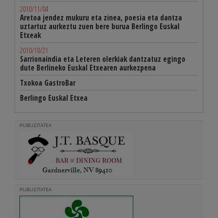
2010/11/04
Aretoa jendez mukuru eta zinea, poesia eta dantza
uztartuz aurkeztu zuen bere burua Berlingo Euskal
Etxeak
2010/10/21
Sarrionaindia eta Leteren olerkiak dantzatuz egingo
dute Berlineko Euskal Etxearen aurkezpena
Txokoa GastroBar
Berlingo Euskal Etxea
PUBLIZITATEA
PUBLIZITATEA