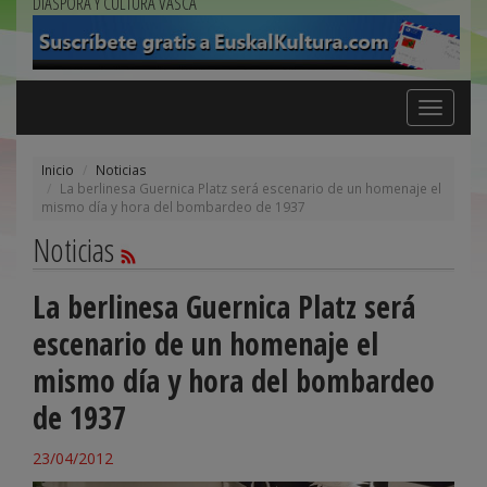
DIÁSPORA Y CULTURA VASCA
Toggle
navigation
Inicio
Noticias
La berlinesa Guernica Platz será escenario de un homenaje el
mismo día y hora del bombardeo de 1937
Noticias
La berlinesa Guernica Platz será
escenario de un homenaje el
mismo día y hora del bombardeo
de 1937
23/04/2012