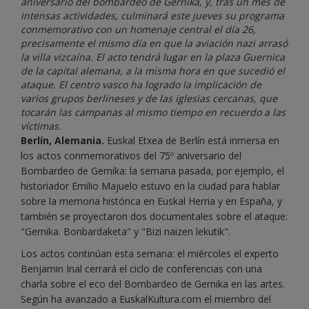
aniversario del bombardeo de Gernika, y, tras un mes de
intensas actividades, culminará este jueves su programa
conmemorativo con un homenaje central el día 26,
precisamente el mismo día en que la aviación nazi arrasó
la villa vizcaína. El acto tendrá lugar en la plaza Guernica
de la capital alemana, a la misma hora en que sucedió el
ataque. El centro vasco ha logrado la implicación de
varios grupos berlineses y de las iglesias cercanas, que
tocarán las campanas al mismo tiempo en recuerdo a las
víctimas.
Berlín, Alemania.
Euskal Etxea de Berlín está inmersa en
los actos conmemorativos del 75º aniversario del
Bombardeo de Gernika: la semana pasada, por ejemplo, el
historiador Emilio Majuelo estuvo en la ciudad para hablar
sobre la memoria histórica en Euskal Herria y en España, y
también se proyectaron dos documentales sobre el ataque:
"Gernika. Bonbardaketa" y "Bizi naizen lekutik".
Los actos continúan esta semana: el miércoles el experto
Benjamin Inal cerrará el ciclo de conferencias con una
charla sobre el eco del Bombardeo de Gernika en las artes.
Según ha avanzado a EuskalKultura.com el miembro del