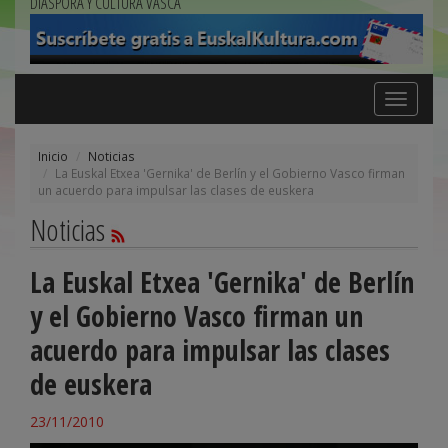
DIÁSPORA Y CULTURA VASCA
Toggle
navigation
Inicio
Noticias
La Euskal Etxea 'Gernika' de Berlín y el Gobierno Vasco firman
un acuerdo para impulsar las clases de euskera
Noticias
La Euskal Etxea 'Gernika' de Berlín
y el Gobierno Vasco firman un
acuerdo para impulsar las clases
de euskera
23/11/2010