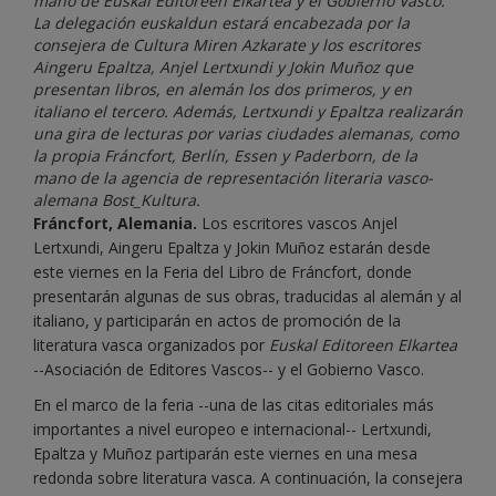
mano de Euskal Editoreen Elkartea y el Gobierno Vasco.
La delegación euskaldun estará encabezada por la
consejera de Cultura Miren Azkarate y los escritores
Aingeru Epaltza, Anjel Lertxundi y Jokin Muñoz que
presentan libros, en alemán los dos primeros, y en
italiano el tercero. Además, Lertxundi y Epaltza realizarán
una gira de lecturas por varias ciudades alemanas, como
la propia Fráncfort, Berlín, Essen y Paderborn, de la
mano de la agencia de representación literaria vasco-
alemana Bost_Kultura.
Fráncfort, Alemania.
Los escritores vascos Anjel
Lertxundi, Aingeru Epaltza y Jokin Muñoz estarán desde
este viernes en la Feria del Libro de Fráncfort, donde
presentarán algunas de sus obras, traducidas al alemán y al
italiano, y participarán en actos de promoción de la
literatura vasca organizados por
Euskal Editoreen Elkartea
--Asociación de Editores Vascos-- y el Gobierno Vasco.
En el marco de la feria --una de las citas editoriales más
importantes a nivel europeo e internacional-- Lertxundi,
Epaltza y Muñoz partiparán este viernes en una mesa
redonda sobre literatura vasca. A continuación, la consejera