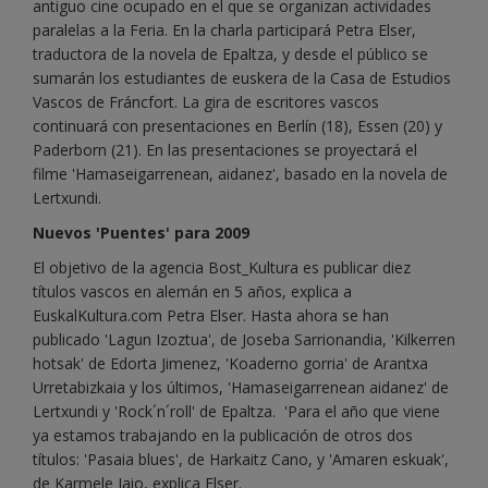
antiguo cine ocupado en el que se organizan actividades
paralelas a la Feria. En la charla participará Petra Elser,
traductora de la novela de Epaltza, y desde el público se
sumarán los estudiantes de euskera de la Casa de Estudios
Vascos de Fráncfort. La gira de escritores vascos
continuará con presentaciones en Berlín (18), Essen (20) y
Paderborn (21). En las presentaciones se proyectará el
filme 'Hamaseigarrenean, aidanez', basado en la novela de
Lertxundi.
Nuevos 'Puentes' para 2009
El objetivo de la agencia Bost_Kultura es publicar diez
títulos vascos en alemán en 5 años, explica a
EuskalKultura.com Petra Elser. Hasta ahora se han
publicado 'Lagun Izoztua', de Joseba Sarrionandia, 'Kilkerren
hotsak' de Edorta Jimenez, 'Koaderno gorria' de Arantxa
Urretabizkaia y los últimos, 'Hamaseigarrenean aidanez' de
Lertxundi y 'Rock´n´roll' de Epaltza. 'Para el año que viene
ya estamos trabajando en la publicación de otros dos
títulos: 'Pasaia blues', de Harkaitz Cano, y 'Amaren eskuak',
de Karmele Jaio, explica Elser.