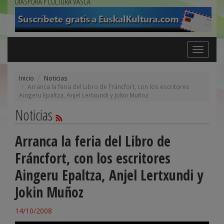
DIÁSPORA Y CULTURA VASCA
Toggle
navigation
Inicio
Noticias
Arranca la feria del Libro de Fráncfort, con los escritores
Aingeru Epaltza, Anjel Lertxundi y Jokin Muñoz
Noticias
Arranca la feria del Libro de
Fráncfort, con los escritores
Aingeru Epaltza, Anjel Lertxundi y
Jokin Muñoz
14/10/2008