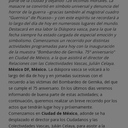
parte de la ciudad y dejando 126 víctimas mortales. La
masacre se convirtió en símbolo universal y denuncia del
horror de la guerra --gracias también al magistral cuadro
"Guernica" de Picasso-- y con este espíritu se recordará a
lo largo del día de hoy en numerosos lugares del mundo.
Destacará en esa labor la Diáspora vasca, para la que la
fecha siempre ha estado cargada de especial emoción y
simbolismo. Comenzamos un recorrido por distintas
actividades programadas para hoy con la inauguración
de la muestra "Bombardeo de Gernika. 75º aniversario"
en Ciudad de México, a la que asistirá el director de
Relaciones con las Colectividades Vascas, Julián Celaya.
México DF, México.
La diáspora vasca se volcará a lo
largo del día de hoy y en jornadas sucesivas con el
recuerdo a las víctimas del Bombardeo de Gernika, del que
se cumple el 75 aniversario. En los últimos días venimos
informando de buena parte de estas actividades; a
continuación, queremos realizar un breve recorrido por los
actos que tendrán lugar hoy y próximamente.
Comenzamos en
Ciudad de México
, adonde se ha
desplazado el director para los Ciudadanos y las
Colectividades Vascas, Julián Celaya, para asistir a la