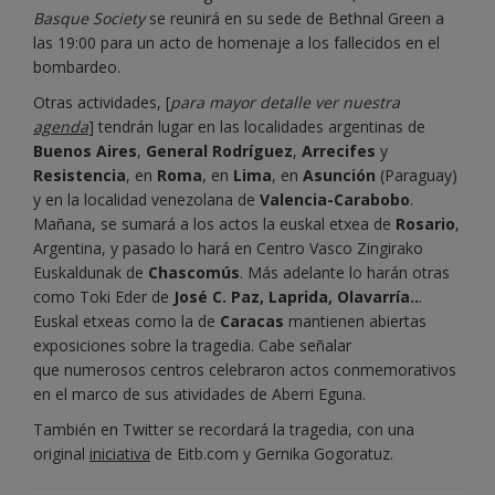
Basque Society
se reunirá en su sede de Bethnal Green a
las 19:00 para un acto de homenaje a los fallecidos en el
bombardeo.
Otras actividades, [
para mayor detalle ver nuestra
agenda
] tendrán lugar en las localidades argentinas de
Buenos Aires
,
General Rodríguez
,
Arrecifes
y
Resistencia
, en
Roma
, en
Lima
, en
Asunción
(Paraguay)
y en la localidad venezolana de
Valencia-Carabobo
.
Mañana, se sumará a los actos la euskal etxea de
Rosario
,
Argentina, y pasado lo hará en Centro Vasco Zingirako
Euskaldunak de
Chascomús
. Más adelante lo harán otras
como Toki Eder de
José C. Paz, Laprida, Olavarría..
.
Euskal etxeas como la de
Caracas
mantienen abiertas
exposiciones sobre la tragedia. Cabe señalar
que numerosos centros celebraron actos conmemorativos
en el marco de sus atividades de Aberri Eguna.
También en Twitter se recordará la tragedia, con una
original
iniciativa
de Eitb.com y Gernika Gogoratuz.