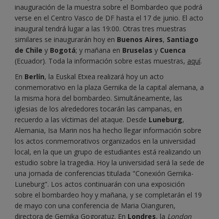
inauguración de la muestra sobre el Bombardeo que podrá
verse en el Centro Vasco de DF hasta el 17 de junio. El acto
inaugural tendrá lugar a las 19:00. Otras tres muestras
similares se inaugurarán hoy en
Buenos Aires
,
Santiago
de Chile
y
Bogotá
; y mañana en
Bruselas
y
Cuenca
(Ecuador). Toda la información sobre estas muestras,
aquí
.
En
Berlín
, la Euskal Etxea realizará hoy un acto
conmemorativo en la plaza Gernika de la capital alemana, a
la misma hora del bombardeo. Simultáneamente, las
iglesias de los alrededores tocarán las campanas, en
recuerdo a las víctimas del ataque. Desde
Luneburg
,
Alemania, Isa Marin nos ha hecho llegar información sobre
los actos conmemorativos organizados en la universidad
local, en la que un grupo de estudiantes está realizando un
estudio sobre la tragedia. Hoy la universidad será la sede de
una jornada de conferencias titulada "Conexión Gernika-
Luneburg". Los actos continuarán con una exposición
sobre el bombardeo hoy y mañana, y se completarán el 19
de mayo con una conferencia de Maria Oianguren,
directora de Gernika Gogoratuz. En
Londres
, la
London