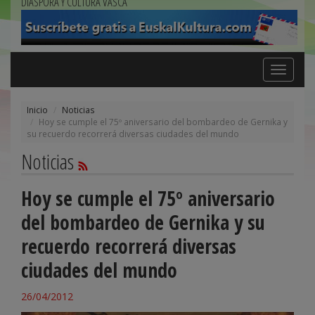
DIÁSPORA Y CULTURA VASCA
Toggle
navigation
Inicio
Noticias
Hoy se cumple el 75º aniversario del bombardeo de Gernika y
su recuerdo recorrerá diversas ciudades del mundo
Noticias
Hoy se cumple el 75º aniversario
del bombardeo de Gernika y su
recuerdo recorrerá diversas
ciudades del mundo
26/04/2012