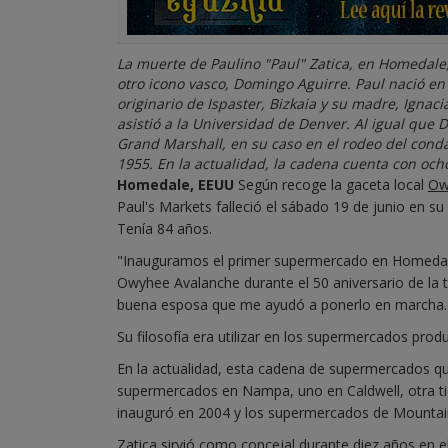
La muerte de Paulino "Paul" Zatica, en Homedale
otro icono vasco, Domingo Aguirre. Paul nació en
originario de Ispaster, Bizkaia y su madre, Ignac
asistió a la Universidad de Denver. Al igual que
Grand Marshall, en su caso en el rodeo del co
1955. En la actualidad, la cadena cuenta con ocho
Homedale, EEUU
Según recoge la gaceta local
Ow
Paul's Markets falleció el sábado 19 de junio en su
Tenía 84 años.
"Inauguramos el primer supermercado en Homedale 
Owyhee Avalanche durante el 50 aniversario de la t
buena esposa que me ayudó a ponerlo en marcha.
Su filosofía era utilizar en los supermercados prod
En la actualidad, esta cadena de supermercados
supermercados en Nampa, uno en Caldwell, otra ti
inauguró en 2004 y los supermercados de Mountain
Zatica sirvió como concejal durante diez años en 