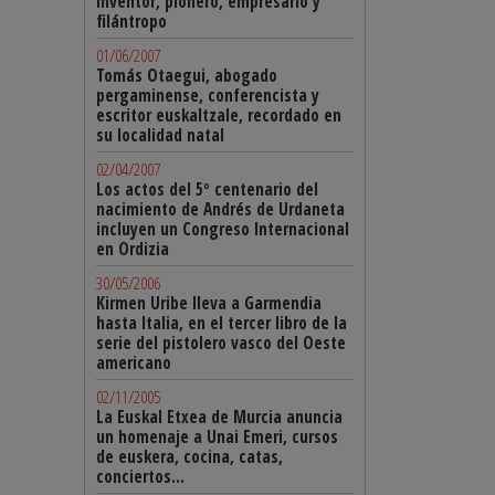
inventor, pionero, empresario y
filántropo
01/06/2007
Tomás Otaegui, abogado
pergaminense, conferencista y
escritor euskaltzale, recordado en
su localidad natal
02/04/2007
Los actos del 5º centenario del
nacimiento de Andrés de Urdaneta
incluyen un Congreso Internacional
en Ordizia
30/05/2006
Kirmen Uribe lleva a Garmendia
hasta Italia, en el tercer libro de la
serie del pistolero vasco del Oeste
americano
02/11/2005
La Euskal Etxea de Murcia anuncia
un homenaje a Unai Emeri, cursos
de euskera, cocina, catas,
conciertos...