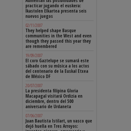
Aumentan las posibilidades de
practicar jugando el euskera:
Ikastolen Elkartea presenta seis
nuevos juegos
02/11/2007
They helped shape Basque
communities in the West and even
though they passed this year they
are remembered
19/09/2007
El coro Gaztelupe se sumará este
sábado con su música a los actos
del centenario de la Euskal Etxea
de México DF
20/07/2007
La presidenta filipina Gloria
Macapagal visitará Ordizia en
diciembre, dentro del 500
aniversario de Urdaneta
07/06/2007
Juan Bautista Istilart, un vasco que
dejó huella en Tres Arroyos: