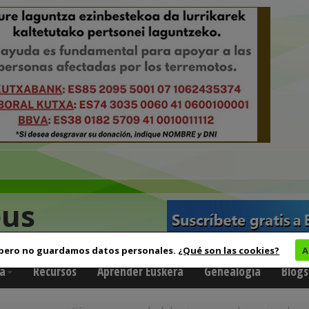
eus
 pero no guardamos datos personales.
¿Qué son las cookies?
A
a
Recursos
Aprender Euskera
Genealogía
Blogs