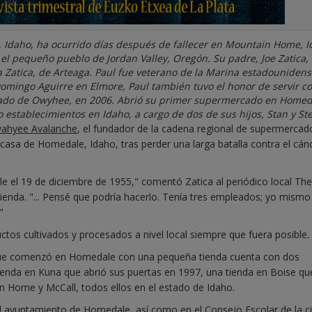
, Idaho, ha ocurrido días después de fallecer en Mountain Home, I
 el pequeño pueblo de Jordan Valley, Oregón. Su padre, Joe Zatica,
ia Zatica, de Arteaga. Paul fue veterano de la Marina estadounidens
 Domingo Aguirre en Elmore, Paul también tuvo el honor de servir 
ndado de Owyhee, en 2006. Abrió su primer supermercado en Homed
 establecimientos en Idaho, a cargo de dos de sus hijos, Stan y Ste
ahyee Avalanche
, el fundador de la cadena regional de supermercad
 casa de Homedale, Idaho, tras perder una larga batalla contra el cánc
el 19 de diciembre de 1955," comentó Zatica al periódico local The
ienda. "... Pensé que podría hacerlo. Tenía tres empleados; yo mismo
"
uctos cultivados y procesados a nivel local siempre que fuera posible.
 que comenzó en Homedale con una pequeña tienda cuenta con dos
enda en Kuna que abrió sus puertas en 1997, una tienda en Boise qu
 Home y McCall, todos ellos en el estado de Idaho.
el ayuntamiento de Homedale, así como en el Consejo Escolar de la c