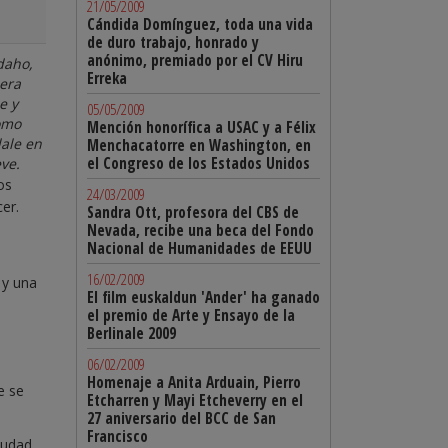
21/05/2009
Cándida Domínguez, toda una vida
de duro trabajo, honrado y
anónimo, premiado por el CV Hiru
daho,
Erreka
 era
e y
05/05/2009
como
Mención honorífica a USAC y a Félix
ale en
Menchacatorre en Washington, en
el Congreso de los Estados Unidos
ve.
os
24/03/2009
er.
Sandra Ott, profesora del CBS de
Nevada, recibe una beca del Fondo
Nacional de Humanidades de EEUU
16/02/2009
 y una
El film euskaldun 'Ander' ha ganado
el premio de Arte y Ensayo de la
Berlinale 2009
06/02/2009
Homenaje a Anita Arduain, Pierro
e se
Etcharren y Mayi Etcheverry en el
27 aniversario del BCC de San
Francisco
iudad.