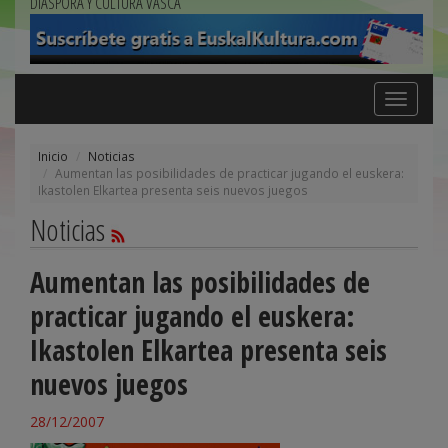
DIÁSPORA Y CULTURA VASCA
Toggle
navigation
Inicio
Noticias
Aumentan las posibilidades de practicar jugando el euskera:
Ikastolen Elkartea presenta seis nuevos juegos
Noticias
Aumentan las posibilidades de
practicar jugando el euskera:
Ikastolen Elkartea presenta seis
nuevos juegos
28/12/2007