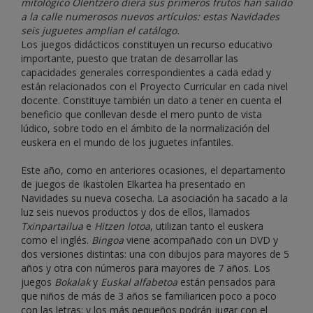
mitológico Olentzero diera sus primeros frutos han salido
a la calle numerosos nuevos artículos: estas Navidades
seis juguetes amplian el catálogo.
Los juegos didácticos constituyen un recurso educativo
importante, puesto que tratan de desarrollar las
capacidades generales correspondientes a cada edad y
están relacionados con el Proyecto Curricular en cada nivel
docente. Constituye también un dato a tener en cuenta el
beneficio que conllevan desde el mero punto de vista
lúdico, sobre todo en el ámbito de la normalización del
euskera en el mundo de los juguetes infantiles.
Este año, como en anteriores ocasiones, el departamento
de juegos de Ikastolen Elkartea ha presentado en
Navidades su nueva cosecha. La asociación ha sacado a la
luz seis nuevos productos y dos de ellos, llamados
Txinpartailua
e
Hitzen lotoa
, utilizan tanto el euskera
como el inglés.
Bingoa
viene acompañado con un DVD y
dos versiones distintas: una con dibujos para mayores de 5
años y otra con números para mayores de 7 años. Los
juegos
Bokalak
y
Euskal alfabetoa
están pensados para
que niños de más de 3 años se familiaricen poco a poco
con las letras; y los más pequeños podrán jugar con el