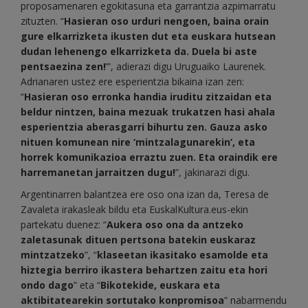
proposamenaren egokitasuna eta garrantzia azpimarratu
zituzten. “
Hasieran oso urduri nengoen, baina orain
gure elkarrizketa ikusten dut eta euskara hutsean
dudan lehenengo elkarrizketa da. Duela bi aste
pentsaezina zen!
’”, adierazi digu Uruguaiko Laurenek.
Adrianaren ustez ere esperientzia bikaina izan zen:
“
Hasieran oso erronka handia iruditu zitzaidan eta
beldur nintzen, baina mezuak trukatzen hasi ahala
esperientzia aberasgarri bihurtu zen. Gauza asko
nituen komunean nire ‘mintzalagunarekin’, eta
horrek komunikazioa erraztu zuen. Eta oraindik ere
harremanetan jarraitzen dugu!
”, jakinarazi digu.
Argentinarren balantzea ere oso ona izan da, Teresa de
Zavaleta irakasleak bildu eta EuskalKultura.eus-ekin
partekatu duenez: “
Aukera oso ona da antzeko
zaletasunak dituen pertsona batekin euskaraz
mintzatzeko
”, “
klaseetan ikasitako esamolde eta
hiztegia berriro ikastera behartzen zaitu eta hori
ondo dago
” eta “
Bikotekide, euskara eta
aktibitatearekin sortutako konpromisoa
” nabarmendu