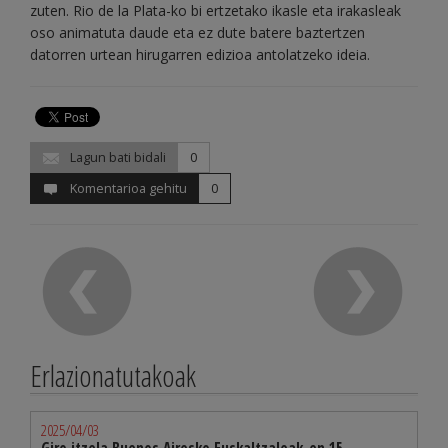
zuten. Rio de la Plata-ko bi ertzetako ikasle eta irakasleak
oso animatuta daude eta ez dute batere baztertzen
datorren urtean hirugarren edizioa antolatzeko ideia.
Lagun bati bidali
0
Komentarioa gehitu
0
Erlazionatutakoak
2025/04/03