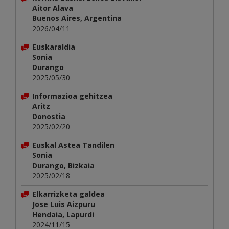
Aitor Alava
Buenos Aires, Argentina
2026/04/11
Euskaraldia
Sonia
Durango
2025/05/30
Informazioa gehitzea
Aritz
Donostia
2025/02/20
Euskal Astea Tandilen
Sonia
Durango, Bizkaia
2025/02/18
Elkarrizketa galdea
Jose Luis Aizpuru
Hendaia, Lapurdi
2024/11/15