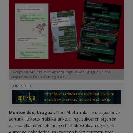
2026ko ‘Bikote-Praktika’ ariketa linguistikoa Uruguaiko eta
Argentinako ikasleekin egin da
PUBLIZITATEA
Montevideo, Uruguai.
Noel Abella irakasle uruguaitarrak
sorturik, ‘Bikote-Praktika’ ariketa linguistikoaren bigarren
edizioa ekainaren lehenengo hamabostaldian egin zen.
Aurtengo nobedadea, mugikorren bidez mintzatu ziren