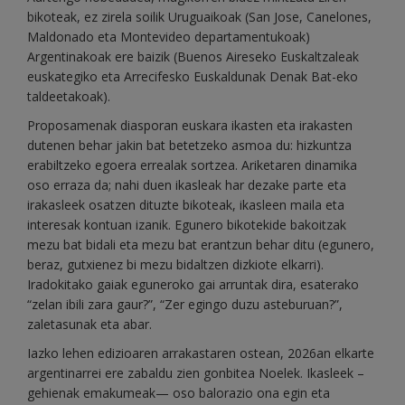
bikoteak, ez zirela soilik Uruguaikoak (San Jose, Canelones,
Maldonado eta Montevideo departamentukoak)
Argentinakoak ere baizik (Buenos Aireseko Euskaltzaleak
euskategiko eta Arrecifesko Euskaldunak Denak Bat-eko
taldeetakoak).
Proposamenak diasporan euskara ikasten eta irakasten
dutenen behar jakin bat betetzeko asmoa du: hizkuntza
erabiltzeko egoera errealak sortzea. Ariketaren dinamika
oso erraza da; nahi duen ikasleak har dezake parte eta
irakasleek osatzen dituzte bikoteak, ikasleen maila eta
interesak kontuan izanik. Egunero bikotekide bakoitzak
mezu bat bidali eta mezu bat erantzun behar ditu (egunero,
beraz, gutxienez bi mezu bidaltzen dizkiote elkarri).
Iradokitako gaiak eguneroko gai arruntak dira, esaterako
“zelan ibili zara gaur?”, “Zer egingo duzu asteburuan?”,
zaletasunak eta abar.
Iazko lehen edizioaren arrakastaren ostean, 2026an elkarte
argentinarrei ere zabaldu zien gonbitea Noelek. Ikasleek –
gehienak emakumeak— oso balorazio ona egin eta