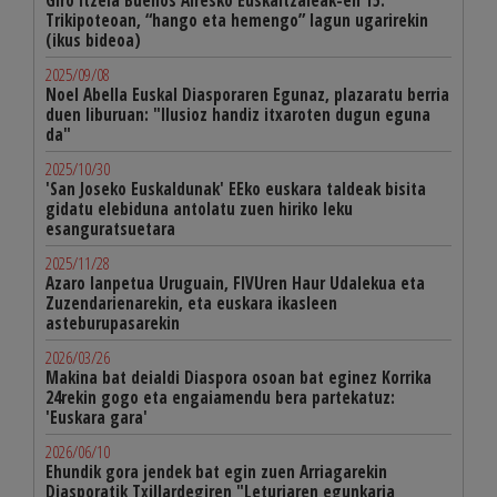
Giro itzela Buenos Airesko Euskaltzaleak-en 15.
Trikipoteoan, “hango eta hemengo” lagun ugarirekin
(ikus bideoa)
2025/09/08
Noel Abella Euskal Diasporaren Egunaz, plazaratu berria
duen liburuan: "Ilusioz handiz itxaroten dugun eguna
da"
2025/10/30
'San Joseko Euskaldunak' EEko euskara taldeak bisita
gidatu elebiduna antolatu zuen hiriko leku
esanguratsuetara
2025/11/28
Azaro lanpetua Uruguain, FIVUren Haur Udalekua eta
Zuzendarienarekin, eta euskara ikasleen
asteburupasarekin
2026/03/26
Makina bat deialdi Diaspora osoan bat eginez Korrika
24rekin gogo eta engaiamendu bera partekatuz:
'Euskara gara'
2026/06/10
Ehundik gora jendek bat egin zuen Arriagarekin
Diasporatik Txillardegiren "Leturiaren egunkaria