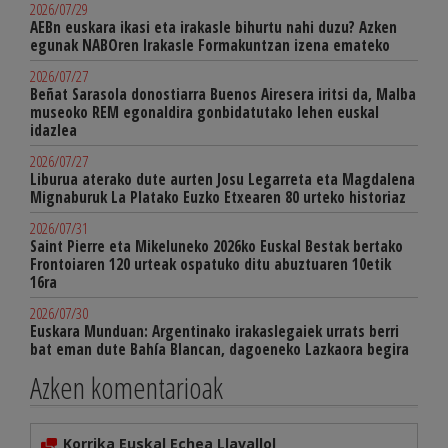
2026/07/29
AEBn euskara ikasi eta irakasle bihurtu nahi duzu? Azken
egunak NABOren Irakasle Formakuntzan izena emateko
2026/07/27
Beñat Sarasola donostiarra Buenos Airesera iritsi da, Malba
museoko REM egonaldira gonbidatutako lehen euskal
idazlea
2026/07/27
Liburua aterako dute aurten Josu Legarreta eta Magdalena
Mignaburuk La Platako Euzko Etxearen 80 urteko historiaz
2026/07/31
Saint Pierre eta Mikeluneko 2026ko Euskal Bestak bertako
Frontoiaren 120 urteak ospatuko ditu abuztuaren 10etik
16ra
2026/07/30
Euskara Munduan: Argentinako irakaslegaiek urrats berri
bat eman dute Bahía Blancan, dagoeneko Lazkaora begira
Azken komentarioak
Korrika Euskal Echea Llavallol