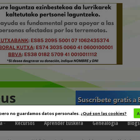
eus
 pero no guardamos datos personales.
¿Qué son las cookies?
A
a
Recursos
Aprender Euskera
Genealogía
Blogs