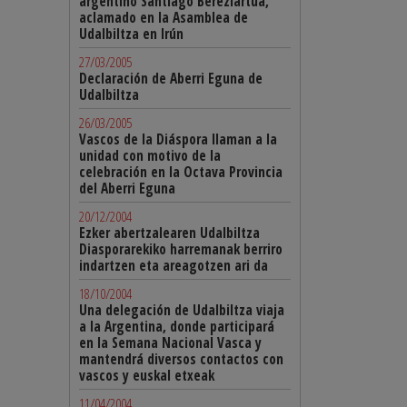
argentino Santiago Bereziartua,
aclamado en la Asamblea de
Udalbiltza en Irún
27/03/2005
Declaración de Aberri Eguna de
Udalbiltza
26/03/2005
Vascos de la Diáspora llaman a la
unidad con motivo de la
celebración en la Octava Provincia
del Aberri Eguna
20/12/2004
Ezker abertzalearen Udalbiltza
Diasporarekiko harremanak berriro
indartzen eta areagotzen ari da
18/10/2004
Una delegación de Udalbiltza viaja
a la Argentina, donde participará
en la Semana Nacional Vasca y
mantendrá diversos contactos con
vascos y euskal etxeak
11/04/2004