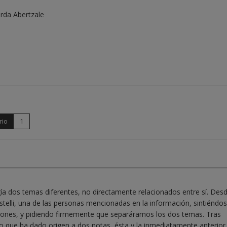
erda Abertzale
rio
1
ogía dos temas diferentes, no directamente relacionados entre sí. Des
telli, una de las personas mencionadas en la información, sintiéndo
iones, y pidiendo firmemente que separáramos los dos temas. Tras
o que ha dado origen a dos notas, ésta y la inmediatamente anterior.