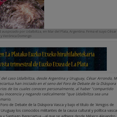
uspiciado por Udalbiltza, en Mar del Plata, Argentina. Firma el suyo César
i y Verónica Domingo
oral del caso Udalbiltza, desde Argentina y Uruguay, César Arrondo, 
eciartua han iniciado en el seno del Foro de Debate de la Diáspora
rios de los cuales conocen personalmente, al haber "compartido
o su inocencia y negando radicalmente "que Udalbiltza sea una
umario.
 Foro de Debate de la Diáspora Vasca y bajo el título de 'Amigos de
 Uruguay los conocidos militantes de la causa cultural y política vasc
a y Santiago Bereciartua --al que se adhiere desde México Alejandro 