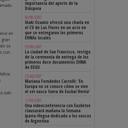
importancia del aporte de la
llamado
Diáspora
l
03/09/2007
Iñaki Ozamiz ofreció una charla en
el CV de Las Flores en un acto en
que se entregaron los primeros
vance en
EHNAs locales
a gran
ién se
07/06/2007
La ciudad de San Francisco, testigo
os con
de la ceremonia de entrega de los
primeros doce documentos EHNA
de EEUU
biltza
25/04/2007
s
Mariana Fernández Castelli: 'En
Europa no se conoce cómo se vive
el ser vasco fuera de Euskal Herria'
a sido
17/03/2007
Una videoconferencia con Eusketxe
clausurará mañana la Semana
Iparra-Hegoa dedicada a los vascos
de Argentina