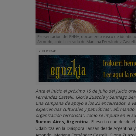
Presentación del EHNA, documento vasco de identidad a
Arrondo, ante la mirada de Mariana Fernández Castell
PUBLICIDAD
Ante el inicio el próximo 15 de julio del juicio 
Fernández Castelli, Gloria Zuazola y Santiago Ber
una campaña de apoyo a los 22 encausados, a va
experiencias culturales y patrióticas", afirmand
organización terrorista", como se imputa en el s
Buenos Aires, Argentina.
El escrito que desde el
Udalbiltza en la Diáspora' lanzan desde Argentina y
Arrondo, Mariana Fernández Castelli, Gloria Zuazol