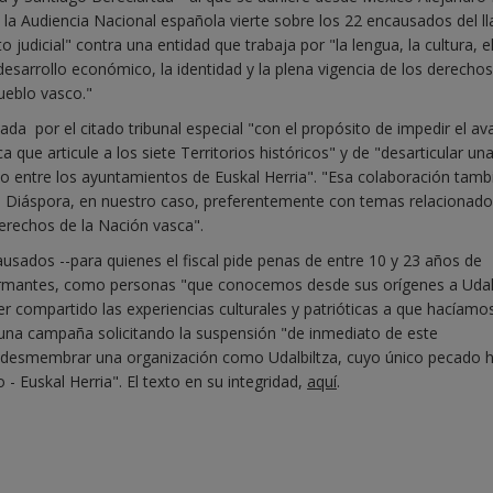
 la Audiencia Nacional española vierte sobre los 22 encausados del 
o judicial" contra una entidad que trabaja por "la lengua, la cultura, e
 desarrollo económico, la identidad y la plena vigencia de los derechos
ueblo vasco."
ada por el citado tribunal especial "con el propósito de impedir el a
 que articule a los siete Territorios históricos" y de "desarticular un
o entre los ayuntamientos de Euskal Herria". "Esa colaboración tamb
 la Diáspora, en nuestro caso, preferentemente con temas relacionad
 derechos de la Nación vasca".
usados --para quienes el fiscal pide penas de entre 10 y 23 años de
 firmantes, como personas "que conocemos desde sus orígenes a Udal
r compartido las experiencias culturales y patrióticas a que hacíamo
o una campaña solicitando la suspensión "de inmediato de este
 desmembrar una organización como Udalbiltza, cuyo único pecado h
o - Euskal Herria". El texto en su integridad,
aquí
.