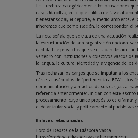
Lis-- rechaza categóricamente las acusaciones que
caso Udalbiltza, en lo que califica de "avasallamient
bienestar social, el deporte, el medio ambiente, el
inherentes que como Nación, le corresponden al p
La nota señala que se trata de una actuación realiz
la estructuración de una organización nacional vasca
cantidad de proyectos que se estaban desarrolland
vertebró con instituciones y colectivos vascos de
la lengua, la cultura, identidad y la vigencia de los
Tras rechazar los cargos que se imputan a los enca
cárcel acusándolos de "pertenencia a ETA"--, los
como institución y a muchos de sus cargos, al habe
referencia anteriormente", inician con este escrit
procesamiento, cuyo único propósito es difamar y
el de articular social y políticamente al pueblo vasc
Enlaces relacionados
Foro de Debate de la Diáspora Vasca
http://forodebatediasporavasca.blogspot.com