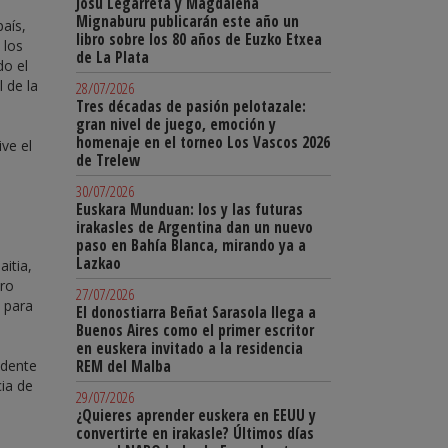
Josu Legarreta y Magdalena
Mignaburu publicarán este año un
país,
libro sobre los 80 años de Euzko Etxea
 los
de La Plata
do el
l de la
28/07/2026
Tres décadas de pasión pelotazale:
gran nivel de juego, emoción y
homenaje en el torneo Los Vascos 2026
ve el
de Trelew
30/07/2026
Euskara Munduan: los y las futuras
irakasles de Argentina dan un nuevo
paso en Bahía Blanca, mirando ya a
Lazkao
itia,
ero
27/07/2026
 para
El donostiarra Beñat Sarasola llega a
Buenos Aires como el primer escritor
en euskera invitado a la residencia
idente
REM del Malba
cia de
29/07/2026
¿Quieres aprender euskera en EEUU y
convertirte en irakasle? Últimos días