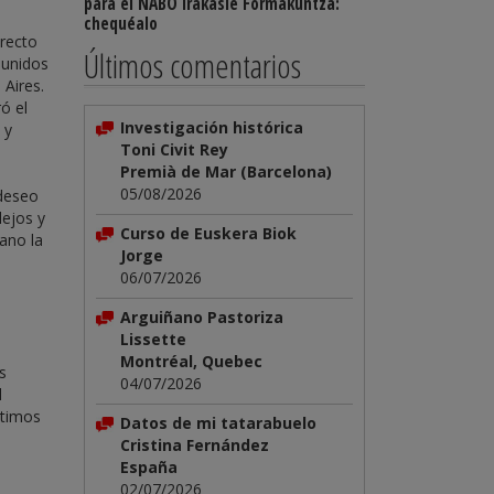
para el NABO Irakasle Formakuntza:
chequéalo
irecto
Últimos comentarios
eunidos
 Aires.
ó el
Investigación histórica
 y
Toni Civit Rey
Premià de Mar (Barcelona)
05/08/2026
 deseo
lejos y
Curso de Euskera Biok
oano la
Jorge
06/07/2026
Arguiñano Pastoriza
Lissette
Montréal, Quebec
s
04/07/2026
l
ltimos
Datos de mi tatarabuelo
Cristina Fernández
España
02/07/2026