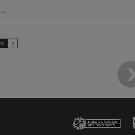
007
rio
0