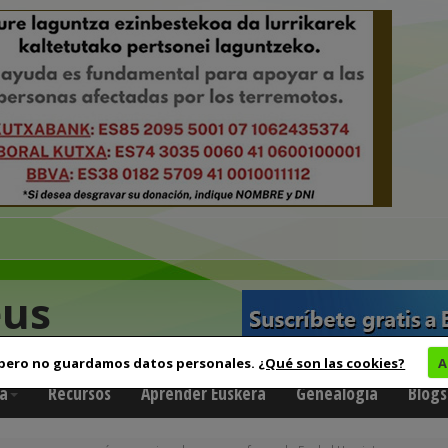
eus
 pero no guardamos datos personales.
¿Qué son las cookies?
A
a
Recursos
Aprender Euskera
Genealogía
Blogs