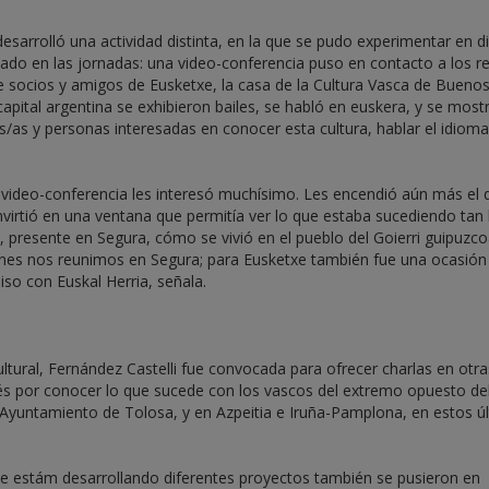
esarrolló una actividad distinta, en la que se pudo experimentar en d
lado en las jornadas: una video-conferencia puso en contacto a los r
e socios y amigos de Eusketxe, la casa de la Cultura Vasca de Buenos
apital argentina se exhibieron bailes, se habló en euskera, y se mostr
/as y personas interesadas en conocer esta cultura, hablar el idioma
 video-conferencia les interesó muchísimo. Les encendió aún más el
nvirtió en una ventana que permitía ver lo que estaba sucediendo tan 
z, presente en Segura, cómo se vivió en el pueblo del Goierri guipuzc
ienes nos reunimos en Segura; para Eusketxe también fue una ocasión
o con Euskal Herria, señala.
ltural, Fernández Castelli fue convocada para ofrecer charlas en otra
és por conocer lo que sucede con los vascos del extremo opuesto de
 el Ayuntamiento de Tolosa, y en Azpeitia e Iruña-Pamplona, en estos ú
que estám desarrollando diferentes proyectos también se pusieron en