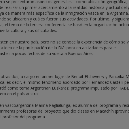
mera se presentaron aspectos generales --como ubicación geográfica,
de realizar un primer acercamiento a la realidad histórica y actual del 
 ya de manera más específica de la inmigración vasca en la Argentina,
de se ubicaron y cuáles fueron sus actividades. Por último, y siguien
ata, el tema de la tercera conferencia se basó en la organización actua
ir la cultura y sus dificultades.
isten en nuestro país, pero no se conoce la experiencia de cómo se vi
a idea de la participación de la Diáspora en actividades para el
telli a pocas fechas de su vuelta a Buenos Aires.
tras dos, a cargo en primer lugar de Benoit Etcheverry y Pantxika Ma
ica, es decir, el mismo fenómeno abordado por Fernández Castelli p
bordó como tema Argentinan Euskaraz, programa impulsado por HABE
ra en el país austral.
ién vascoargentina Marina Paglialunga, ex alumna del programa y res
 primeras profesoras del proyecto que dio clases en Macachín (provin
al profesor del programa.