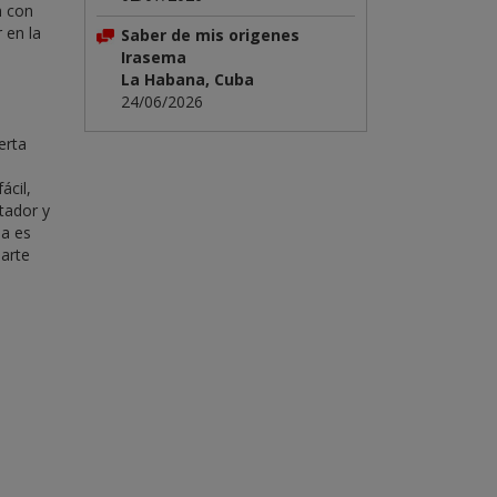
n con
 en la
Saber de mis origenes
Irasema
La Habana, Cuba
24/06/2026
erta
cil,
tador y
ia es
parte