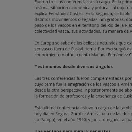
Fueron tres las conferencias a su cargo. En la pri
historia, situación económica y política-- al objeto 
explica Fernández Castelli. En la segunda, se habló
distintos movimientos o llegadas inmigratorias, dón
paso de los vascos en el territorio del Río de la Pl
colectividad vasca, sus actividades, su manera de viv
En Europa se sabe de las bellezas naturales que ex
ser vasco fuera de Euskal Herria. Por eso surgió est
conocimiento mutuo, cuenta Mariana Fernández Cas
Testimonios desde diversos ángulos
Las tres conferencias fueron complementadas por o
cuyo tema fue la emigración de los vascos a Amér
desde la otra perspectiva. Y posteriormente se a
la formación de profesores y la enseñanza de Euske
Esta última conferencia estuvo a cargo de la tamb
hoy día en Segura; Gurutze Arrieta, una de las dos
La Pampa), en el año 1990; y Jon Urdangarin, actu
Una ventana para mirar y ser vistos