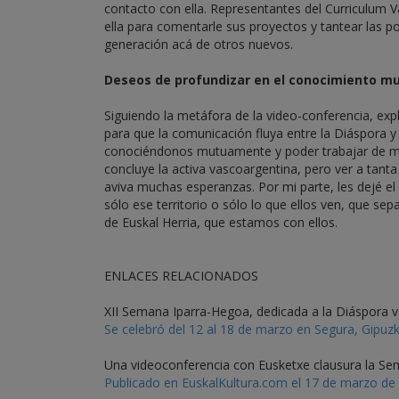
contacto con ella. Representantes del Curriculum V
ella para comentarle sus proyectos y tantear las po
generación acá de otros nuevos.
Deseos de profundizar en el conocimiento m
Siguiendo la metáfora de la video-conferencia, ex
para que la comunicación fluya entre la Diáspora y
conociéndonos mutuamente y poder trabajar de maner
concluye la activa vascoargentina, pero ver a tan
aviva muchas esperanzas. Por mi parte, les dejé el
sólo ese territorio o sólo lo que ellos ven, que s
de Euskal Herria, que estamos con ellos.
ENLACES RELACIONADOS
XII Semana Iparra-Hegoa, dedicada a la Diáspora 
Se celebró del 12 al 18 de marzo en Segura, Gipuz
Una videoconferencia con Eusketxe clausura la S
Publicado en EuskalKultura.com el 17 de marzo de