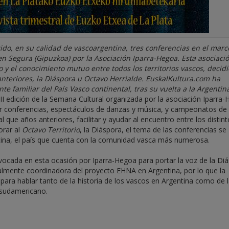
ido, en su calidad de vascoargentina, tres conferencias en el marc
en Segura (Gipuzkoa) por la Asociación Iparra-Hegoa. Esta asociaci
 y el conocimiento mutuo entre todos los territorios vascos, decidi
anteriores, la Diáspora u Octavo Herrialde. EuskalKultura.com ha
 familiar del País Vasco continental, tras su vuelta a la Argentin
I edición de la Semana Cultural organizada por la asociación Iparra-
ar conferencias, espectáculos de danzas y música, y campeonatos de
 que años anteriores, facilitar y ayudar al encuentro entre los distin
orar al
Octavo Territorio
, la Diáspora, el tema de las conferencias se
ntina, el país que cuenta con la comunidad vasca más numerosa.
vocada en esta ocasión por Iparra-Hegoa para portar la voz de la Diá
ualmente coordinadora del proyecto EHNA en Argentina, por lo que la
ara hablar tanto de la historia de los vascos en Argentina como de 
s sudamericano.