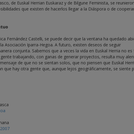
asco, de Euskal Herrian Euskaraz y de Bilgune Feminista, se reuniero
sibilidades que existen de hacerlos llegar a la Diáspora o de cooperar
utuo
plica Fernández Castelli, se puede decir que la ventana ha quedado abi
 la Asociación Iparra-Hegoa. A futuro, existen deseos de seguir
a conjunta. Sabemos que a veces la vida en Euskal Herria no es fá
ta gente trabajando, con ganas de generar proyectos, resulta muy alen
 mensaje de que no se sientan solos, que no piensen que Euskal Herr
epan que hay otra gente que, aunque lejos geográficamente, se siente 
vasca
koa
emana
 2007