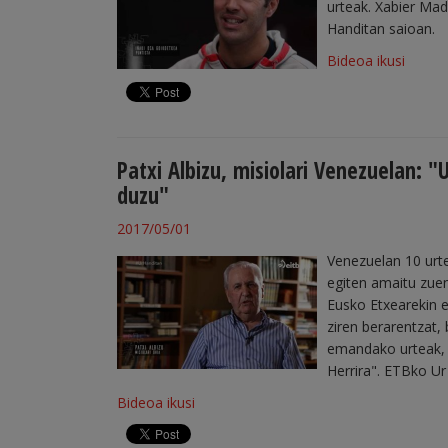
urteak. Xabier Mad
Handitan saioan.
Bideoa ikusi
Patxi Albizu, misiolari Venezuelan: "
duzu"
2017/05/01
Venezuelan 10 urte
egiten amaitu zue
Eusko Etxearekin e
ziren berarentzat,
emandako urteak, n
Herrira". ETBko Ur
Bideoa ikusi