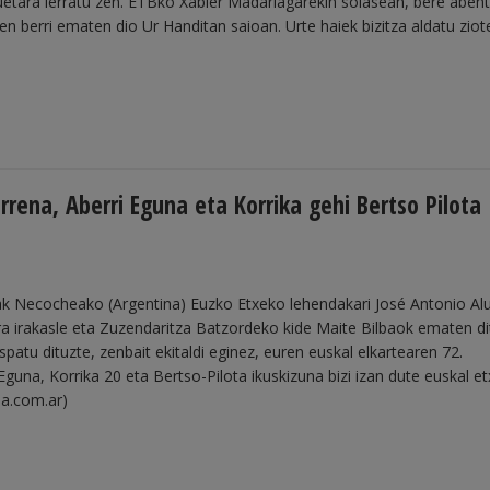
uetara lerratu zen. ETBko Xabier Madariagarekin solasean, bere aben
en berri ematen dio Ur Handitan saioan. Urte haiek bizitza aldatu ziot
rena, Aberri Eguna eta Korrika gehi Bertso Pilota
ak Necocheako (Argentina) Euzko Etxeko lehendakari José Antonio Alu
a irakasle eta Zuzendaritza Batzordeko kide Maite Bilbaok ematen di
patu dituzte, zenbait ekitaldi eginez, euren euskal elkartearen 72.
Eguna, Korrika 20 eta Bertso-Pilota ikuskizuna bizi izan dute euskal e
ea.com.ar)