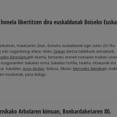
 honela libertitzen dira euskaldunak Boiseko Euska
unbatean, maiatzaren 20an, Boiseko euskaldunek egin zuten 2017ko
r
edo Sagardotegi afaria. Hiriko
Oinkari
dantza taldekoek antolaturik,
agako Bereziartua
tik ekarria, bertaratu zirenek txotxaren tradizio onen
ezagunarekin: bakailao errea, bakailao tortilla, txuleta, intxaurrak eta
ia. Sukaldari,
Jesus Alcelay
. Bideoa, Elkoko
Mercedes Mendive
k, irud
en musikariak, pasa dizkigu.
Gernikako Arbolaren kimuan, Bonbardaketaren 80.