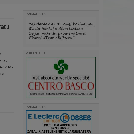
PUBLIZITATEA
ratu
n
PUBLIZITATEA
karaz
m-ek iaz
ure
PUBLIZITATEA