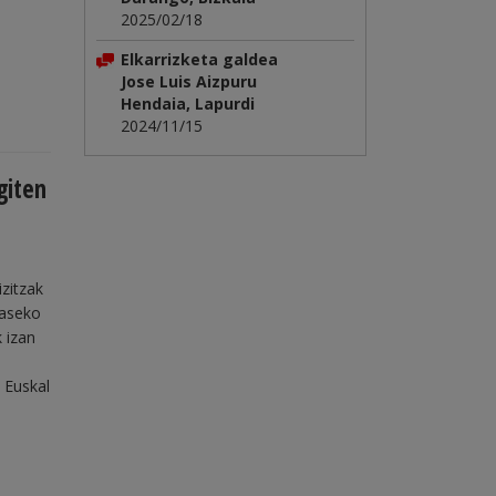
2025/02/18
Elkarrizketa galdea
Jose Luis Aizpuru
Hendaia, Lapurdi
2024/11/15
giten
izitzak
caseko
 izan
n Euskal