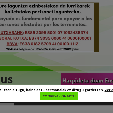
eus
biltzen ditugu, baina datu pertsonalak ez ditugu gordetzen.
Zer 
COOKIE-AK ONARTU
edia
Baliabideak
Euskara ikasten
Genealogia
B