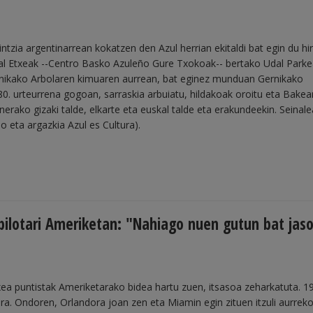
ntzia argentinarrean kokatzen den Azul herrian ekitaldi bat egin du hir
l Etxeak --Centro Basko Azuleño Gure Txokoak-- bertako Udal Park
rnikako Arbolaren kimuaren aurrean, bat eginez munduan Gernikako
. urteurrena gogoan, sarraskia arbuiatu, hildakoak oroitu eta Bakea
inerako gizaki talde, elkarte eta euskal talde eta erakundeekin. Seinale
eo eta argazkia Azul es Cultura).
 pilotari Ameriketan: "Nahiago nuen gutun bat jas
ea puntistak Ameriketarako bidea hartu zuen, itsasoa zeharkatuta. 
era. Ondoren, Orlandora joan zen eta Miamin egin zituen itzuli aurrek