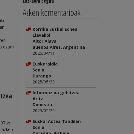
Lazkaora begira
Azken komentarioak
iko
ean
Korrika Euskal Echea
Llavallol
ren
Aitor Alava
a ezarri
Buenos Aires, Argentina
2026/04/11
Euskaraldia
Sonia
Durango
2025/05/30
Informazioa gehitzea
otzea
Aritz
Donostia
2025/02/20
Euskal Astea Tandilen
1997an
Sonia
o azken
Durango, Bizkaia