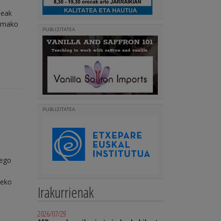
deak
ramako
PUBLIZITATEA
PUBLIZITATEA
Hego
xeko
Irakurrienak
2026/07/29