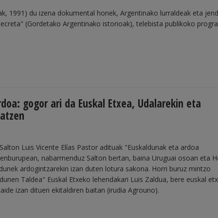
, 1991) du izena dokumental honek, Argentinako lurraldeak eta jen
secreta" (Gordetako Argentinako istorioak), telebista publikoko prog
doa: gogor ari da Euskal Etxea, Udalarekin eta
tatzen
Salton Luis Vicente Elías Pastor adituak "Euskaldunak eta ardoa
zenburupean, nabarmenduz Salton bertan, baina Uruguai osoan eta 
unek ardogintzarekin izan duten lotura sakona. Horri buruz mintzo
dunen Taldea" Euskal Etxeko lehendakari Luis Zaldua, bere euskal et
aide izan dituen ekitaldiren baitan (irudia Agrouno).