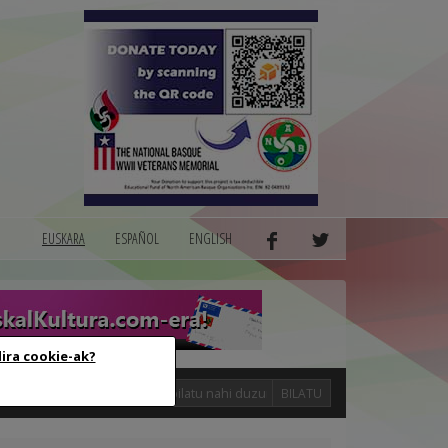
EUSKARA
ESPAÑOL
ENGLISH
dira cookie-ak?
logak
BILATU