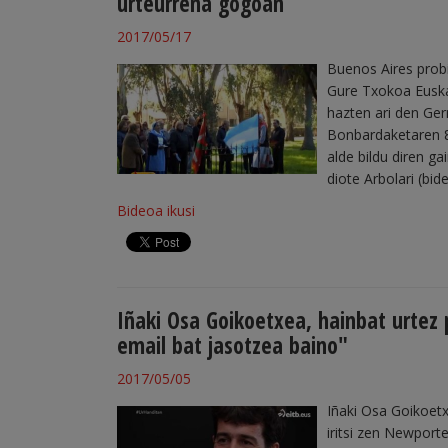
urteurrena gogoan
2017/05/17
Buenos Aires probi
Gure Txokoa Euska
hazten ari den Ge
Bonbardaketaren 80
alde bildu diren ga
diote Arbolari (bid
Bideoa ikusi
Iñaki Osa Goikoetxea, hainbat urtez
email bat jasotzea baino"
2017/05/05
Iñaki Osa Goikoetx
iritsi zen Newport