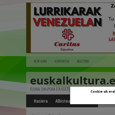
NOR GARA
KONTAKTUA
BULETINA
euskalkultura.
EUSKAL DIASPORA ETA KULTURA
Cookie-ak era
Hasiera
Albisteak
Agenda
Multim