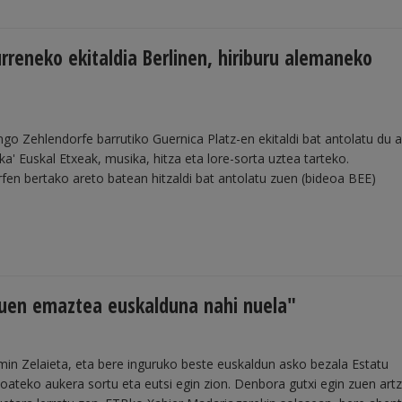
rreneko ekitaldia Berlinen, hiriburu alemaneko
ingo Zehlendorfe barrutiko Guernica Platz-en ekitaldi bat antolatu du 
ka' Euskal Etxeak, musika, hitza eta lore-sorta uztea tarteko.
en bertako areto batean hitzaldi bat antolatu zuen (bideoa BEE)
nuen emaztea euskalduna nahi nuela"
min Zelaieta, eta bere inguruko beste euskaldun asko bezala Estatu
joateko aukera sortu eta eutsi egin zion. Denbora gutxi egin zuen artz