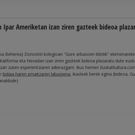
n Ipar Ameriketan izan ziren gazteek bideoa plaza
roa Beherea) Donostei kolegioan "Gure arbasoen ildotik" ekimenareki
n Kalifornia eta Nevadan izan ziren gazteek bideoa plazaratu dute eus
i izan zuten esperientziaren adierazgarri. Ikus hemen EuskalKultura.co
en
bidaia haren emaitzaren laburpena
, ikasleek berek egina (bideoa, G
analdude)