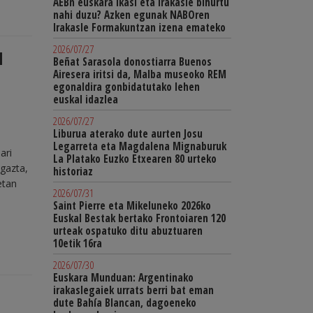
AEBn euskara ikasi eta irakasle bihurtu
nahi duzu? Azken egunak NABOren
Irakasle Formakuntzan izena emateko
2026/07/27
l
Beñat Sarasola donostiarra Buenos
Airesera iritsi da, Malba museoko REM
egonaldira gonbidatutako lehen
euskal idazlea
2026/07/27
Liburua aterako dute aurten Josu
Legarreta eta Magdalena Mignaburuk
ari
La Platako Euzko Etxearen 80 urteko
 gazta,
historiaz
ietan
2026/07/31
Saint Pierre eta Mikeluneko 2026ko
Euskal Bestak bertako Frontoiaren 120
urteak ospatuko ditu abuztuaren
10etik 16ra
2026/07/30
Euskara Munduan: Argentinako
irakaslegaiek urrats berri bat eman
dute Bahía Blancan, dagoeneko