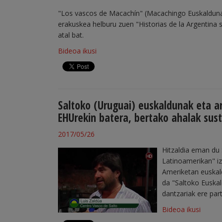
"Los vascos de Macachín" (Macachingo Euskaldunak
erakuskea helburu zuen "Historias de la Argentina 
atal bat.
Bideoa ikusi
Saltoko (Uruguai) euskaldunak eta ar
EHUrekin batera, bertako ahalak sus
2017/05/26
Hitzaldia eman du 
Latinoamerikan" i
Ameriketan euskald
da "Saltoko Euskal
dantzariak ere part
Bideoa ikusi