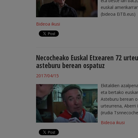
eta beste lan batz
euskal amerikarrar
(bideoa EiTB.eus)
Bideoa ikusi
Necocheako Euskal Etxearen 72 urteur
asteburu berean ospatuz
2017/04/15
Ekitaldien azalpen
eta bertako euskar
Asteburu berean os
urteurrena, Aberri 
(irudia Tsnnecoch
Bideoa ikusi