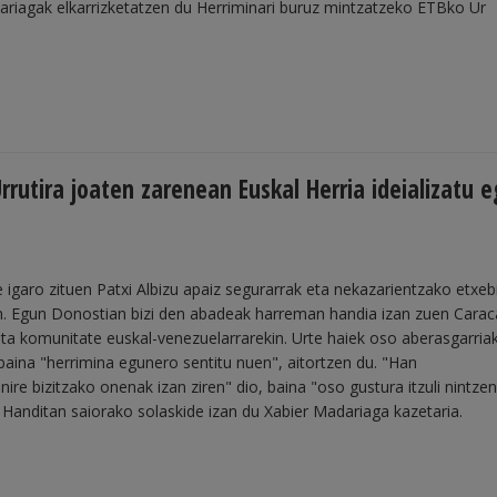
ariagak elkarrizketatzen du Herriminari buruz mintzatzeko ETBko Ur
Urrutira joaten zarenean Euskal Herria ideializatu e
 igaro zituen Patxi Albizu apaiz segurarrak eta nekazarientzako etxeb
n. Egun Donostian bizi den abadeak harreman handia izan zuen Cara
ta komunitate euskal-venezuelarrarekin. Urte haiek oso aberasgarriak
 baina "herrimina egunero sentitu nuen", aitortzen du. "Han
ire bizitzako onenak izan ziren" dio, baina "oso gustura itzuli nintze
 Handitan saiorako solaskide izan du Xabier Madariaga kazetaria.