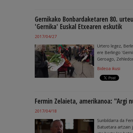
Gernikako Bonbardaketaren 80. urteu
'Gernika' Euskal Etxearen eskutik
2017/04/27
Urtero legez, Berl
ere Berlingo 'Gerni
Geroago, Zehledorf
Bideoa ikusi
Fermin Zelaieta, amerikanoa: "Argi 
2017/04/18
Sunbildarra da Fer
Batuetara artzain 