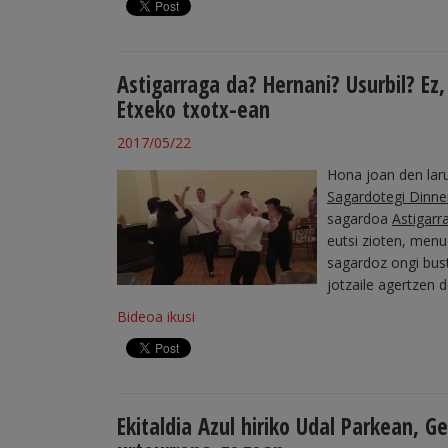
Astigarraga da? Hernani? Usurbil? Ez,
Etxeko txotx-ean
2017/05/22
Hona joan den lar
Sagardotegi Dinne
sagardoa
Astigarr
eutsi zioten, menu 
sagardoz ongi bust
jotzaile agertzen d
Bideoa ikusi
Ekitaldia Azul hiriko Udal Parkean, 