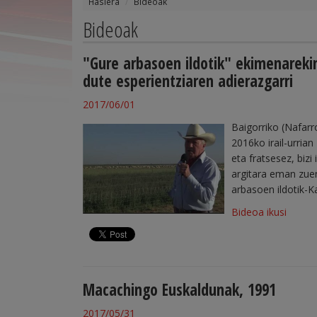
Hasiera
Bideoak
Bideoak
"Gure arbasoen ildotik" ekimenareki
dute esperientziaren adierazgarri
2017/06/01
Baigorriko (Nafar
2016ko irail-urria
eta fratsesez, biz
argitara eman zu
arbasoen ildotik-K
Bideoa ikusi
Macachingo Euskaldunak, 1991
2017/05/31