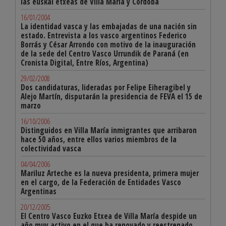
las euskal etxeas de Villa María y Córdoba
16/01/2004
La identidad vasca y las embajadas de una nación sin
estado. Entrevista a los vasco argentinos Federico
Borrás y César Arrondo con motivo de la inauguración
de la sede del Centro Vasco Urrundik de Paraná (en
Cronista Digital, Entre Ríos, Argentina)
29/02/2008
Dos candidaturas, lideradas por Felipe Eiheragibel y
Alejo Martín, disputarán la presidencia de FEVA el 15 de
marzo
16/10/2006
Distinguidos en Villa María inmigrantes que arribaron
hace 50 años, entre ellos varios miembros de la
colectividad vasca
04/04/2006
Mariluz Arteche es la nueva presidenta, primera mujer
en el cargo, de la Federación de Entidades Vasco
Argentinas
20/12/2005
El Centro Vasco Euzko Etxea de Villa María despide un
año muy activo en el que ha renovado y reestrenado