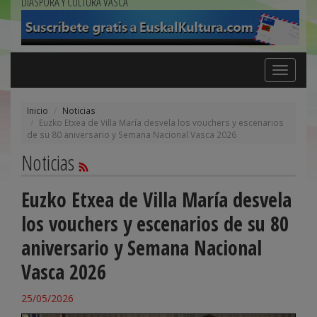
DIÁSPORA Y CULTURA VASCA
Toggle
navigation
Inicio
Noticias
Euzko Etxea de Villa María desvela los vouchers y escenarios
de su 80 aniversario y Semana Nacional Vasca 2026
Noticias
Euzko Etxea de Villa María desvela
los vouchers y escenarios de su 80
aniversario y Semana Nacional
Vasca 2026
25/05/2026