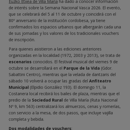
Euzko Etxea de Villa María
ha dado a conocer información
de interés sobre la Semana Nacional Vasca 2026. El evento,
que se celebrará del 5 al 11 de octubre y coincidirá con el
80º aniversario de la institución cordobesa, ya tiene
confirmados los espacios urbanos que albergarán cada una
de sus jornadas y los valores de los tradicionales vouchers
de inscripción.
Para quienes asistieron a las ediciones anteriores
organizadas en la localidad (1972, 2003 y 2013), se trata de
escenarios
conocidos. El festival musical del viernes 9 de
octubre se desarrollará en el
Parque de la Vida
(Gdor.
Sabattini Centro), mientras que la velada de dantzaris del
sábado 10 volverá a ocupar las gradas del
Anfiteatro
Municipal
(Elpidio González 193). El domingo 11, la
Costanera local recibirá los bailes de plaza, mientras que el
predio de la
Sociedad Rural
de Villa María (Ruta Nacional
Nº 9, km 563) centralizará los almuerzos, cenas y romerías,
con servicio a la mesa, de dos pasos, que incluye vajilla
completa y bebida.
Dos modalidades de vouchers
: