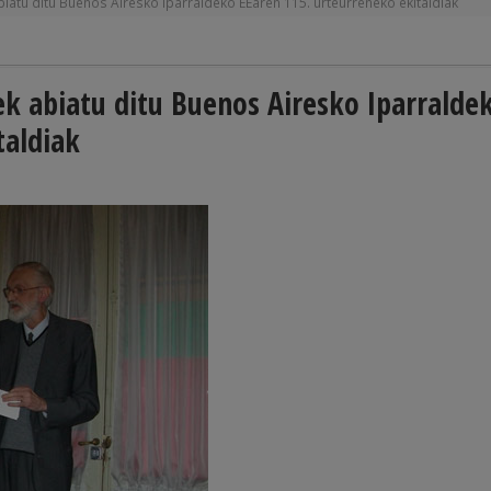
abiatu ditu Buenos Airesko Iparraldeko EEaren 115. urteurreneko ekitaldiak
ek abiatu ditu Buenos Airesko Iparralde
taldiak