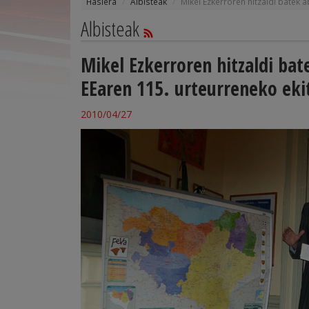
Hasiera
Albisteak
Mikel Ezkerroren hitzaldi batek 
Albisteak
Mikel Ezkerroren hitzaldi bat
EEaren 115. urteurreneko eki
2010/04/27