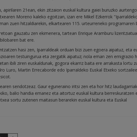
apirilaren 21ean, ekin zitzaion euskal kultura gaiei buruzko aurtengo
 Etxearen Moreno kaleko egoitzan, izan ere Mikel Ezkerrok "Iparraldek
 eman zuen hitzaldiarekin, elkartearen 115. urteurreneko programaren 
Aretoan gauzatu zen ekimenera, tartean Enrique Aramburu lizentziatua
bilobaren bat ere.
ntzatzen hasi zen, Iparraldeak orduan bizi zuen egoera aipatuz, eta e
zioaren testuingurua eta zergatik aipatuz; nola eman zen emigrazio h
etan ibili ziren euskaldunak, gogora ekarriz baita ere arrakasta lortu z
dro Luro, Martin Errecaborde edo Iparraldeko Euskal Etxeko sortzaile
sicot.
aren sendotzeaz. Gaur eguneraino iritsi zen eta hor hitz laudagarriak
iko, balio handia emanez eta aitortuz euskal kultura berreskuratzen 
txea sortu zutenen maitasun berarekin euskal kultura eta Euskal