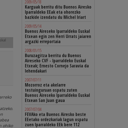
2009/05/18
Karguak berritu ditu Buenos Airesko
Iparraldeko EEak eta ohorezko
bazkide izendatu du Michel Iriart
2009/05/14
Buenos Aireseko Iparraldeko Euskal
Etxean egin zen Herri Urrats jaiaren
skal
argazki erreportaia
2008/01/15
Buruzagitza berritu du Buenos
Aireseko CVF - Iparraldeko Euskal
Etxeak; Ernesto Cornejo Saravia da
lehendakari
2007/07/11
Mozorroz eta akelarre
testuinguruan ospatu zuten
Buenos Aireseko Iparraldeko Euskal
arreko
Etxean San Juan gaua
atzeko.
2007/07/04
an
FEVAko eta Buenos Airesko beste
EEetako ordezkariak lagun ospatu
gabea
zuen Iparraldeko EEk bere 112
n ohiko