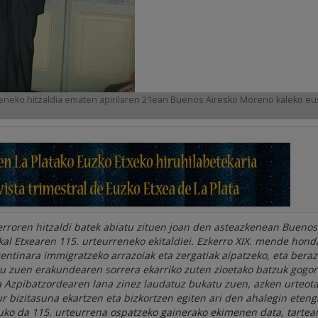
rreneko hitzaldia ematen apirilaren 21ean Buenos Airesko Moreno kaleko eu
erroren hitzaldi batek abiatu zituen joan den asteazkenean Buenos
kal Etxearen 115. urteurreneko ekitaldiei. Ezkerro XIX. mende hond
rgentinara immigratzeko arrazoiak eta zergatiak aipatzeko, eta beraz
tu zuen erakundearen sorrera ekarriko zuten zioetako batzuk gogor
a Azpibatzordearen lana zinez laudatuz bukatu zuen, azken urteot
ur bizitasuna ekartzen eta bizkortzen egiten ari den ahalegin eten
tuko da 115. urteurrena ospatzeko gainerako ekimenen data, tartea