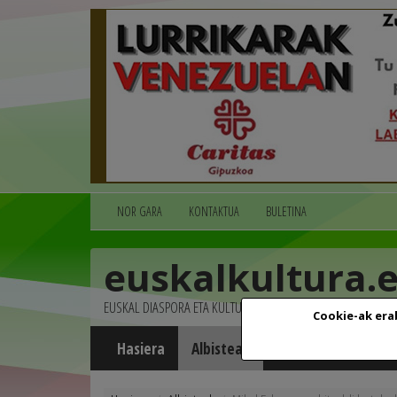
NOR GARA
KONTAKTUA
BULETINA
euskalkultura.
EUSKAL DIASPORA ETA KULTURA
Cookie-ak era
Hasiera
Albisteak
Agenda
Multim