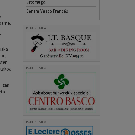
urtemuga
Centro Vasco Francés
o
barne.
PUBLIZITATEA
,
uskal
ori,
uten
etakoa
PUBLIZITATEA
 izan
eta
PUBLIZITATEA