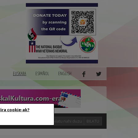
EUSKARA
ESPAÑOL
ENGLISH
dira cookie-ak?
logak
BILATU