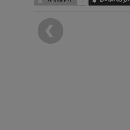
Lagun bati bidali
0
Komentarioa geh