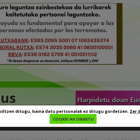
eus
biltzen ditugu, baina datu pertsonalak ez ditugu gordetzen.
Zer 
COOKIE-AK ONARTU
edia
Baliabideak
Euskara ikasten
Genealogia
B