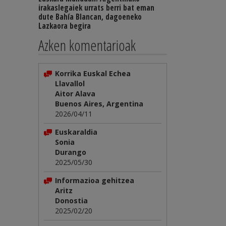
irakaslegaiek urrats berri bat eman
dute Bahía Blancan, dagoeneko
Lazkaora begira
Azken komentarioak
Korrika Euskal Echea
Llavallol
Aitor Alava
Buenos Aires, Argentina
2026/04/11
Euskaraldia
Sonia
Durango
2025/05/30
Informazioa gehitzea
Aritz
Donostia
2025/02/20