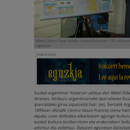
Mikel Ezkerro Iparraldeko Euskal Etxearen 115. urteu
egoitzan.
PUBLIZITATEA
Euskal-argentinar historian aditua den Mikel Ezk
Airesen, hiriburu argentinarreko Iparraldeko Eus
Iparraldeko giroa aipatzetik hasi zen, bertatik A
1895ean ofizialki Centro Vasco Frances izena har
Aipatu zuen ibilbidea elkartearen egungo Kultur
euskal kultura biziberritzen eta erakundeari kult
aitortuz eta eskertuz. Datozen egunetan baiezta