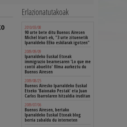
Erlazionatutakoak
ko
2010/03/08
90 urte bete ditu Buenos Airesen
Michel Iriart-ek, "3 urte zituenetik
Iparraldeko EEko eskilarak igotzen"
2009/09/09
Iparraldeko Euskal Etxeak
immigrazio bearnesaren 'Lo que me
contó abuelito' filma aurkeztu du
Buenos Airesen
2009/08/25
Buenos Airesko Iparraldeko Euskal
Etxeko 'Baionako Pestak' eta Juan
Carlos Ibarrolaren hitzaldia iruditan
2009/07/06
Buenos Airesen, bertako
Iparraldeko Euskal Etxeak blog
berria zabaldu du interneten