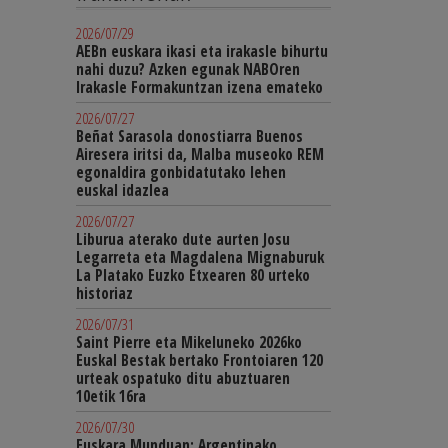
2026/07/29
AEBn euskara ikasi eta irakasle bihurtu
nahi duzu? Azken egunak NABOren
Irakasle Formakuntzan izena emateko
2026/07/27
Beñat Sarasola donostiarra Buenos
Airesera iritsi da, Malba museoko REM
egonaldira gonbidatutako lehen
euskal idazlea
2026/07/27
Liburua aterako dute aurten Josu
Legarreta eta Magdalena Mignaburuk
La Platako Euzko Etxearen 80 urteko
historiaz
2026/07/31
Saint Pierre eta Mikeluneko 2026ko
Euskal Bestak bertako Frontoiaren 120
urteak ospatuko ditu abuztuaren
10etik 16ra
2026/07/30
Euskara Munduan: Argentinako