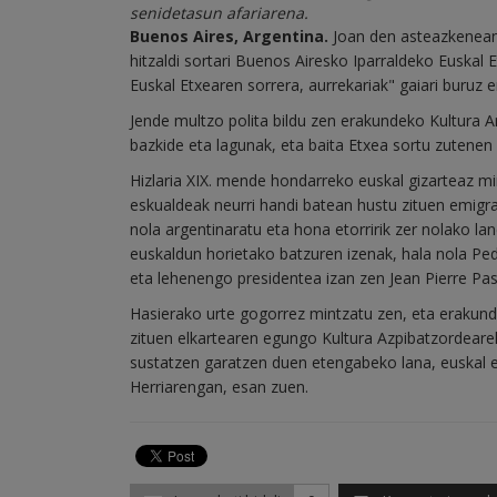
senidetasun afariarena.
Buenos Aires, Argentina.
Joan den asteazkenean, 
hitzaldi sortari Buenos Airesko Iparraldeko Euskal
Euskal Etxearen sorrera, aurrekariak" gaiari buruz
Jende multzo polita bildu zen erakundeko Kultura 
bazkide eta lagunak, eta baita Etxea sortu zutenen 
Hizlaria XIX. mende hondarreko euskal gizarteaz mi
eskualdeak neurri handi batean hustu zituen emigra
nola argentinaratu eta hona etorririk zer nolako lan
euskaldun horietako batzuren izenak, hala nola Pe
eta lehenengo presidentea izan zen Jean Pierre Pas
Hasierako urte gogorrez mintzatu zen, eta erakunde
zituen elkartearen egungo Kultura Azpibatzordearek
sustatzen garatzen duen etengabeko lana, euskal e
Herriarengan, esan zuen.