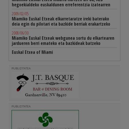
hegoekialdeko euskaldunen erreferentzia izatearren
2009/02/05
Miamiko Euskal Etxeak elkarretaratze ireki baterako
deia egin du pilotari eta bazkide berriak erakartzeko
2008/06/30
Miamiko Euskal Etxeak webgunea sortu du elkartearen
jardueren berri emateko eta bazkideak batzeko
Euskal Etxea of Miami
PUBLIZITATEA
PUBLIZITATEA