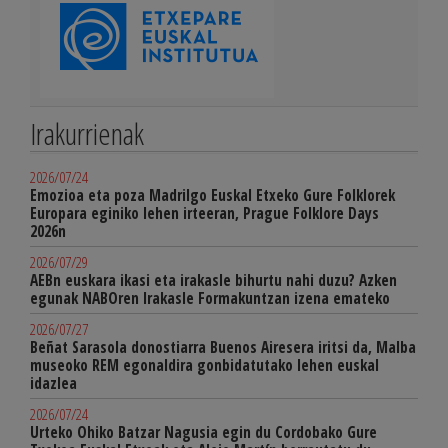
Irakurrienak
2026/07/24
Emozioa eta poza Madrilgo Euskal Etxeko Gure Folklorek
Europara eginiko lehen irteeran, Prague Folklore Days
2026n
2026/07/29
AEBn euskara ikasi eta irakasle bihurtu nahi duzu? Azken
egunak NABOren Irakasle Formakuntzan izena emateko
2026/07/27
Beñat Sarasola donostiarra Buenos Airesera iritsi da, Malba
museoko REM egonaldira gonbidatutako lehen euskal
idazlea
2026/07/24
Urteko Ohiko Batzar Nagusia egin du Cordobako Gure