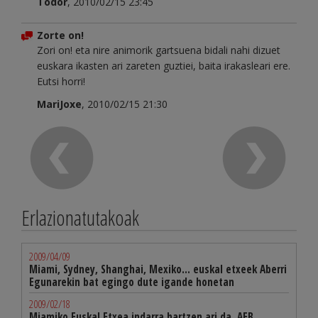
Todor
, 2010/02/15 23:45
Zorte on!
Zori on! eta nire animorik gartsuena bidali nahi dizuet
euskara ikasten ari zareten guztiei, baita irakasleari ere.
Eutsi horri!
MariJoxe
, 2010/02/15 21:30
Erlazionatutakoak
2009/04/09
Miami, Sydney, Shanghai, Mexiko... euskal etxeek Aberri
Egunarekin bat egingo dute igande honetan
2009/02/18
Miamiko Euskal Etxea indarra hartzen ari da, AEB