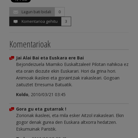
Lagun bati bidali
0
Komentarioa gehitu
3
Komentarioak
Jai Alai Bai eta Euskara ere Bai
Bejondeizuela Miamiko Euskaltzaleei! Pilotan nahikoa ez
eta orain diozute ekin Euskarari. Hori da grina hori.
Animoak ikasleei eta goraintziak irakasleari. Gogoan
zaituztet Erresuma Batuatik.
Koldo
, 2010/03/21 03:45
Gora gu eta gutarrak !
Zorionak ikasleei, eta mila esker Aitzol irakasleari. Ekin
gogor denak gurea den Euskara altxorra hedatzen.
Eskumuinak Paristik.