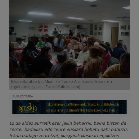
Elkarretaratze bat Miamiko 'Txoko-Alai' Euskal Etxearen
egoitzan (argazkia EuskalKultura.com)
PUBLIZITATEA
Ez da aldez aurretik ezer jakin beharrik, baina bistan da
zeozer badakizu edo zeure euskara hobetu nahi baduzu,
lekua badago zeuretzat, ikasgaiak ikasleari egokitzen