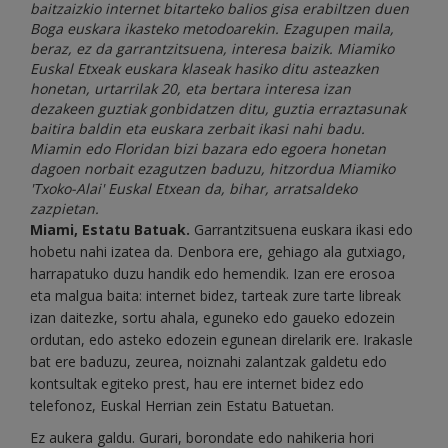
baitzaizkio internet bitarteko balios gisa erabiltzen duen
Boga euskara ikasteko metodoarekin. Ezagupen maila,
beraz, ez da garrantzitsuena, interesa baizik. Miamiko
Euskal Etxeak euskara klaseak hasiko ditu asteazken
honetan, urtarrilak 20, eta bertara interesa izan
dezakeen guztiak gonbidatzen ditu, guztia erraztasunak
baitira baldin eta euskara zerbait ikasi nahi badu.
Miamin edo Floridan bizi bazara edo egoera honetan
dagoen norbait ezagutzen baduzu, hitzordua Miamiko
'Txoko-Alai' Euskal Etxean da, bihar, arratsaldeko
zazpietan.
Miami, Estatu Batuak.
Garrantzitsuena euskara ikasi edo
hobetu nahi izatea da. Denbora ere, gehiago ala gutxiago,
harrapatuko duzu handik edo hemendik. Izan ere erosoa
eta malgua baita: internet bidez, tarteak zure tarte libreak
izan daitezke, sortu ahala, eguneko edo gaueko edozein
ordutan, edo asteko edozein egunean direlarik ere. Irakasle
bat ere baduzu, zeurea, noiznahi zalantzak galdetu edo
kontsultak egiteko prest, hau ere internet bidez edo
telefonoz, Euskal Herrian zein Estatu Batuetan.
Ez aukera galdu. Gurari, borondate edo nahikeria hori