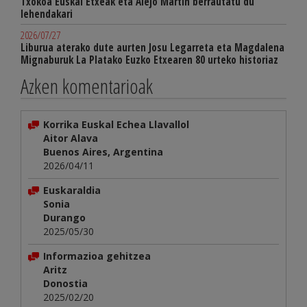
Txokoa Euskal Etxeak eta Alejo Martín berrautatu du
lehendakari
2026/07/27
Liburua aterako dute aurten Josu Legarreta eta Magdalena
Mignaburuk La Platako Euzko Etxearen 80 urteko historiaz
Azken komentarioak
Korrika Euskal Echea Llavallol
Aitor Alava
Buenos Aires, Argentina
2026/04/11
Euskaraldia
Sonia
Durango
2025/05/30
Informazioa gehitzea
Aritz
Donostia
2025/02/20