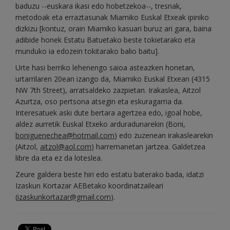
baduzu --euskara ikasi edo hobetzekoa--, tresnak,
metodoak eta erraztasunak Miamiko Euskal Etxeak ipiniko
dizkizu [kontuz, orain Miamiko kasuari buruz ari gara, baina
adibide honek Estatu Batuetako beste tokietarako eta
munduko ia edozein tokitarako balio baitu].
Urte hasi berriko lehenengo saioa asteazken honetan,
urtarrilaren 20ean izango da, Miamiko Euskal Etxean (4315
NW 7th Street), arratsaldeko zazpietan. Irakaslea, Aitzol
Azurtza, oso pertsona atsegin eta eskuragarria da.
Interesatuek aski dute bertara agertzea edo, igoal hobe,
aldez aurretik Euskal Etxeko arduradunarekin (Boni,
boniguenechea@hotmail.com
) edo zuzenean irakaslearekin
(Aitzol,
aitzol@aol.com
) harremanetan jartzea. Galdetzea
libre da eta ez da loteslea.
Zeure galdera beste hiri edo estatu baterako bada, idatzi
Izaskun Kortazar AEBetako koordinatzaileari
(
izaskunkortazar@gmail.com
).