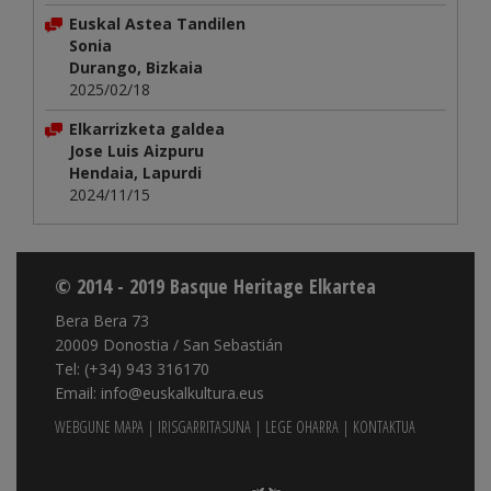
Euskal Astea Tandilen
Sonia
Durango, Bizkaia
2025/02/18
Elkarrizketa galdea
Jose Luis Aizpuru
Hendaia, Lapurdi
2024/11/15
© 2014 - 2019 Basque Heritage Elkartea
Bera Bera 73
20009 Donostia / San Sebastián
Tel: (+34) 943 316170
Email: info@euskalkultura.eus
WEBGUNE MAPA
|
IRISGARRITASUNA
|
LEGE OHARRA
|
KONTAKTUA