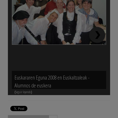
Euskararen Eguna 2008 en Euskaltzaleak -
Encue
(
Alumnos de euskera
Seguir 
(
)
Seguir leyendo