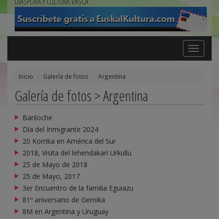
DIÁSPORA Y CULTURA VASCA
Toggle
navigation
Inicio
Galería de fotos
Argentina
Galería de fotos > Argentina
Bariloche
Día del Inmigrante 2024
20 Korrika en América del Sur
2018, Visita del lehendakari Urkullu
25 de Mayo de 2018
25 de Mayo, 2017
3er Encuentro de la familia Eguiazu
81º aniversario de Gernika
8M en Argentina y Uruguay