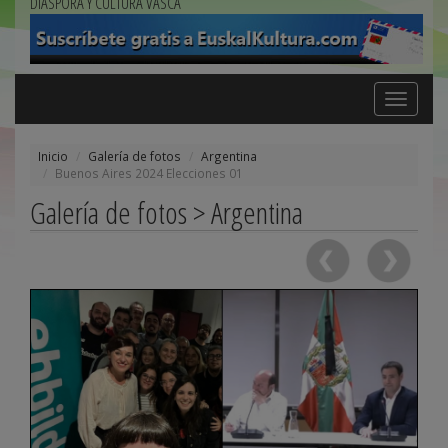
DIÁSPORA Y CULTURA VASCA
Toggle
navigation
Inicio
Galería de fotos
Argentina
Buenos Aires 2024 Elecciones 01
Galería de fotos > Argentina