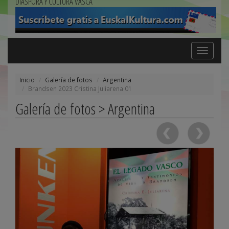
DIÁSPORA Y CULTURA VASCA
Toggle
navigation
Inicio
Galería de fotos
Argentina
Brandsen 2023 Cristina Juliarena 01
Galería de fotos > Argentina