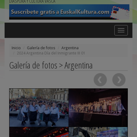
DIÁSPORA Y CULTURA VASCA
Toggle
navigation
Inicio
Galería de fotos
Argentina
2024 Argentina Día del Inmigrante III 01
Galería de fotos > Argentina