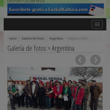
DIÁSPORA Y CULTURA VASCA
Toggle
navigation
Inicio
Galería de fotos
Argentina
Viajeros 2016
Galería de fotos > Argentina