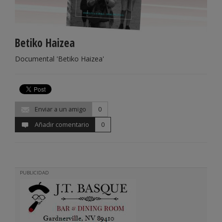
Betiko Haizea
Documental 'Betiko Haizea'
Enviar a un amigo
0
Añadir comentario
0
PUBLICIDAD