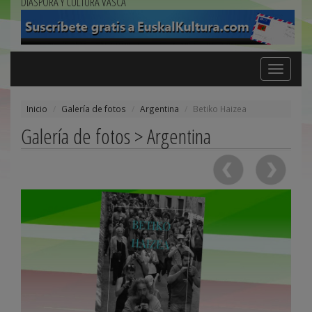
DIÁSPORA Y CULTURA VASCA
Toggle
navigation
Inicio
Galería de fotos
Argentina
Betiko Haizea
Galería de fotos > Argentina