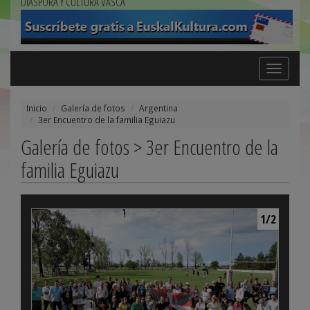
DIÁSPORA Y CULTURA VASCA
Toggle
navigation
Inicio
Galería de fotos
Argentina
3er Encuentro de la familia Eguiazu
Galería de fotos > 3er Encuentro de la
familia Eguiazu
1/2