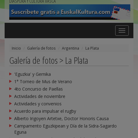
DIÁSPORA Y CULTURA VASCA
Toggle
navigation
Inicio
Galería de fotos
Argentina
La Plata
Galería de fotos > La Plata
'Eguzkia' y Gernika
1° Torneo de Mus de Verano
4to Concurso de Paellas
Actividades de noviembre
Actividades y convenios
Acuerdo para impulsar el rugby
Alberto Irigoyen Artetxe, Doctor Honoris Causa
Campamento Eguzkipean y Día de la Sidra-Sagardo
Eguna