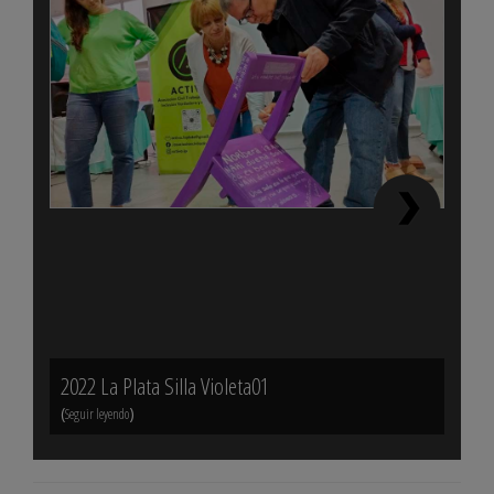
2022 La Plata Silla Violeta01
La R
(
)
ikurr
Seguir leyendo
(
Seguir 