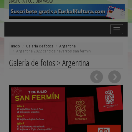
DIÁSPORA Y CULTURA VASCA
Toggle
navigation
Inicio
Galería de fotos
Argentina
Argentina 2022 centros navarros san fermin
Galería de fotos > Argentina