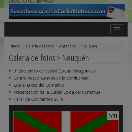
DIÁSPORA Y CULTURA VASCA
Toggle
navigation
Inicio
Galería de fotos
Argentina
Neuquén
Galería de fotos > Neuquén
3º Encuentro de Euskal Etxeas Patagónicas
Centro Vasco ‘Baskos de la confluencia’
Euskal Etxea del Comahue
Presentación de la Euskal Etxea del Comahue
Taller de Cocineritos 2019
1/11