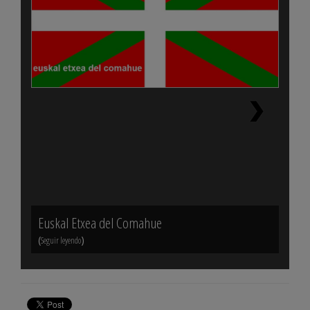
Euskal Etxea del Comahue
Eusk
(
)
(
Seguir leyendo
Seguir 