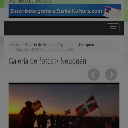
DIÁSPORA Y CULTURA VASCA
Toggle
navigation
Inicio
Galería de fotos
Argentina
Neuquén
Cipolletti 2023 Caminata noctura 01
Galería de fotos > Neuquén