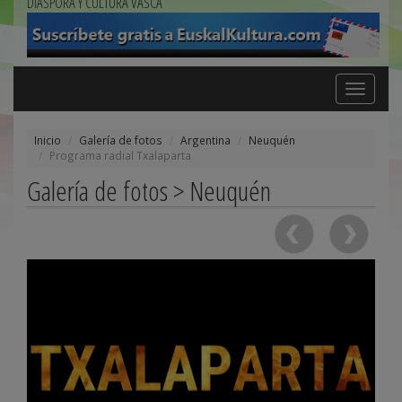
DIÁSPORA Y CULTURA VASCA
Toggle
navigation
Inicio
Galería de fotos
Argentina
Neuquén
Programa radial Txalaparta
Galería de fotos > Neuquén