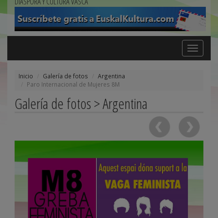
DIÁSPORA Y CULTURA VASCA
Toggle
navigation
Inicio
Galería de fotos
Argentina
Paro Internacional de Mujeres 8M
Galería de fotos > Argentina