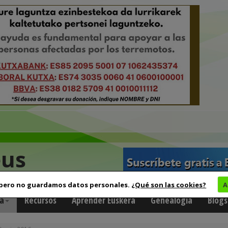
eus
 pero no guardamos datos personales.
¿Qué son las cookies?
A
a
Recursos
Aprender Euskera
Genealogía
Blogs