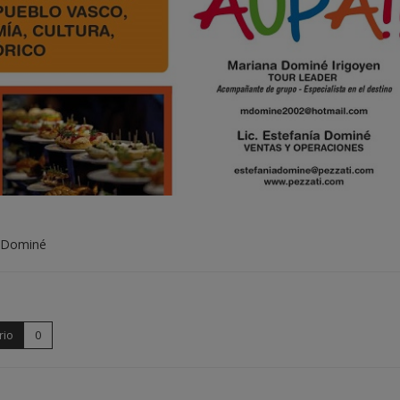
a Dominé
rio
0