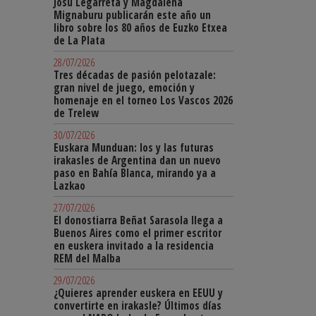
Josu Legarreta y Magdalena
Mignaburu publicarán este año un
libro sobre los 80 años de Euzko Etxea
de La Plata
28/07/2026
Tres décadas de pasión pelotazale:
gran nivel de juego, emoción y
homenaje en el torneo Los Vascos 2026
de Trelew
30/07/2026
Euskara Munduan: los y las futuras
irakasles de Argentina dan un nuevo
paso en Bahía Blanca, mirando ya a
Lazkao
27/07/2026
El donostiarra Beñat Sarasola llega a
Buenos Aires como el primer escritor
en euskera invitado a la residencia
REM del Malba
29/07/2026
¿Quieres aprender euskera en EEUU y
convertirte en irakasle? Últimos días