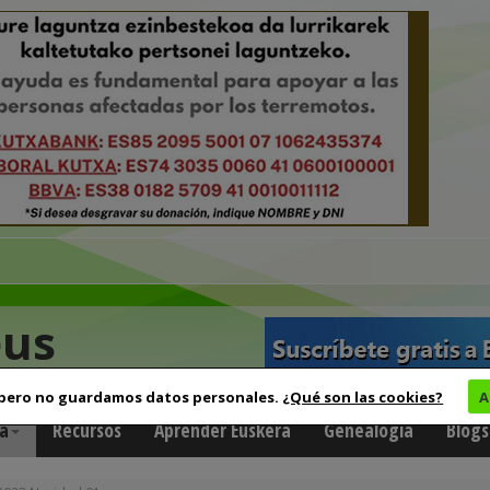
eus
 pero no guardamos datos personales.
¿Qué son las cookies?
A
a
Recursos
Aprender Euskera
Genealogía
Blogs