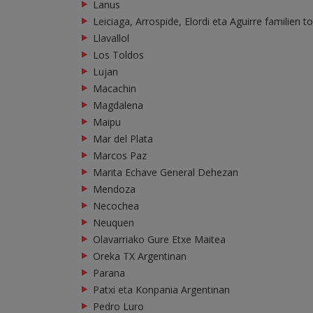
Lanus
Leiciaga, Arrospide, Elordi eta Aguirre familien t
Llavallol
Los Toldos
Lujan
Macachin
Magdalena
Maipu
Mar del Plata
Marcos Paz
Marita Echave General Dehezan
Mendoza
Necochea
Neuquen
Olavarriako Gure Etxe Maitea
Oreka TX Argentinan
Parana
Patxi eta Konpania Argentinan
Pedro Luro