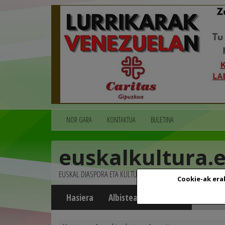
NOR GARA
KONTAKTUA
BULETINA
euskalkultura.
EUSKAL DIASPORA ETA KULTURA
Cookie-ak era
Hasiera
Albisteak
Agenda
Multim