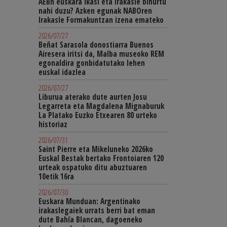
AEBn euskara ikasi eta irakasle bihurtu
nahi duzu? Azken egunak NABOren
Irakasle Formakuntzan izena emateko
2026/07/27
Beñat Sarasola donostiarra Buenos
Airesera iritsi da, Malba museoko REM
egonaldira gonbidatutako lehen
euskal idazlea
2026/07/27
Liburua aterako dute aurten Josu
Legarreta eta Magdalena Mignaburuk
La Platako Euzko Etxearen 80 urteko
historiaz
2026/07/31
Saint Pierre eta Mikeluneko 2026ko
Euskal Bestak bertako Frontoiaren 120
urteak ospatuko ditu abuztuaren
10etik 16ra
2026/07/30
Euskara Munduan: Argentinako
irakaslegaiek urrats berri bat eman
dute Bahía Blancan, dagoeneko