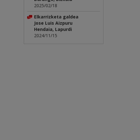
2025/02/18
Elkarrizketa galdea
Jose Luis Aizpuru
Hendaia, Lapurdi
2024/11/15