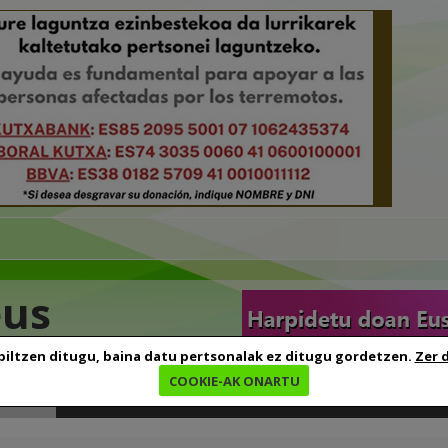
eus
biltzen ditugu, baina datu pertsonalak ez ditugu gordetzen.
Zer 
COOKIE-AK ONARTU
edia
Baliabideak
Euskara ikasten
Genealogia
B