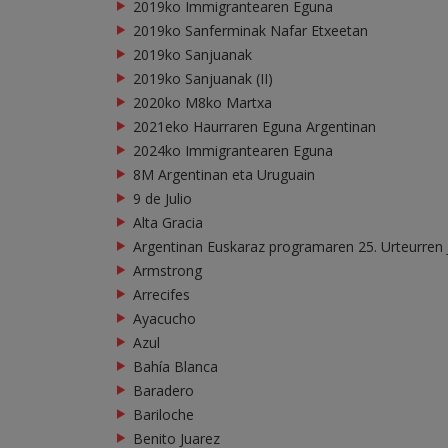
2019ko Immigrantearen Eguna
2019ko Sanferminak Nafar Etxeetan
2019ko Sanjuanak
2019ko Sanjuanak (II)
2020ko M8ko Martxa
2021eko Haurraren Eguna Argentinan
2024ko Immigrantearen Eguna
8M Argentinan eta Uruguain
9 de Julio
Alta Gracia
Argentinan Euskaraz programaren 25. Urteurren J
Armstrong
Arrecifes
Ayacucho
Azul
Bahía Blanca
Baradero
Bariloche
Benito Juarez