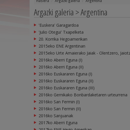
Hasiera
Argazki galeria
Argentina
Argazki galeria > Argentina
'Euskera' Garagardoa
'Julio Otegui' Txapelketa
20. Korrika Hegoamerikan
2015eko ENE Argentinan
2015eko Urte Amaierako Jaiak - Olentzero, Jaiotza
2016ko Aberri Eguna (I)
2016ko Aberri Eguna (II)
2016ko Euskararen Eguna (I)
2016ko Euskararen Eguna (II)
2016ko Euskararen Eguna (III)
2016ko Gernikako Bonbardaketaren urteurrena
2016ko San Fermin (I)
2016ko San Fermin (II)
2016ko Sanjuanak
2017ko Aberri Eguna
2017ko ENE Hego Amerikan