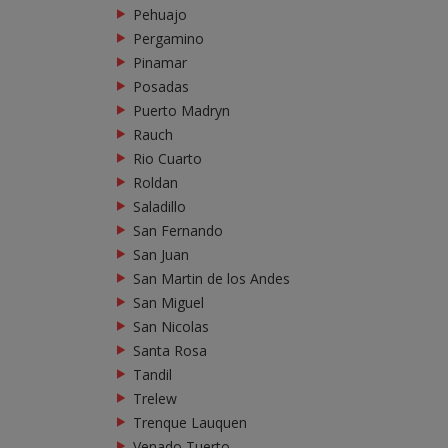
Pehuajo
Pergamino
Pinamar
Posadas
Puerto Madryn
Rauch
Rio Cuarto
Roldan
Saladillo
San Fernando
San Juan
San Martin de los Andes
San Miguel
San Nicolas
Santa Rosa
Tandil
Trelew
Trenque Lauquen
Venado Tuerto