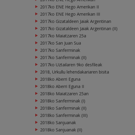
2017ko ENE Hego Amerikan II
2017ko ENE Hego Amerikan III
2017ko Gizataldeen Jaiak Argentinan
2017ko Gizataldeen Jaiak Argentinan (II)
2017ko Maiatzaren 25a
2017ko San Juan Sua
2017ko Sanferminak
2017ko Sanferminak (II)
2017ko Uztailaren 9ko desfileak
2018, Urkullu lehendakariaren bisita
2018ko Aberri Eguna
2018ko Aberri Eguna II
2018ko Maiatzaren 25an
2018ko Sanferminak (I)
2018ko Sanferminak (II)
2018ko Sanferminak (III)
2018ko Sanjuanak
2018ko Sanjuanak (II)