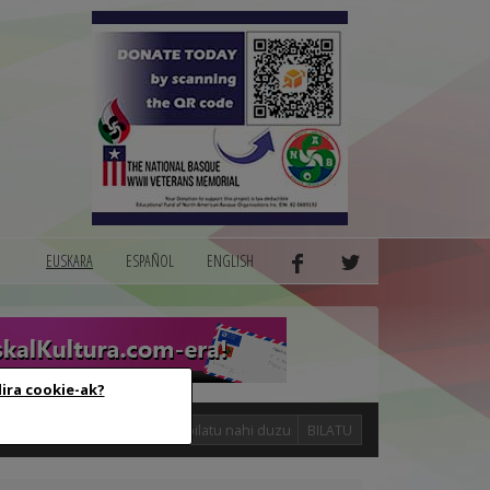
EUSKARA
ESPAÑOL
ENGLISH
dira cookie-ak?
logak
BILATU