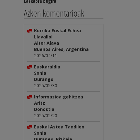
Lazkaora begira
Azken komentarioak
Korrika Euskal Echea
Llavallol
Aitor Alava
Buenos Aires, Argentina
2026/04/11
Euskaraldia
Sonia
Durango
2025/05/30
Informazioa gehitzea
Aritz
Donostia
2025/02/20
Euskal Astea Tandilen
Sonia
Durango, Bizkaia