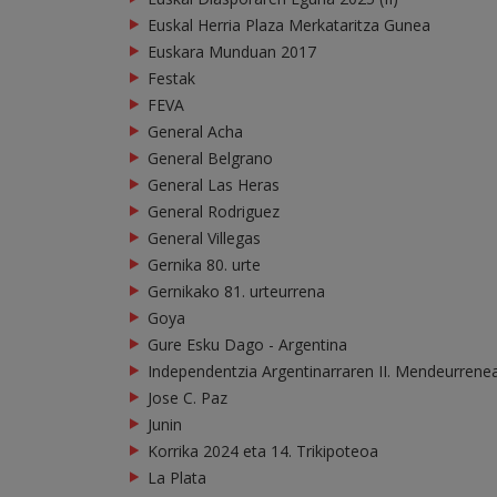
Euskal Herria Plaza Merkataritza Gunea
Euskara Munduan 2017
Festak
FEVA
General Acha
General Belgrano
General Las Heras
General Rodriguez
General Villegas
Gernika 80. urte
Gernikako 81. urteurrena
Goya
Gure Esku Dago - Argentina
Independentzia Argentinarraren II. Mendeurrene
Jose C. Paz
Junin
Korrika 2024 eta 14. Trikipoteoa
La Plata