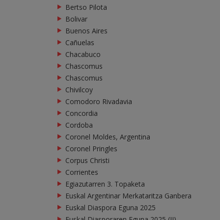
Bertso Pilota
Bolivar
Buenos Aires
Cañuelas
Chacabuco
Chascomus
Chascomus
Chivilcoy
Comodoro Rivadavia
Concordia
Cordoba
Coronel Moldes, Argentina
Coronel Pringles
Corpus Christi
Corrientes
Egiazutarren 3. Topaketa
Euskal Argentinar Merkataritza Ganbera
Euskal Diaspora Eguna 2025
Euskal Diasporaren Eguna 2025 (II)