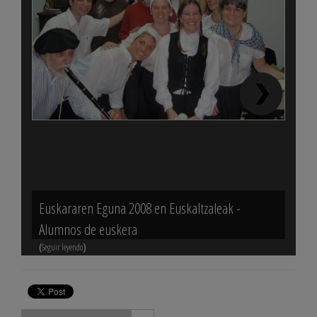
Euskararen Eguna 2008 en Euskaltzaleak -
Encue
(
Alumnos de euskera
Seguir 
(
)
Seguir leyendo