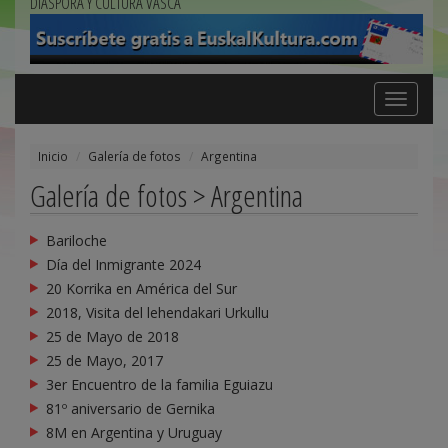
DIÁSPORA Y CULTURA VASCA
Toggle
navigation
Inicio
Galería de fotos
Argentina
Galería de fotos > Argentina
Bariloche
Día del Inmigrante 2024
20 Korrika en América del Sur
2018, Visita del lehendakari Urkullu
25 de Mayo de 2018
25 de Mayo, 2017
3er Encuentro de la familia Eguiazu
81º aniversario de Gernika
8M en Argentina y Uruguay