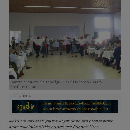
Dantza erakustaldia Tandilgo Euskal Etxearen 2008ko
Sanferminetan
PUBLIZITATEA
Ikasturte hasieran gaude Argentinan eta proposamen
anitz eskainiko dizkio aurten ere Buenos Aires