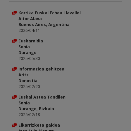
Korrika Euskal Echea Llavallol
Aitor Alava
Buenos Aires, Argentina
2026/04/11
Euskaraldia
Sonia
Durango
2025/05/30
Informazioa gehitzea
Aritz
Donostia
2025/02/20
Euskal Astea Tandilen
Sonia
Durango, Bizkaia
2025/02/18
Elkarrizketa galdea
Jose Luis Aizpuru