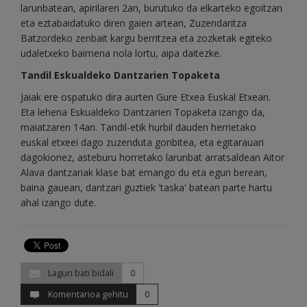
larunbatean, apirilaren 2an, burutuko da elkarteko egoitzan
eta eztabaidatuko diren gaien artean, Zuzendaritza
Batzordeko zenbait kargu berritzea eta zozketak egiteko
udaletxeko baimena nola lortu, aipa daitezke.
Tandil Eskualdeko Dantzarien Topaketa
Jaiak ere ospatuko dira aurten Gure Etxea Euskal Etxean.
Eta lehena Eskualdeko Dantzarien Topaketa izango da,
maiatzaren 14an. Tandil-etik hurbil dauden herrietako
euskal etxeei dago zuzenduta gonbitea, eta egitarauari
dagokionez, asteburu horretako larunbat arratsaldean Aitor
Alava dantzariak klase bat emango du eta egun berean,
baina gauean, dantzari guztiek 'taska' batean parte hartu
ahal izango dute.
Lagun bati bidali
0
Komentarioa gehitu
0