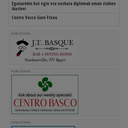
Egunarekin bat egin eta euskara diplomak eman zizkien
ikasleei
Centro Vasco Gure Etxea
PUBLIZITATEA
PUBLIZITATEA
PUBLIZITATEA