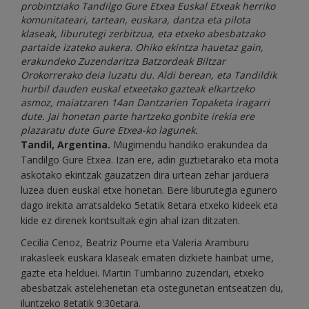
probintziako Tandilgo Gure Etxea Euskal Etxeak herriko
komunitateari, tartean, euskara, dantza eta pilota
klaseak, liburutegi zerbitzua, eta etxeko abesbatzako
partaide izateko aukera. Ohiko ekintza hauetaz gain,
erakundeko Zuzendaritza Batzordeak Biltzar
Orokorrerako deia luzatu du. Aldi berean, eta Tandildik
hurbil dauden euskal etxeetako gazteak elkartzeko
asmoz, maiatzaren 14an Dantzarien Topaketa iragarri
dute. Jai honetan parte hartzeko gonbite irekia ere
plazaratu dute Gure Etxea-ko lagunek.
Tandil, Argentina.
Mugimendu handiko erakundea da
Tandilgo Gure Etxea. Izan ere, adin guztietarako eta mota
askotako ekintzak gauzatzen dira urtean zehar jarduera
luzea duen euskal etxe honetan. Bere liburutegia egunero
dago irekita arratsaldeko 5etatik 8etara etxeko kideek eta
kide ez direnek kontsultak egin ahal izan ditzaten.
Cecilia Cenoz, Beatriz Poume eta Valeria Aramburu
irakasleek euskara klaseak ematen dizkiete hainbat ume,
gazte eta helduei. Martin Tumbarino zuzendari, etxeko
abesbatzak astelehenetan eta ostegunetan entseatzen du,
iluntzeko 8etatik 9:30etara.