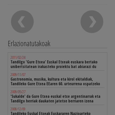
Erlazionatutakoak
2011/02/24
Tandilgo 'Gure Etxea' Euskal Etxeak euskara bertako
unibertsitatean irakasteko proiektu bat abiarazi du
2009/11/07
Gastronomia, musika, kultura eta kirol ekitaldiak,
Tandileko Gure Etxea EEaren 60. urteurrena ospatzeko
2009/05/27
'Sukalde' da Gure Etxea euskal etxe argentinarrak eta
Tandilgo herriak daukaten jatetxe berriaren izena
2008/12/09
Tandileko Euskal Etxeak Euskararen Nazioarteko