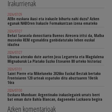
Irakurrienak
2026/07/29
AEBn euskara ikasi eta irakasle bihurtu nahi duzu? Azken
egunak NABOren Irakasle Formakuntzan izena emateko
2026/07/27
Beñat Sarasola donostiarra Buenos Airesera iritsi da, Malba
museoko REM egonaldira gonbidatutako lehen euskal
idazlea
2026/07/27
Liburua aterako dute aurten Josu Legarreta eta Magdalena
Mignaburuk La Platako Euzko Etxearen 80 urteko historiaz
2026/07/31
Saint Pierre eta Mikeluneko 2026ko Euskal Bestak bertako
Frontoiaren 120 urteak ospatuko ditu abuztuaren 10etik
16ra
2026/07/30
Euskara Munduan: Argentinako irakaslegaiek urrats berri
bat eman dute Bahía Blancan, dagoeneko Lazkaora begira
Azken komentarioak