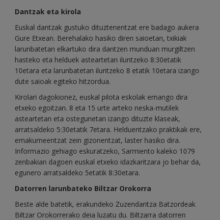
Dantzak eta kirola
Euskal dantzak gustuko dituztenentzat ere badago aukera
Gure Etxean. Berehalako hasiko diren saioetan, txikiak
larunbatetan elkartuko dira dantzen munduan murgiltzen
hasteko eta helduek asteartetan iluntzeko 8:30etatik
10etara eta larunbatetan iluntzeko 8 etatik 10etara izango
dute saioak egiteko hitzordua.
Kirolari dagokionez, euskal pilota eskolak emango dira
etxeko egoitzan. 8 eta 15 urte arteko neska-mutilek
asteartetan eta ostegunetan izango dituzte klaseak,
arratsaldeko 5:30etatik 7etara. Helduentzako praktikak ere,
emakumeentzat zein gizonentzat, laster hasiko dira.
Informazio gehiago eskuratzeko, Sarmiento kaleko 1079
zenbakian dagoen euskal etxeko idazkaritzara jo behar da,
egunero arratsaldeko 5etatik 8:30etara.
Datorren larunbateko Biltzar Orokorra
Beste alde batetik, erakundeko Zuzendaritza Batzordeak
Biltzar Orokorrerako deia luzatu du. Biltzarra datorren