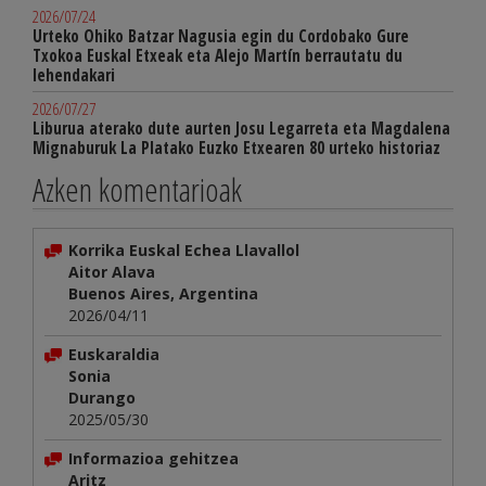
2026/07/24
Urteko Ohiko Batzar Nagusia egin du Cordobako Gure
Txokoa Euskal Etxeak eta Alejo Martín berrautatu du
lehendakari
2026/07/27
Liburua aterako dute aurten Josu Legarreta eta Magdalena
Mignaburuk La Platako Euzko Etxearen 80 urteko historiaz
Azken komentarioak
Korrika Euskal Echea Llavallol
Aitor Alava
Buenos Aires, Argentina
2026/04/11
Euskaraldia
Sonia
Durango
2025/05/30
Informazioa gehitzea
Aritz