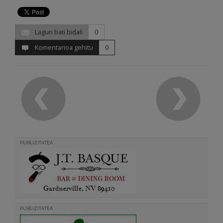
Lagun bati bidali
0
Komentarioa gehitu
0
PUBLIZITATEA
PUBLIZITATEA