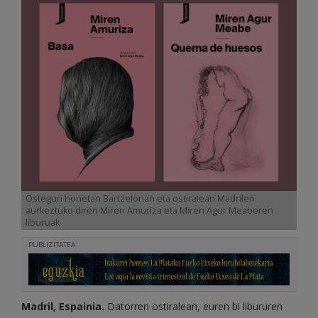
Ostegun honetan Bartzelonan eta ostiralean Madrilen
aurkeztuko diren Miren Amuriza eta Miren Agur Meaberen
liburuak
PUBLIZITATEA
Madril, Espainia.
Datorren ostiralean, euren bi libururen