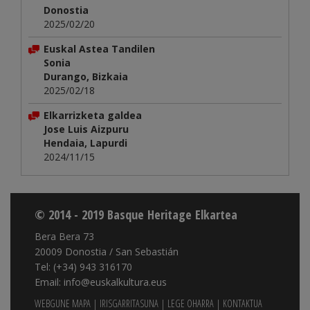
Donostia
2025/02/20
Euskal Astea Tandilen
Sonia
Durango, Bizkaia
2025/02/18
Elkarrizketa galdea
Jose Luis Aizpuru
Hendaia, Lapurdi
2024/11/15
© 2014 - 2019 Basque Heritage Elkartea
Bera Bera 73
20009 Donostia / San Sebastián
Tel: (+34) 943 316170
Email: info@euskalkultura.eus
WEBGUNE MAPA
|
IRISGARRITASUNA
|
LEGE OHARRA
|
KONTAKTUA