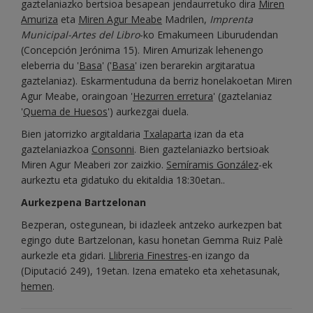
gaztelaniazko bertsioa besapean jendaurretuko dira
Miren
Amuriza
eta
Miren Agur Meabe
Madrilen,
Imprenta
Municipal-Artes del Libro
-ko Emakumeen Liburudendan
(Concepción Jerónima 15). Miren Amurizak lehenengo
eleberria du '
Basa
' ('
Basa
' izen berarekin argitaratua
gaztelaniaz). Eskarmentuduna da berriz honelakoetan Miren
Agur Meabe, oraingoan '
Hezurren erretura
' (gaztelaniaz
'
Quema de Huesos
') aurkezgai duela.
Bien jatorrizko argitaldaria
Txalaparta
izan da eta
gaztelaniazkoa
Consonni
. Bien gaztelaniazko bertsioak
Miren Agur Meaberi zor zaizkio.
Semíramis González
-ek
aurkeztu eta gidatuko du ekitaldia 18:30etan..
Aurkezpena Bartzelonan
Bezperan, ostegunean, bi idazleek antzeko aurkezpen bat
egingo dute Bartzelonan, kasu honetan Gemma Ruiz Palè
aurkezle eta gidari.
Llibreria Finestres
-en izango da
(Diputació 249), 19etan. Izena emateko eta xehetasunak,
hemen
.