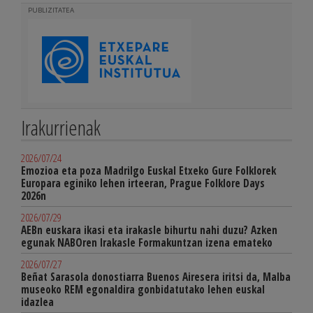
PUBLIZITATEA
Irakurrienak
2026/07/24
Emozioa eta poza Madrilgo Euskal Etxeko Gure Folklorek
Europara eginiko lehen irteeran, Prague Folklore Days
2026n
2026/07/29
AEBn euskara ikasi eta irakasle bihurtu nahi duzu? Azken
egunak NABOren Irakasle Formakuntzan izena emateko
2026/07/27
Beñat Sarasola donostiarra Buenos Airesera iritsi da, Malba
museoko REM egonaldira gonbidatutako lehen euskal
idazlea