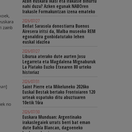
AEBn euskara ikasi eta irakasle bihurtu
nahi duzu? Azken egunak NABOren
Irakasle Formakuntzan izena emateko
akoek,
2026/07/27
 euskara
Beñat Sarasola donostiarra Buenos
i zainb
Airesera iritsi da, Malba museoko REM
egonaldira gonbidatutako lehen
euskal idazlea
2026/07/27
Liburua aterako dute aurten Josu
Legarreta eta Magdalena Mignaburuk
La Platako Euzko Etxearen 80 urteko
historiaz
2026/07/31
ean
]
Saint Pierre eta Mikeluneko 2026ko
Euskal Bestak bertako Frontoiaren 120
urteak ospatuko ditu abuztuaren
10etik 16ra
ek rio
2026/07/30
Euskara Munduan: Argentinako
irakaslegaiek urrats berri bat eman
dute Bahía Blancan, dagoeneko