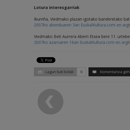
Lotura interesgarriak
Ikurriña, Viedmako plazan igotako banderetako bat
2007ko abenduaren 3an EuskalKultura.com-en arg
Viedmako Beti Aurrera Aberri Etxea bere 11. urteb
2007ko azaroaren 16an EuskalKultura.com-en argi
Lagun bati bidali
0
Komentarioa geh