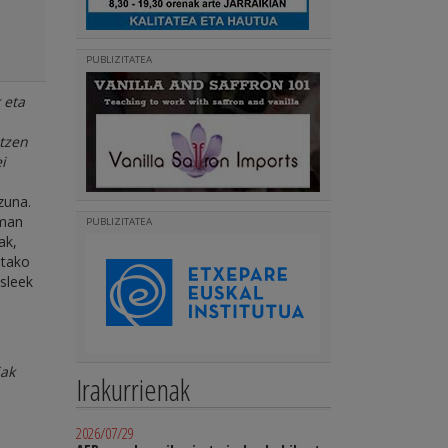
PUBLIZITATEA
 eta
tzen
i
zuna.
eman
PUBLIZITATEA
ak,
utako
asleek
iak
Irakurrienak
2026/07/29