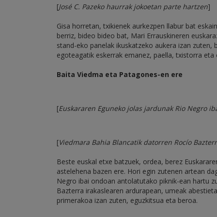
[
José C. Pazeko haurrak jokoetan parte hartzen
]
Gisa horretan, txikienek aurkezpen llabur bat eska
berriz, bideo bideo bat, Mari Errauskineren euskara
stand-eko panelak ikuskatzeko aukera izan zuten, 
egoteagatik eskerrak emanez, paella, txistorra eta 
Baita Viedma eta Patagones-en ere
[
Euskararen Eguneko jolas jardunak Rio Negro ib
[
Viedmara Bahia Blancatik datorren Rocío Bazterra
Beste euskal etxe batzuek, ordea, berez Euskarar
astelehena bazen ere. Hori egin zutenen artean dag
Negro ibai ondoan antolatutako piknik-ean hartu 
Bazterra irakaslearen ardurapean, umeak abestietan,
primerakoa izan zuten, eguzkitsua eta beroa.