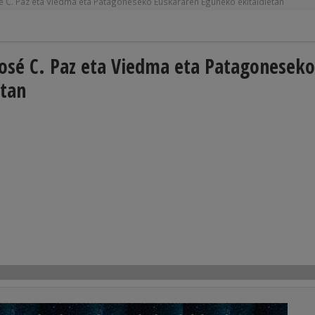
sé C. Paz eta Viedma eta Patagoneseko Euskararen Eguneko ekitaldietan
 José C. Paz eta Viedma eta Patagoneseko
etan