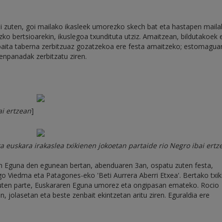
ini zuten, goi mailako ikasleek umorezko skech bat eta hastapen mail
zko bertsioarekin, ikuslegoa txundituta utziz. Amaitzean, bildutakoek
baita taberna zerbitzuaz gozatzekoa ere festa amaitzeko; estomaguar
enpanadak zerbitzatu ziren.
ai ertzean
]
 euskara irakaslea txikienen jokoetan partaide rio Negro ibai ertz
en Eguna den egunean bertan, abenduaren 3an, ospatu zuten festa,
o Viedma eta Patagones-eko 'Beti Aurrera Aberri Etxea'. Bertako txiki
zuten parte, Euskararen Eguna umorez eta ongipasan emateko. Rocio
 jolasetan eta beste zenbait ekintzetan aritu ziren. Eguraldia ere