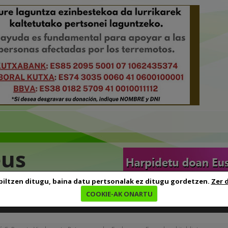
eus
biltzen ditugu, baina datu pertsonalak ez ditugu gordetzen.
Zer 
COOKIE-AK ONARTU
edia
Baliabideak
Euskara ikasten
Genealogia
B