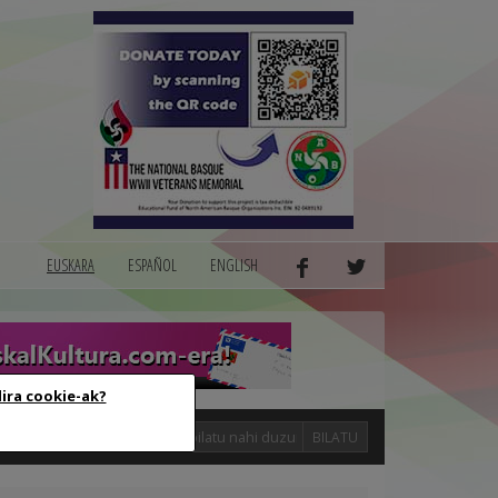
EUSKARA
ESPAÑOL
ENGLISH
dira cookie-ak?
logak
BILATU