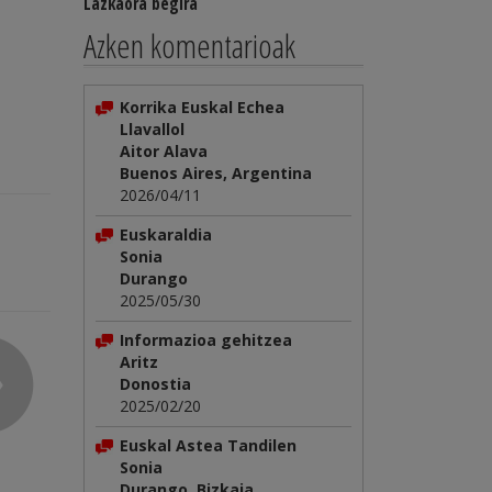
Lazkaora begira
Azken komentarioak
Korrika Euskal Echea
Llavallol
Aitor Alava
Buenos Aires, Argentina
2026/04/11
Euskaraldia
Sonia
Durango
2025/05/30
Informazioa gehitzea
Aritz
Donostia
2025/02/20
Euskal Astea Tandilen
Sonia
Durango, Bizkaia