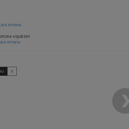
itara emana
etetzea ospatzen
tara emana
itu
0