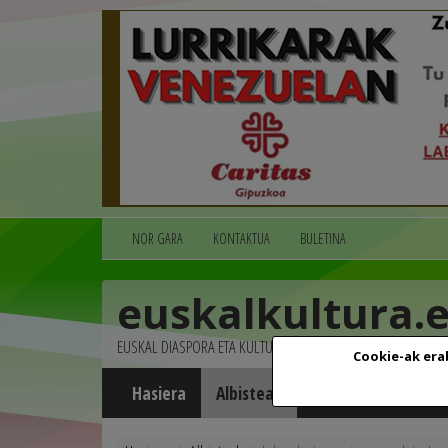
NOR GARA
KONTAKTUA
BULETINA
euskalkultura.
EUSKAL DIASPORA ETA KULTURA
Cookie-ak era
Hasiera
Albisteak
Agenda
Multim