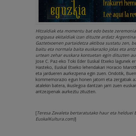
Hitzaldiak eta momentu bat edo beste zeremoniat
ongipasa ekitaldiak izan dituzte ardatz Argentin
Gaztetxoenen partaidetza aktiboa sustatu zen, b
baitu eta normala baita euskarazko jolas eta antz
urtean zehar euskara kontuetan egin dituzten a
Jose C. Paz-eko Toki Eder Euskal Etxeko lagunek 
Hasteko, Euskal Etxeko lehendakari Horacio Marott
eta jardueren aurkezpena egin zuen. Ondotik, Buen
kommemorazio egun honen jatorri eta zergatiak az
atalekin batera, ikuslegoa dantzan jarri zuen eusk
antzezpenak aurkeztu zituzten.
[
Teresa Zavaleta bertaratutako haur eta helduei 
EuskalKultura.com)
]