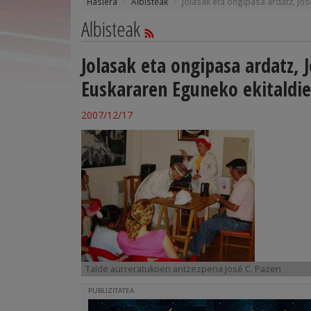
Hasiera
Albisteak
Jolasak eta ongipasa ardatz, Jo
Albisteak
Jolasak eta ongipasa ardatz,
Euskararen Eguneko ekitaldi
2007/12/17
Talde aurreratukoen antzezpena José C. Pazen
PUBLIZITATEA