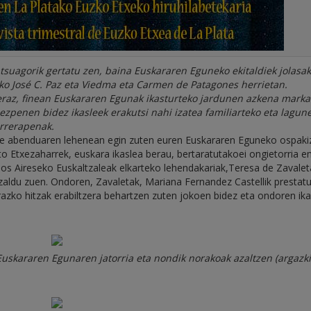
suagorik gertatu zen, baina Euskararen Eguneko ekitaldiek jolasak
ako José C. Paz eta Viedma eta Carmen de Patagones herrietan.
eraz, finean Euskararen Egunak ikasturteko jardunen azkena marka
ezpenen bidez ikasleek erakutsi nahi izatea familiarteko eta lagune
urrerapenak.
ere abenduaren lehenean egin zuten euren Euskararen Eguneko ospaki
o Etxezaharrek, euskara ikaslea berau, bertaratutakoei ongietorria 
os Aireseko Euskaltzaleak elkarteko lehendakariak,Teresa de Zavalet
aldu zuen. Ondoren, Zavaletak, Mariana Fernandez Castellik prestat
arazko hitzak erabiltzera behartzen zuten jokoen bidez eta ondoren ik
Euskararen Egunaren jatorria eta nondik norakoak azaltzen (argazk