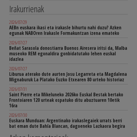
Irakurrienak
2026/07/29
AEBn euskara ikasi eta irakasle bihurtu nahi duzu? Azken
egunak NABOren Irakasle Formakuntzan izena emateko
2026/07/27
Beñat Sarasola donostiarra Buenos Airesera iritsi da, Malba
museoko REM egonaldira gonbidatutako lehen euskal
idazlea
2026/07/27
Liburua aterako dute aurten Josu Legarreta eta Magdalena
Mignaburuk La Platako Euzko Etxearen 80 urteko historiaz
2026/07/31
Saint Pierre eta Mikeluneko 2026ko Euskal Bestak bertako
Frontoiaren 120 urteak ospatuko ditu abuztuaren 10etik
16ra
2026/07/30
Euskara Munduan: Argentinako irakaslegaiek urrats berri
bat eman dute Bahía Blancan, dagoeneko Lazkaora begira