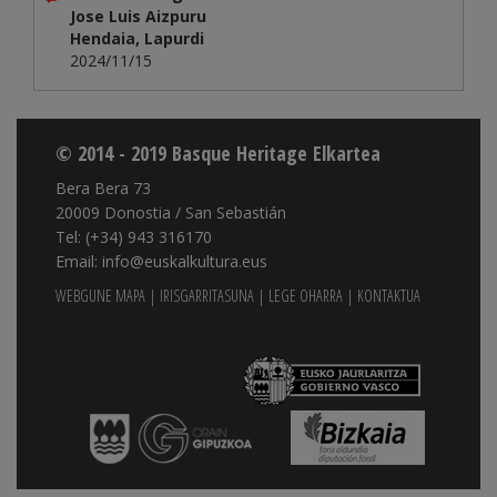
Jose Luis Aizpuru
Hendaia, Lapurdi
2024/11/15
© 2014 - 2019 Basque Heritage Elkartea
Bera Bera 73
20009 Donostia / San Sebastián
Tel: (+34) 943 316170
Email: info@euskalkultura.eus
WEBGUNE MAPA
|
IRISGARRITASUNA
|
LEGE OHARRA
|
KONTAKTUA