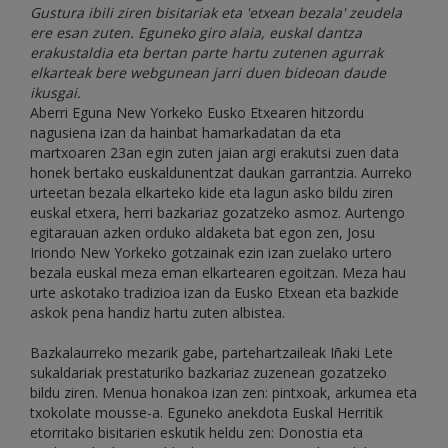
Gustura ibili ziren bisitariak eta 'etxean bezala' zeudela
ere esan zuten. Eguneko giro alaia, euskal dantza
erakustaldia eta bertan parte hartu zutenen agurrak
elkarteak bere webgunean jarri duen bideoan daude
ikusgai.
Aberri Eguna New Yorkeko Eusko Etxearen hitzordu
nagusiena izan da hainbat hamarkadatan da eta
martxoaren 23an egin zuten jaian argi erakutsi zuen data
honek bertako euskaldunentzat daukan garrantzia. Aurreko
urteetan bezala elkarteko kide eta lagun asko bildu ziren
euskal etxera, herri bazkariaz gozatzeko asmoz. Aurtengo
egitarauan azken orduko aldaketa bat egon zen, Josu
Iriondo New Yorkeko gotzainak ezin izan zuelako urtero
bezala euskal meza eman elkartearen egoitzan. Meza hau
urte askotako tradizioa izan da Eusko Etxean eta bazkide
askok pena handiz hartu zuten albistea.
Bazkalaurreko mezarik gabe, partehartzaileak Iñaki Lete
sukaldariak prestaturiko bazkariaz zuzenean gozatzeko
bildu ziren. Menua honakoa izan zen: pintxoak, arkumea eta
txokolate mousse-a. Eguneko anekdota Euskal Herritik
etorritako bisitarien eskutik heldu zen: Donostia eta