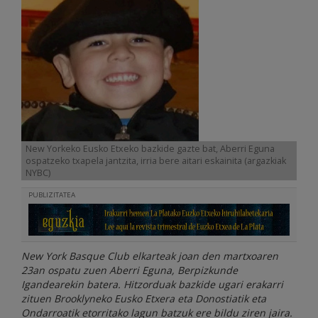
New Yorkeko Eusko Etxeko bazkide gazte bat, Aberri Eguna
ospatzeko txapela jantzita, irria bere aitari eskainita (argazkiak
NYBC)
PUBLIZITATEA
New York Basque Club elkarteak joan den martxoaren
23an ospatu zuen Aberri Eguna, Berpizkunde
Igandearekin batera. Hitzorduak bazkide ugari erakarri
zituen Brooklyneko Eusko Etxera eta Donostiatik eta
Ondarroatik etorritako lagun batzuk ere bildu ziren jaira.