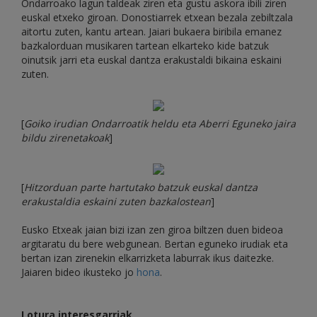
Ondarroako lagun taldeak ziren eta gustu askora ibili ziren
euskal etxeko giroan. Donostiarrek etxean bezala zebiltzala
aitortu zuten, kantu artean. Jaiari bukaera biribila emanez
bazkalorduan musikaren tartean elkarteko kide batzuk
oinutsik jarri eta euskal dantza erakustaldi bikaina eskaini
zuten.
[
Goiko irudian Ondarroatik heldu eta Aberri Eguneko jaira
bildu zirenetakoak
]
[
Hitzorduan parte hartutako batzuk euskal dantza
erakustaldia eskaini zuten bazkalostean
]
Eusko Etxeak jaian bizi izan zen giroa biltzen duen bideoa
argitaratu du bere webgunean. Bertan eguneko irudiak eta
bertan izan zirenekin elkarrizketa laburrak ikus daitezke.
Jaiaren bideo ikusteko jo
hona
.
Lotura interesgarriak