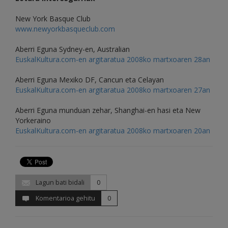
New York Basque Club
www.newyorkbasqueclub.com
Aberri Eguna Sydney-en, Australian
EuskalKultura.com-en argitaratua 2008ko martxoaren 28an
Aberri Eguna Mexiko DF, Cancun eta Celayan
EuskalKultura.com-en argitaratua 2008ko martxoaren 27an
Aberri Eguna munduan zehar, Shanghai-en hasi eta New
Yorkeraino
EuskalKultura.com-en argitaratua 2008ko martxoaren 20an
Lagun bati bidali
0
Komentarioa gehitu
0