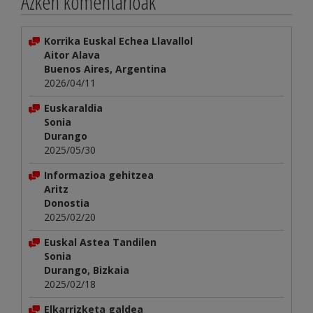
Azken komentarioak
Korrika Euskal Echea Llavallol
Aitor Alava
Buenos Aires, Argentina
2026/04/11
Euskaraldia
Sonia
Durango
2025/05/30
Informazioa gehitzea
Aritz
Donostia
2025/02/20
Euskal Astea Tandilen
Sonia
Durango, Bizkaia
2025/02/18
Elkarrizketa galdea