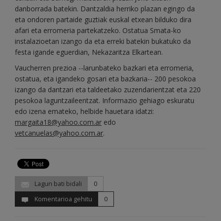
danborrada batekin. Dantzaldia herriko plazan egingo da
eta ondoren partaide guztiak euskal etxean bilduko dira
afari eta erromeria partekatzeko. Ostatua Smata-ko
instalazioetan izango da eta erreki batekin bukatuko da
festa igande eguerdian, Nekazaritza Elkartean.
Vaucherren prezioa --larunbateko bazkari eta erromeria,
ostatua, eta igandeko gosari eta bazkaria-- 200 pesokoa
izango da dantzari eta taldeetako zuzendarientzat eta 220
pesokoa laguntzaileentzat. Informazio gehiago eskuratu
edo izena emateko, helbide hauetara idatzi:
margaita18@yahoo.com.ar
edo
vetcanuelas@yahoo.com.ar
.
Lagun bati bidali
0
Komentarioa gehitu
0