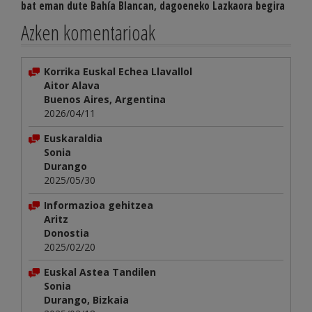
bat eman dute Bahía Blancan, dagoeneko Lazkaora begira
Azken komentarioak
Korrika Euskal Echea Llavallol
Aitor Alava
Buenos Aires, Argentina
2026/04/11
Euskaraldia
Sonia
Durango
2025/05/30
Informazioa gehitzea
Aritz
Donostia
2025/02/20
Euskal Astea Tandilen
Sonia
Durango, Bizkaia