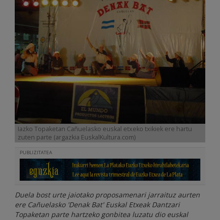
Iazko Topaketan Cañuelasko euskal etxeko txikiek ere hartu
zuten parte (argazkia EuskalKultura.com)
PUBLIZITATEA
Duela bost urte jaiotako proposamenari jarraituz aurten
ere Cañuelasko 'Denak Bat' Euskal Etxeak Dantzari
Topaketan parte hartzeko gonbitea luzatu dio euskal