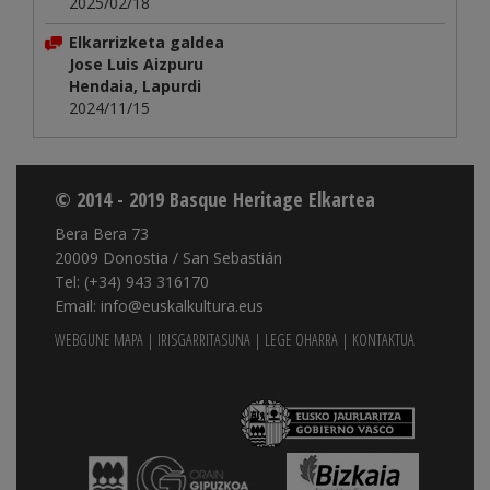
2025/02/18
Elkarrizketa galdea
Jose Luis Aizpuru
Hendaia, Lapurdi
2024/11/15
© 2014 - 2019 Basque Heritage Elkartea
Bera Bera 73
20009 Donostia / San Sebastián
Tel: (+34) 943 316170
Email: info@euskalkultura.eus
WEBGUNE MAPA
|
IRISGARRITASUNA
|
LEGE OHARRA
|
KONTAKTUA