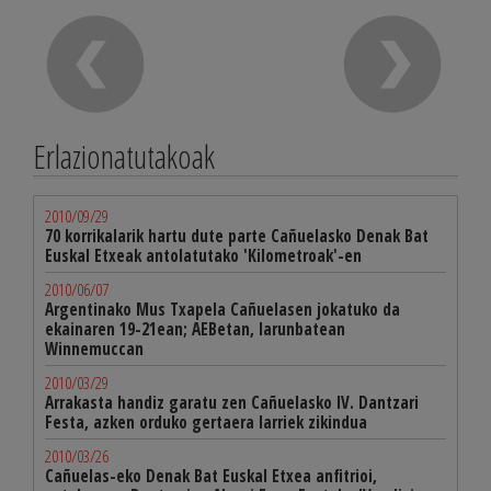
Erlazionatutakoak
2010/09/29
70 korrikalarik hartu dute parte Cañuelasko Denak Bat
Euskal Etxeak antolatutako 'Kilometroak'-en
2010/06/07
Argentinako Mus Txapela Cañuelasen jokatuko da
ekainaren 19-21ean; AEBetan, larunbatean
Winnemuccan
2010/03/29
Arrakasta handiz garatu zen Cañuelasko IV. Dantzari
Festa, azken orduko gertaera larriek zikindua
2010/03/26
Cañuelas-eko Denak Bat Euskal Etxea anfitrioi,