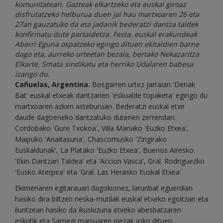
komunitateari. Gazteak elkartzeko eta euskal giroaz
disfrutatzeko helburua duen jai hau martxoaren 26 eta
27an gauzatuko da eta jadanik bederatzi dantza taldek
konfirmatu dute partaidetza. Festa, euskal erakundeak
Aberri Eguna ospatzeko egingo dituen ekitaldien barne
dago eta, aurreko urteetan bezala, bertako Nekazaritza
Elkarte, Smata sindikatu eta herriko Udalaren babesa
izango du.
Cañuelas, Argentina.
Bosgarren
urtez jarraian 'Denak
Bat' euskal etxeak dantzarien 'eskualde topaketa' egingo du
martxoaren azken asteburuan. Bederatzi euskal etxe
daude dagoeneko dantzatuko dutenen zerrendan:
Cordobako 'Gure Txokoa', Villa Mariako 'Euzko Etxea',
Maipuko 'Anaitasuna', Chascomusko 'Zingirako
Euskaldunak', La Platako 'Euzko Etxea', Buenos Airesko
'Ekin Dantzari Taldea' eta 'Accion Vasca', Gral. Rodriguezko
'Eusko Aterpea' eta 'Gral. Las Herasko Euskal Etxea'.
Ekimenaren egitarauari dagokionez, larunbat eguerdian
hasiko dira biltzen neska-mutilak euskal etxeko egoitzan eta
iluntzean hasiko da ikuskizuna etxeko abesbatzaren
eskutik eta Sarriegi maisuaren piezak joko dituen