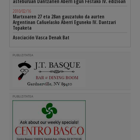
asteburuan Dantzarien Aberri Egun Festako IV. edizioan
2010/02/16
Martxoaren 27 eta 28an gauzatuko da aurten
Argentinan Cañuelasko Aberri Eguneko IV. Dantzari
Topaketa
Asociación Vasca Denak Bat
PUBLIZITATEA
PUBLIZITATEA