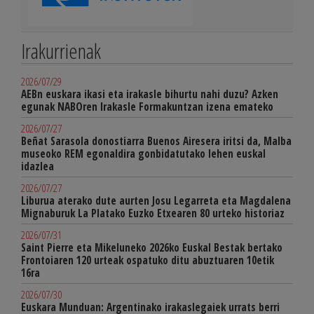
Irakurrienak
2026/07/29
AEBn euskara ikasi eta irakasle bihurtu nahi duzu? Azken
egunak NABOren Irakasle Formakuntzan izena emateko
2026/07/27
Beñat Sarasola donostiarra Buenos Airesera iritsi da, Malba
museoko REM egonaldira gonbidatutako lehen euskal
idazlea
2026/07/27
Liburua aterako dute aurten Josu Legarreta eta Magdalena
Mignaburuk La Platako Euzko Etxearen 80 urteko historiaz
2026/07/31
Saint Pierre eta Mikeluneko 2026ko Euskal Bestak bertako
Frontoiaren 120 urteak ospatuko ditu abuztuaren 10etik
16ra
2026/07/30
Euskara Munduan: Argentinako irakaslegaiek urrats berri