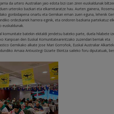
arria da urtero Australian jaio edota bizi izan ziren euskaldunak biltze
e duen urteroko bazkari eta elkarretaratze hau. Aurten gainera, Rosem
indako gonbidapena onartu eta Gernikan eman zuen eguna, lehenik Ge
undiko ordezkariek harrera eginik, eta ondoren bazkaria partekatuz el
ko euskaldunak.
l komunitate batekin ekitaldi jendetsu bateko parte, duela hilabete i
zako Kanpoan den Euskal Komunitatearentzako zuzendari berriak eta
stico Gernikako alkate Jose Mari Gorroñok, Euskal Australiar Alkarte
dundiko Amaia Antxustegi Gizarte Ekintza saileko foru diputatuak, be