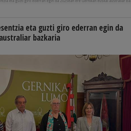
tzia eta guzti giro ederran egin da 2025ean ere Gernikan euskal australiar ba
sentzia eta guzti giro ederran egin da
australiar bazkaria