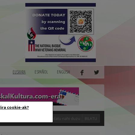
EUSKARA
ESPAÑOL
ENGLISH
dira cookie-ak?
logak
BILATU