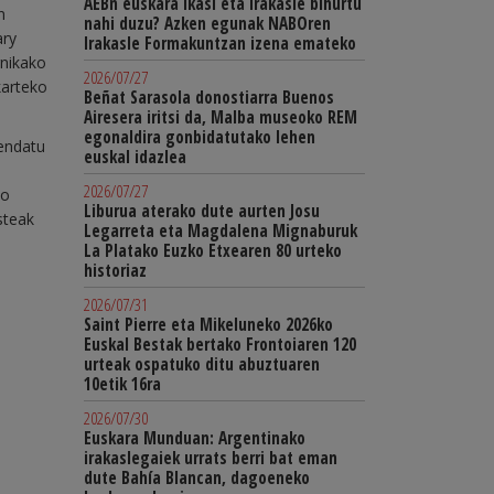
AEBn euskara ikasi eta irakasle bihurtu
n
nahi duzu? Azken egunak NABOren
ary
Irakasle Formakuntzan izena emateko
rnikako
2026/07/27
karteko
Beñat Sarasola donostiarra Buenos
Airesera iritsi da, Malba museoko REM
egonaldira gonbidatutako lehen
zendatu
euskal idazlea
2026/07/27
ko
Liburua aterako dute aurten Josu
steak
Legarreta eta Magdalena Mignaburuk
La Platako Euzko Etxearen 80 urteko
historiaz
2026/07/31
Saint Pierre eta Mikeluneko 2026ko
Euskal Bestak bertako Frontoiaren 120
urteak ospatuko ditu abuztuaren
10etik 16ra
2026/07/30
Euskara Munduan: Argentinako
irakaslegaiek urrats berri bat eman
dute Bahía Blancan, dagoeneko