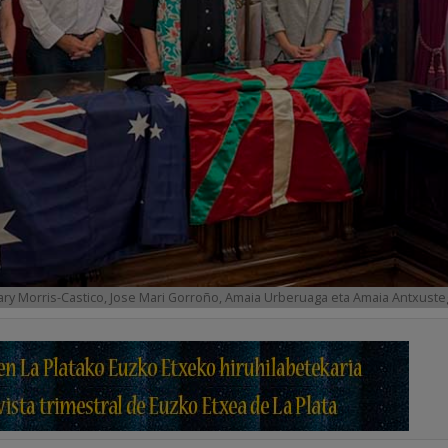
ary Morris-Castico, Jose Mari Gorroño, Amaia Urberuaga eta Amaia Antxuste