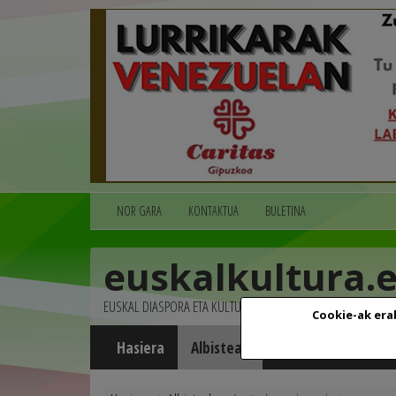
NOR GARA
KONTAKTUA
BULETINA
euskalkultura.
EUSKAL DIASPORA ETA KULTURA
Cookie-ak era
Hasiera
Albisteak
Agenda
Multim