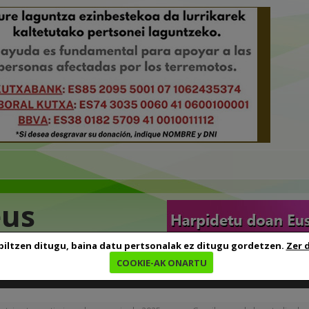
eus
biltzen ditugu, baina datu pertsonalak ez ditugu gordetzen.
Zer 
COOKIE-AK ONARTU
edia
Baliabideak
Euskara ikasten
Genealogia
B