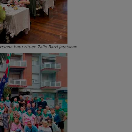
rtsona batu zituen Zallo Barri jatetxean