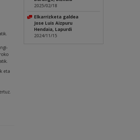
2025/02/18
Elkarrizketa galdea
Jose Luis Aizpuru
Hendaia, Lapurdi
tik.
2024/11/15
ngi-
eroko
tik.
k eta
,
a
ertuz.