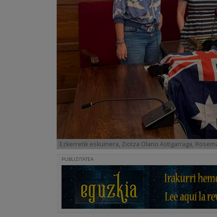
Ezkerretik eskuinera, Ziotza Olano Astigarraga, Rosem
PUBLIZITATEA