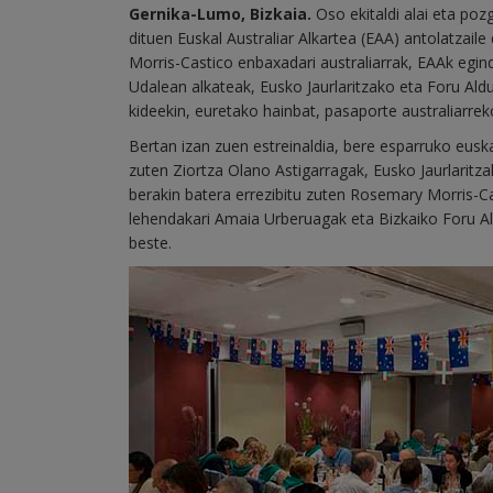
Gernika-Lumo, Bizkaia.
Oso ekitaldi alai eta pozg
dituen Euskal Australiar Alkartea (EAA) antolatzail
Morris-Castico enbaxadari australiarrak, EAAk eg
Udalean alkateak, Eusko Jaurlaritzako eta Foru Ald
kideekin, euretako hainbat, pasaporte australiarre
Bertan izan zuen estreinaldia, bere esparruko euska
zuten Ziortza Olano Astigarragak, Eusko Jaurlarit
berakin batera errezibitu zuten Rosemary Morris-Ca
lehendakari Amaia Urberuagak eta Bizkaiko Foru Al
beste.