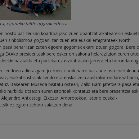
ra, eguneko talde argazki ederra
n hosto bat zeukan koadroa jaso zuen oparitzat alkatearekin eskueta
 duen sinbolismoa gogoan izan zuen eta euskal emigranteek North
n pasa behar izan zuten egoera gogorrak ekarri zituen gogora. Bere o
aga EAAko presidenteak bere esker on sakona helarazi zion euren urt
ideekin bazkaldu eta partekatuz erakutsitako jarrera eta borondateaga
an sendoen adierazgarri jo zuen, eurak harro baitaude oso euskalduna
teaz, euskal sustraiak sendo eta euskal zein australiar ondareaz harro
ratuz. Bakearen Museoa bisitatu ostean, Zallo Barri jatetxera pasa et
ko hurbildu zitzaion euren istorioak kontatuz eta bere presentzia esk
 Alejandro Antxistegi 'Etxezar' Amorotokoa, istorio euskal-
utsik ez egiten zeharo saiatzen dena.