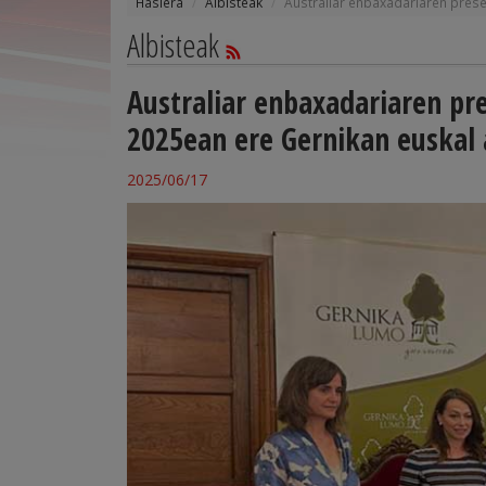
Hasiera
Albisteak
Australiar enbaxadariaren presen
Albisteak
Australiar enbaxadariaren pre
2025ean ere Gernikan euskal 
2025/06/17