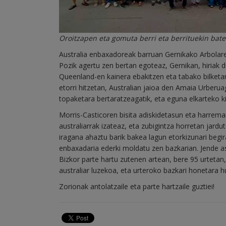
Oroitzapen eta gomuta berri eta berrituekin bate
Australia enbaxadoreak barruan Gernikako Arbolare
Pozik agertu zen bertan egoteaz, Gernikan, hiriak
Queenland-en kainera ebakitzen eta tabako bilketa
etorri hitzetan, Australian jaioa den Amaia Urberu
topaketara bertaratzeagatik, eta eguna elkarteko k
Morris-Casticoren bisita adiskidetasun eta harrem
australiarrak izateaz, eta zubigintza horretan jardu
iragana ahaztu barik bakea lagun etorkizunari begi
enbaxadaria ederki moldatu zen bazkarian. Jende as
Bizkor parte hartu zutenen artean, bere 95 urtetan,
australiar luzekoa, eta urteroko bazkari honetara h
Zorionak antolatzaile eta parte hartzaile guztiei!