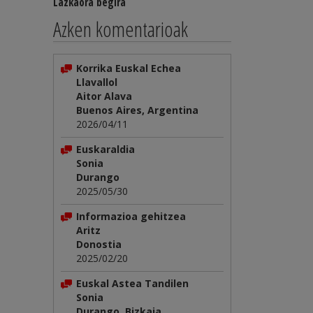
Lazkaora begira
Azken komentarioak
Korrika Euskal Echea
Llavallol
Aitor Alava
Buenos Aires, Argentina
2026/04/11
Euskaraldia
Sonia
Durango
2025/05/30
Informazioa gehitzea
Aritz
Donostia
2025/02/20
Euskal Astea Tandilen
Sonia
Durango, Bizkaia