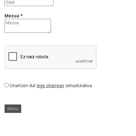
Mezua *
Onartzen dut
lege oharrean
zehaztutakoa
BIDALI