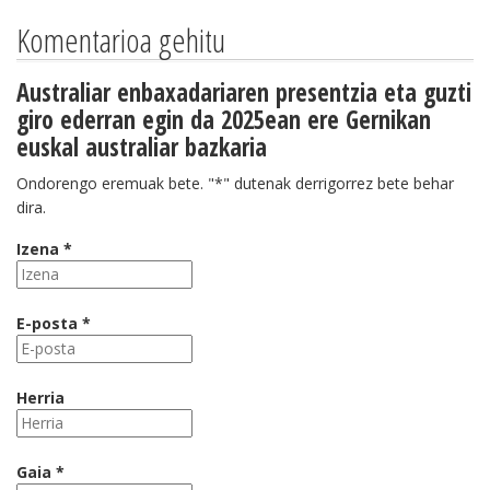
Komentarioa gehitu
Australiar enbaxadariaren presentzia eta guzti
giro ederran egin da 2025ean ere Gernikan
euskal australiar bazkaria
Ondorengo eremuak bete. "*" dutenak derrigorrez bete behar
dira.
Izena *
E-posta *
Herria
Gaia *