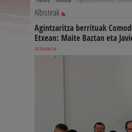
Hasiera
Albisteak
Agintzaritza berrituak Comodorok
Albisteak
Agintzaritza berrituak Comod
Etxean: Maite Baztan eta Javi
2026/06/16