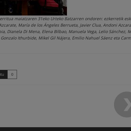
berritua maiatzaren 31eko Urteko Batzarren ondoren: ezkerretik es
Azcarate, María de los Ángeles Berrueta, Javier Clua, Andoni Azcara
bia, Dianela Di Mena, Elena Bilbao, Manuela Vega, Lelio Sánchez, M
 Gonzalo Ithurbide, Mikel Gil Nájera, Emilio Nahuel Sáenz eta Car
itu
0