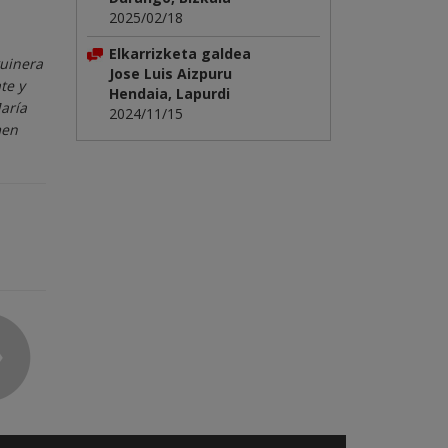
2025/02/18
Elkarrizketa galdea
kuinera
Jose Luis Aizpuru
te y
Hendaia, Lapurdi
aría
2024/11/15
men