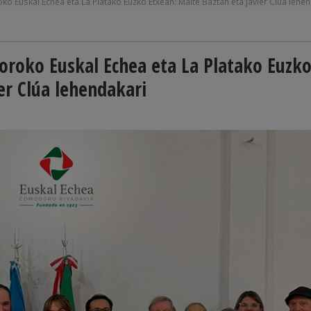
o Euskal Echea eta La Platako Euzko Etxean: Maite Baztan eta Javier Clúa lehe
oroko Euskal Echea eta La Platako Euzk
er Clúa lehendakari