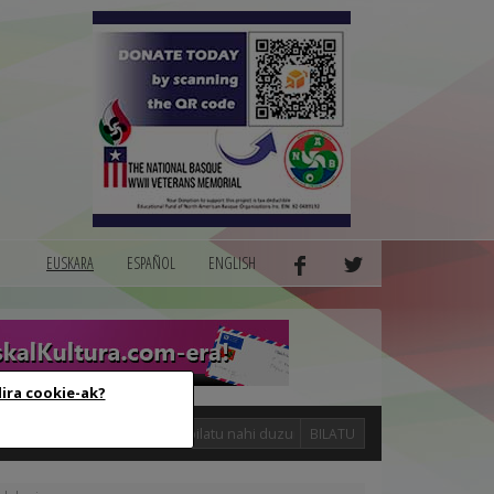
EUSKARA
ESPAÑOL
ENGLISH
dira cookie-ak?
logak
BILATU