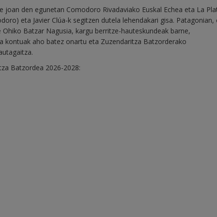
ute joan den egunetan Comodoro Rivadaviako Euskal Echea eta La Pla
ro) eta Javier Clúa-k segitzen dutela lehendakari gisa. Patagonian, 
 Ohiko Batzar Nagusia, kargu berritze-hauteskundeak barne,
a kontuak aho batez onartu eta Zuzendaritza Batzorderako
autagaitza.
tza Batzordea 2026-2028: