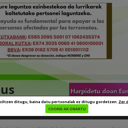
eus
biltzen ditugu, baina datu pertsonalak ez ditugu gordetzen.
Zer 
COOKIE-AK ONARTU
edia
Baliabideak
Euskara ikasten
Genealogia
B