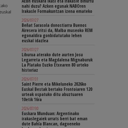
AEBn euskara ikasi eta irakasle bihurtu
tako
nahi duzu? Azken egunak NABOren
Irakasle Formakuntzan izena emateko
euskal
2026/07/27
Beñat Sarasola donostiarra Buenos
Airesera iritsi da, Malba museoko REM
egonaldira gonbidatutako lehen
euskal idazlea
2026/07/27
Liburua aterako dute aurten Josu
Legarreta eta Magdalena Mignaburuk
La Platako Euzko Etxearen 80 urteko
historiaz
2026/07/31
Saint Pierre eta Mikeluneko 2026ko
Euskal Bestak bertako Frontoiaren 120
urteak ospatuko ditu abuztuaren
10etik 16ra
2026/07/30
Euskara Munduan: Argentinako
irakaslegaiek urrats berri bat eman
dute Bahía Blancan, dagoeneko