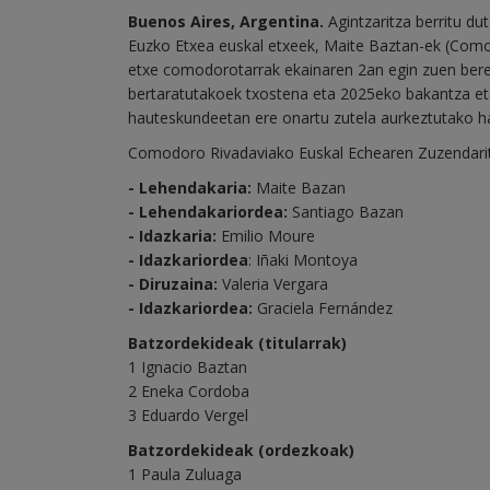
Buenos Aires, Argentina.
Agintzaritza berritu d
Euzko Etxea euskal etxeek, Maite Baztan-ek (Comodo
etxe comodorotarrak ekainaren 2an egin zuen bere
bertaratutakoek txostena eta 2025eko bakantza et
hauteskundeetan ere onartu zutela aurkeztutako h
Comodoro Rivadaviako Euskal Echearen Zuzendari
- Lehendakaria:
Maite Bazan
- Lehendakariordea:
Santiago Bazan
- Idazkaria:
Emilio Moure
- Idazkariordea
: Iñaki Montoya
- Diruzaina:
Valeria Vergara
- Idazkariordea:
Graciela Fernández
Batzordekideak (titularrak)
1 Ignacio Baztan
2 Eneka Cordoba
3 Eduardo Vergel
Batzordekideak (ordezkoak)
1 Paula Zuluaga