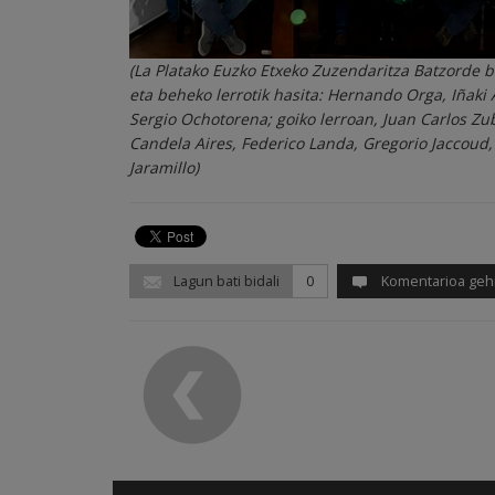
(La Platako Euzko Etxeko Zuzendaritza Batzorde 
eta beheko lerrotik hasita: Hernando Orga, Iñaki 
Sergio Ochotorena; goiko lerroan, Juan Carlos Zu
Candela Aires, Federico Landa, Gregorio Jaccoud,
Jaramillo)
Lagun bati bidali
0
Komentarioa geh