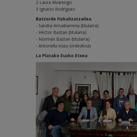
2 Laura Alvarengo
3 Ignacio Rodríguez
Batzorde Fiskalizatzailea
- Sandra Arruabarrena (titularra)
- Héctor Baztan (titularra)
- Norman Baztan (titularra)
- Antonella Irazu (ordezkoa)
La Platako Euzko Etxea