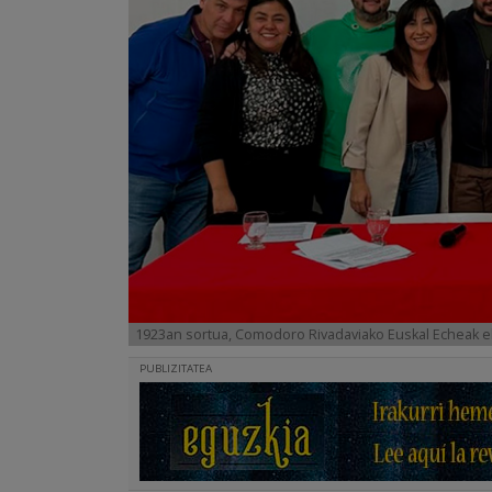
1923an sortua, Comodoro Rivadaviako Euskal Echeak e
PUBLIZITATEA