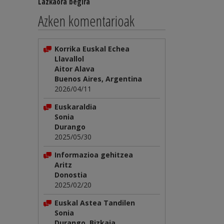
Lazkaora begira
Azken komentarioak
Korrika Euskal Echea
Llavallol
Aitor Alava
Buenos Aires, Argentina
2026/04/11
Euskaraldia
Sonia
Durango
2025/05/30
Informazioa gehitzea
Aritz
Donostia
2025/02/20
Euskal Astea Tandilen
Sonia
Durango, Bizkaia