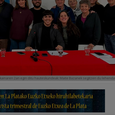
kainaren 2an egin ditu hauteskundeak: Maite Bazanek segitzen du lehenda