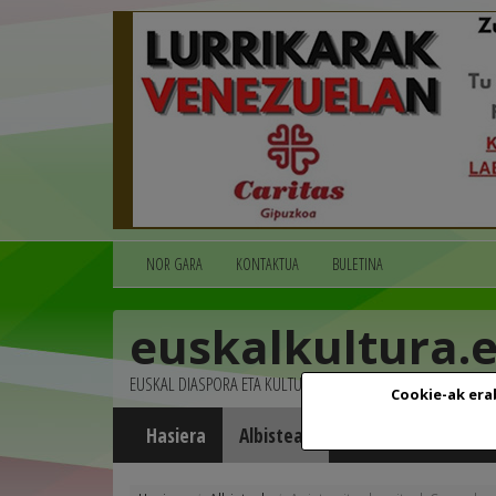
NOR GARA
KONTAKTUA
BULETINA
euskalkultura.
EUSKAL DIASPORA ETA KULTURA
Cookie-ak era
Hasiera
Albisteak
Agenda
Multim