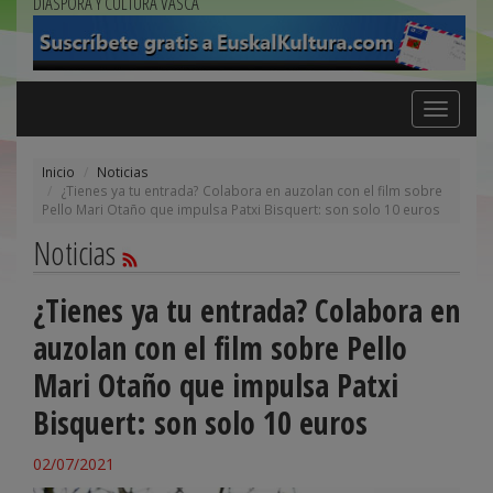
DIÁSPORA Y CULTURA VASCA
Toggle
navigation
Inicio
Noticias
¿Tienes ya tu entrada? Colabora en auzolan con el film sobre
Pello Mari Otaño que impulsa Patxi Bisquert: son solo 10 euros
Noticias
¿Tienes ya tu entrada? Colabora en
auzolan con el film sobre Pello
Mari Otaño que impulsa Patxi
Bisquert: son solo 10 euros
02/07/2021