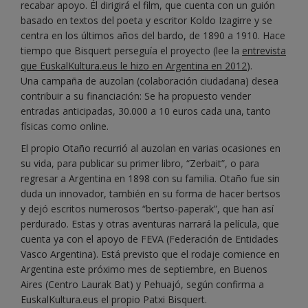
recabar apoyo. Él dirigirá el film, que cuenta con un guión
basado en textos del poeta y escritor Koldo Izagirre y se
centra en los últimos años del bardo, de 1890 a 1910. Hace
tiempo que Bisquert perseguía el proyecto (lee la
entrevista
que EuskalKultura.eus le hizo en Argentina en 2012
).
Una campaña de auzolan (colaboración ciudadana) desea
contribuir a su financiación: Se ha propuesto vender
entradas anticipadas, 30.000 a 10 euros cada una, tanto
físicas como online.
El propio Otaño recurrió al auzolan en varias ocasiones en
su vida, para publicar su primer libro, “Zerbait”, o para
regresar a Argentina en 1898 con su familia. Otaño fue sin
duda un innovador, también en su forma de hacer bertsos
y dejó escritos numerosos “bertso-paperak”, que han así
perdurado. Estas y otras aventuras narrará la película, que
cuenta ya con el apoyo de FEVA (Federación de Entidades
Vasco Argentina). Está previsto que el rodaje comience en
Argentina este próximo mes de septiembre, en Buenos
Aires (Centro Laurak Bat) y Pehuajó, según confirma a
EuskalKultura.eus el propio Patxi Bisquert.