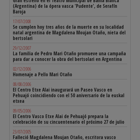
Gran estreno en el Teatro Municipal de Bahía Blanca
(Argentina) de la ópera vasca 'Pudente', de Serafín
Baroja
17/07/2008
Se cumplen hoy tres años de la muerte en su localidad
natal argentina de Magdalena Moujan Otaño, nieta del
bertsolari
29/12/2007
La familia de Pedro Mari Otaño promueve una campaña
para dar a conocer la obra del bertsolari en Argentina
02/12/2006
Homenaje a Pello Mari Otaño
08/08/2006
El Centro Etxe Alai inaugurará un Paseo Vasco en
Pehuajó coincidiendo con el 50 aniversario de la euskal
etxea
09/05/2006
El Centro Vasco Etxe Alai de Pehuajó prepara la
celebración de su cincuentenario el próximo 27 de julio
23/07/2005
Falleció Magdalena Moujan Otaño, escritora vasco