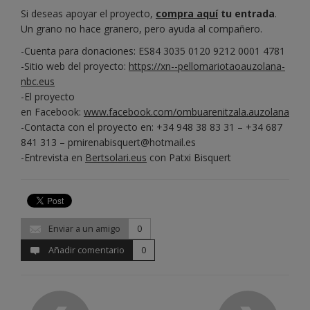
Si deseas apoyar el proyecto,
compra aquí
tu entrada
.
Un grano no hace granero, pero ayuda al compañero.
-Cuenta para donaciones: ES84 3035 0120 9212 0001 4781
-Sitio web del proyecto:
https://xn--pellomariotaoauzolana-
nbc.eus
-El proyecto
en Facebook:
www.facebook.com/ombuarenitzala.auzolana
-Contacta con el proyecto en: +34 948 38 83 31 – +34 687
841 313 – pmirenabisquert@hotmail.es
-Entrevista en
Bertsolari.eus
con Patxi Bisquert
Enviar a un amigo
0
Añadir comentario
0