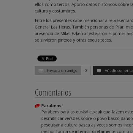
ellos como tercos. Aportó datos históricos sobre la
cultura y costumbres.
Entre los presentes cabe mencionar a representant
General Las Heras. También personas de Pilar, mie
presencia de Mikel Ezkerro festejaron el primer añ
se sirvieron pintxos y otras exquisiteces.
Enviar a un amigo
0
Añadir comenta
Comentarios
Parabens!
Parabens para as euskal etxeak que fazem este t
desmitificar versões sobre o povo basco dando
pesquisar a cultura basca as veces somos incom
melhor forma de interagir diretamente com o p