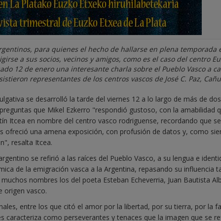
rgentinos, para quienes el hecho de hallarse en plena temporada e
girse a sus socios, vecinos y amigos, como es el caso del centro E
sado 12 de enero una interesante charla sobre el Pueblo Vasco a c
istieron representantes de los centros vascos de José C. Paz, Cañu
lgativa se desarrolló la tarde del viernes 12 a lo largo de más de do
e preguntas que Mikel Ezkerro "respondió gustoso, con la amabilidad q
tín Itcea en nombre del centro vasco rodriguense, recordando que se
"Nos ofreció una amena exposición, con profusión de datos y, como si
", resalta Itcea.
argentino se refirió a las raíces del Pueblo Vasco, a su lengua e ident
mica de la emigración vasca a la Argentina, repasando su influencia 
s muchos nombres los del poeta Esteban Echeverria, Juan Bautista Alb
e origen vasco.
es, entre los que citó el amor por la libertad, por su tierra, por la fa
 les caracteriza como perseverantes y tenaces que la imagen que se re