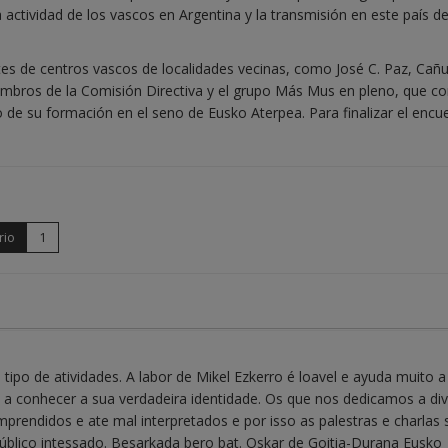
 actividad de los vascos en Argentina y la transmisión en este país d
es de centros vascos de localidades vecinas, como José C. Paz, Cañu
mbros de la Comisión Directiva y el grupo Más Mus en pleno, que co
o de su formación en el seno de Eusko Aterpea. Para finalizar el encu
rio
1
ipo de atividades. A labor de Mikel Ezkerro é loavel e ayuda muito a
 a conhecer a sua verdadeira identidade. Os que nos dedicamos a div
prendidos e ate mal interpretados e por isso as palestras e charlas 
úblico intessado. Besarkada bero bat. Oskar de Goitia-Durana Eusko