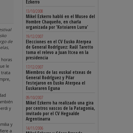
Ezkerro
13/10/2008
Mikel Ezkerro habló en el Museo del
Hombre Chaqueño, en charla
organizada por 'Kotoiaren Lurra'
stival
usko
19/12/2007
argo de
Elecciones en el CV Eusko Aterpea
de General Rodríguez: Raúl Taretto
elas,
toma el relevo a Juan Itcea en la
presidencia
s horas
ue le
17/12/2007
Miembros de las euskal etxeas de
 trata
General Rodríguez y Pilar
empre,
festejaron en Eusko Aterpea el
Euskararen Eguna
idad
09/10/2007
también
Mikel Ezkerro ha realizado una gira
por centros vascos de la Patagonia,
erdi y
invitado por el CV Hegoalde
Argentinarra
milia y
14/11/2006
fiere a