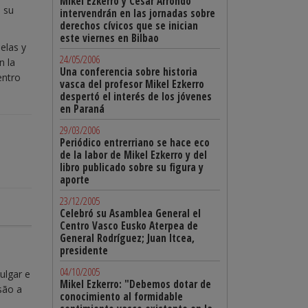
Mikel Ezkerro y César Arrondo
e su
intervendrán en las jornadas sobre
derechos cívicos que se inician
este viernes en Bilbao
elas y
24/05/2006
n la
Una conferencia sobre historia
entro
vasca del profesor Mikel Ezkerro
despertó el interés de los jóvenes
en Paraná
29/03/2006
Periódico entrerriano se hace eco
de la labor de Mikel Ezkerro y del
libro publicado sobre su figura y
aporte
23/12/2005
Celebró su Asamblea General el
Centro Vasco Eusko Aterpea de
General Rodríguez; Juan Itcea,
presidente
04/10/2005
ulgar e
Mikel Ezkerro: "Debemos dotar de
são a
conocimiento al formidable