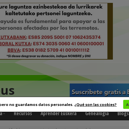
eus
 pero no guardamos datos personales.
¿Qué son las cookies?
A
a
Recursos
Aprender Euskera
Genealogía
Blogs