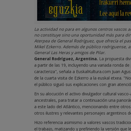
La actividad no para en algunos centros vascos a
no constituye sino una oportunidad más para diri
Aterpea de General Rodríguez, que ofrecía el pa
Mikel Ezkerro. Además de público rodriguense, as
General Las Heras y amigos de Pilar.
General Rodríguez, Argentina.
La propuesta divu
a partir de las 19, incluyendo una variada ronda d
caracteriza", señala a EuskalKultura.com Juan Agus
de la cuarta visita de Ezkerro a la euskal etxea. 
el público siguió sus explicaciones con gran atención
En su alocución el activo divulgador cultural vasco-
ancestrales, para tratar a continuación una panorá
a este lado del Atlántico, mencionando entre otro
otros ilustres y relevantes personajes argentinos d
Hizo referencia asimismo a valores vascos tradicional
el trabajo, matizando y prefiriendo la versión que