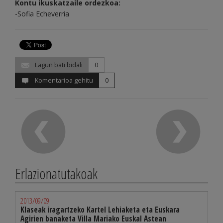
Kontu ikuskatzaile ordezkoa:
-Sofia Echeverria
Lagun bati bidali
0
Komentarioa gehitu
0
Erlazionatutakoak
2013/09/09
Klaseak iragartzeko Kartel Lehiaketa eta Euskara
Agirien banaketa Villa Mariako Euskal Astean