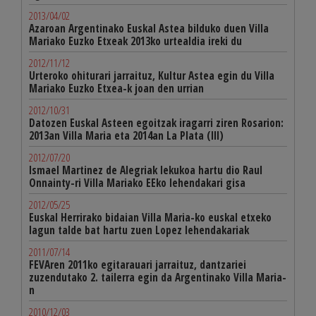
2013/04/02
Azaroan Argentinako Euskal Astea bilduko duen Villa
Mariako Euzko Etxeak 2013ko urtealdia ireki du
2012/11/12
Urteroko ohiturari jarraituz, Kultur Astea egin du Villa
Mariako Euzko Etxea-k joan den urrian
2012/10/31
Datozen Euskal Asteen egoitzak iragarri ziren Rosarion:
2013an Villa Maria eta 2014an La Plata (III)
2012/07/20
Ismael Martinez de Alegriak lekukoa hartu dio Raul
Onnainty-ri Villa Mariako EEko lehendakari gisa
2012/05/25
Euskal Herrirako bidaian Villa Maria-ko euskal etxeko
lagun talde bat hartu zuen Lopez lehendakariak
2011/07/14
FEVAren 2011ko egitarauari jarraituz, dantzariei
zuzendutako 2. tailerra egin da Argentinako Villa Maria-
n
2010/12/03