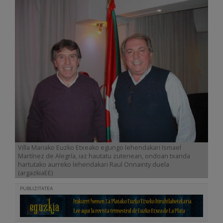
Villa Mariako Euzko Etxeako egungo lehendakari Ismael
Martínez de Alegría, iaz hautatu zutenean, ondoan txanda
hartutako aurreko lehendakari Raul Onnainty duela
(argazkiaEE)
PUBLIZITATEA