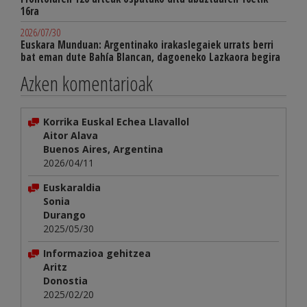
16ra
2026/07/30
Euskara Munduan: Argentinako irakaslegaiek urrats berri
bat eman dute Bahía Blancan, dagoeneko Lazkaora begira
Azken komentarioak
Korrika Euskal Echea Llavallol
Aitor Alava
Buenos Aires, Argentina
2026/04/11
Euskaraldia
Sonia
Durango
2025/05/30
Informazioa gehitzea
Aritz
Donostia
2025/02/20