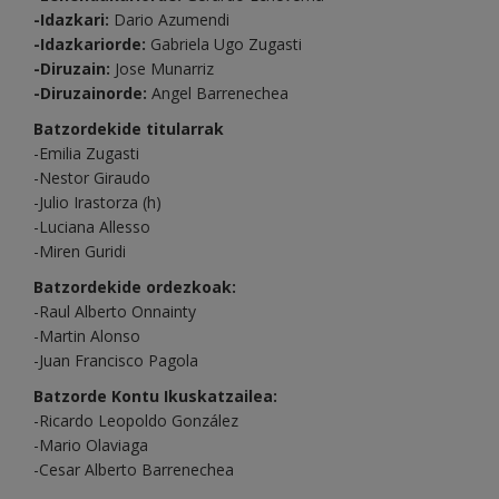
-Idazkari:
Dario Azumendi
-Idazkariorde:
Gabriela Ugo Zugasti
-Diruzain:
Jose Munarriz
-Diruzainorde:
Angel Barrenechea
Batzordekide titularrak
-Emilia Zugasti
-Nestor Giraudo
-Julio Irastorza (h)
-Luciana Allesso
-Miren Guridi
Batzordekide ordezkoak:
-Raul Alberto Onnainty
-Martin Alonso
-Juan Francisco Pagola
Batzorde Kontu Ikuskatzailea:
-Ricardo Leopoldo González
-Mario Olaviaga
-Cesar Alberto Barrenechea