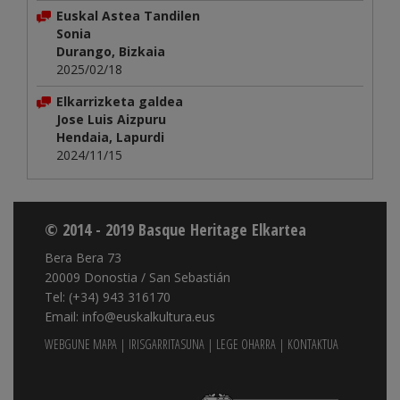
Euskal Astea Tandilen
Sonia
Durango, Bizkaia
2025/02/18
Elkarrizketa galdea
Jose Luis Aizpuru
Hendaia, Lapurdi
2024/11/15
© 2014 - 2019 Basque Heritage Elkartea
Bera Bera 73
20009 Donostia / San Sebastián
Tel: (+34) 943 316170
Email: info@euskalkultura.eus
WEBGUNE MAPA
|
IRISGARRITASUNA
|
LEGE OHARRA
|
KONTAKTUA