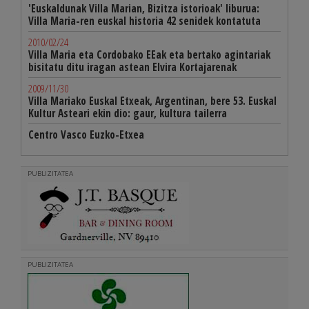
'Euskaldunak Villa Marian, Bizitza istorioak' liburua:
Villa Maria-ren euskal historia 42 senidek kontatuta
2010/02/24
Villa Maria eta Cordobako EEak eta bertako agintariak
bisitatu ditu iragan astean Elvira Kortajarenak
2009/11/30
Villa Mariako Euskal Etxeak, Argentinan, bere 53. Euskal
Kultur Asteari ekin dio: gaur, kultura tailerra
Centro Vasco Euzko-Etxea
PUBLIZITATEA
PUBLIZITATEA