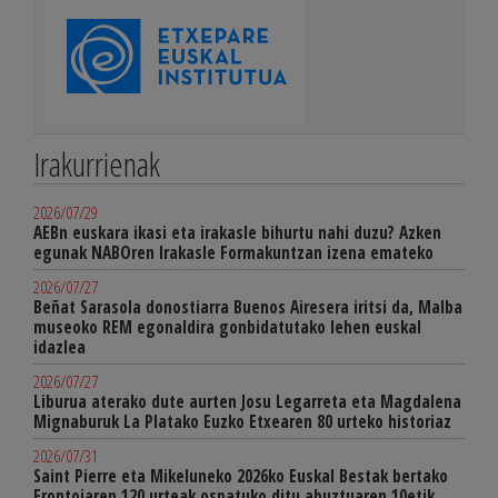
Irakurrienak
2026/07/29
AEBn euskara ikasi eta irakasle bihurtu nahi duzu? Azken
egunak NABOren Irakasle Formakuntzan izena emateko
2026/07/27
Beñat Sarasola donostiarra Buenos Airesera iritsi da, Malba
museoko REM egonaldira gonbidatutako lehen euskal
idazlea
2026/07/27
Liburua aterako dute aurten Josu Legarreta eta Magdalena
Mignaburuk La Platako Euzko Etxearen 80 urteko historiaz
2026/07/31
Saint Pierre eta Mikeluneko 2026ko Euskal Bestak bertako
Frontoiaren 120 urteak ospatuko ditu abuztuaren 10etik