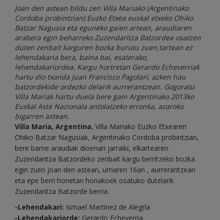
Joan den astean bildu zen Villa Mariako (Argentinako
Cordoba probintzian) Euzko Etxea euskal etxeko Ohiko
Batzar Nagusia eta eguneko gaien artean, araudiaren
arabera egin beharreko Zuzendaritza Batzordea osatzen
duten zenbait karguren bozka burutu zuen,tartean ez
lehendakaria bera, baina bai, esaterako,
lehendakariordea. Kargu hortretan Gerardo Echeverriak
hartu dio txanda Juan Francisco Pagolari, azken hau
batzordekide ordezko delarik aurrerantzean. Gogoratu
Villa Mariak hartu duela bere gain Argentinako 2013ko
Euskal Aste Nazionala antolatzeko erronka, azaroko
bigarren astean.
Villa Maria, Argentina.
Villa Mariako Euzko Etxearen
Ohiko Batzar Nagusiak, Argentinako Cordoba probintzian,
bere barne araudiak dioenari jarraiki, elkartearen
Zuzendaritza Batzordeko zenbait kargu berritzeko bozka
egin zuen joan den astean, urriaren 16an , aurrerantzean
eta epe berri honetan honakoek osatuko dutelarik
Zuzendaritza Batzorde berria:
-Lehendakari:
Ismael Martinez de Alegría
-Lehendakariorde:
Gerardo Echeverria