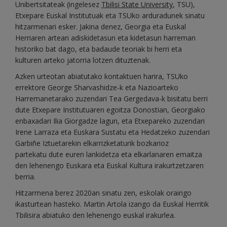
Unibertsitateak (ingelesez
Tbilisi State University
, TSU),
Etxepare Euskal Institutuak eta TSUko arduradunek sinatu
hitzarmenari esker. Jakina denez, Georgia eta Euskal
Herriaren artean adiskidetasun eta kidetasun harreman
historiko bat dago, eta badaude teoriak bi herri eta
kulturen arteko jatorria lotzen dituztenak.
Azken urteotan abiatutako kontaktuen harira, TSUko
errektore George Sharvashidze-k eta Nazioarteko
Harremanetarako zuzendari Tea Gergedava-k bisitatu berri
dute Etxepare Institutuaren egoitza Donostian, Georgiako
enbaxadari Ilia Giorgadze lagun, eta Etxepareko zuzendari
Irene Larraza eta Euskara Sustatu eta Hedatzeko zuzendari
Garbiñe Iztuetarekin elkarrizketaturik bozkarioz
partekatu dute euren lankidetza eta elkarlanaren emaitza
den lehenengo Euskara eta Euskal Kultura irakurtzetzaren
berria.
Hitzarmena berez 2020an sinatu zen, eskolak oraingo
ikasturtean hasteko. Martin Artola izango da Euskal Herritik
Tbilisira abiatuko den lehenengo euskal irakurlea.