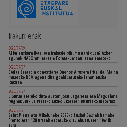
Irakurrienak
2026/07/29
AEBn euskara ikasi eta irakasle bihurtu nahi duzu? Azken
egunak NABOren Irakasle Formakuntzan izena emateko
2026/07/27
Beñat Sarasola donostiarra Buenos Airesera iritsi da, Malba
museoko REM egonaldira gonbidatutako lehen euskal
idazlea
2026/07/27
Liburua aterako dute aurten Josu Legarreta eta Magdalena
Mignaburuk La Platako Euzko Etxearen 80 urteko historiaz
2026/07/31
Saint Pierre eta Mikeluneko 2026ko Euskal Bestak bertako
Frontoiaren 120 urteak ospatuko ditu abuztuaren 10etik
16ra