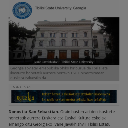
Georgia sovietar errepublika ohiko hiriburua da Tbilisi eta
ikasturte honetatik aurrera bertako TSU unibertsitatean
euskara irakatsiko da
PUBLIZITATEA
Donostia-San Sebastian.
Orain hasten ari den ikasturte
honetatik aurrera Euskara eta Euskal Kultura eskolak
emango ditu Georgiako Ivane Javakhishvili Tbilisi Estatu