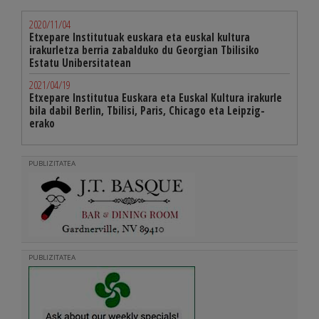
2020/11/04
Etxepare Institutuak euskara eta euskal kultura
irakurletza berria zabalduko du Georgian Tbilisiko
Estatu Unibersitatean
2021/04/19
Etxepare Institutua Euskara eta Euskal Kultura irakurle
bila dabil Berlin, Tbilisi, Paris, Chicago eta Leipzig-
erako
PUBLIZITATEA
PUBLIZITATEA