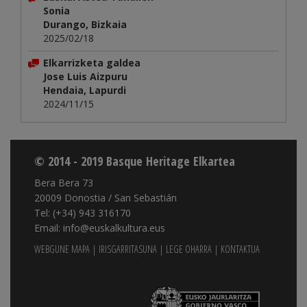
Sonia
Durango, Bizkaia
2025/02/18
Elkarrizketa galdea
Jose Luis Aizpuru
Hendaia, Lapurdi
2024/11/15
© 2014 - 2019 Basque Heritage Elkartea
Bera Bera 73
20009 Donostia / San Sebastián
Tel: (+34) 943 316170
Email: info@euskalkultura.eus
WEBGUNE MAPA
|
IRISGARRITASUNA
|
LEGE OHARRA
|
KONTAKTUA