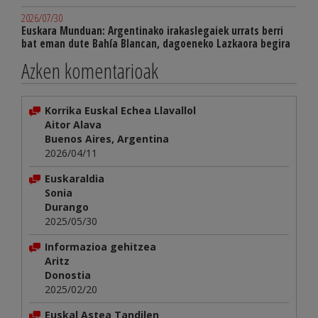
2026/07/30
Euskara Munduan: Argentinako irakaslegaiek urrats berri
bat eman dute Bahía Blancan, dagoeneko Lazkaora begira
Azken komentarioak
Korrika Euskal Echea Llavallol
Aitor Alava
Buenos Aires, Argentina
2026/04/11
Euskaraldia
Sonia
Durango
2025/05/30
Informazioa gehitzea
Aritz
Donostia
2025/02/20
Euskal Astea Tandilen