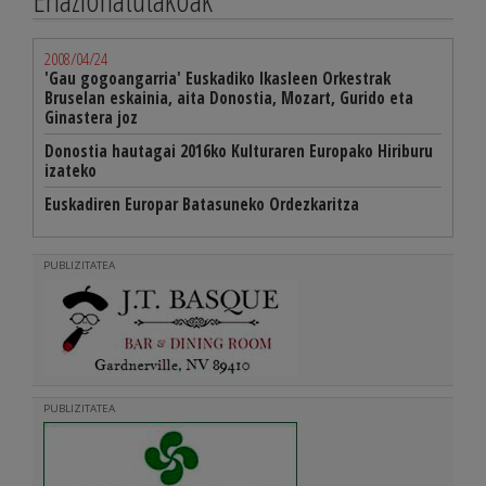
2008/04/24
'Gau gogoangarria' Euskadiko Ikasleen Orkestrak
Bruselan eskainia, aita Donostia, Mozart, Gurido eta
Ginastera joz
Donostia hautagai 2016ko Kulturaren Europako Hiriburu
izateko
Euskadiren Europar Batasuneko Ordezkaritza
PUBLIZITATEA
PUBLIZITATEA