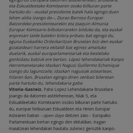
eta Eskualdeetako Komitearen osoko bilkuran parte
hartuko du --euskal presidente batek hala egingo duen
lehen aldia izango da--, Durao Barroso Europar
Batzordeko presidentearekin eta Joaquin Almunia
Europar Komisario bilbotarrarekin bilduko da, eta euskal
enpresari talde batekin bilera pribatu bat egingo du,
eguna Euskadiko Ordezkaritzan Bruselan bizi den euskal
gizataldeari harrera ekitaldi bat eginez amaituko
duelarik, euskal europarlamentariak eta bestelako
gonbidatu batzuk ere bertan. López lehendakariak Kanpo
Harremanetarako Idazkari Nagusi Guillermo Echenique
izango du laguntzaile; idazkari nagusiak asteartean,
hilaren 6an, Bruselan egingo diren zenbait bileretan
parte hartuko du, lehendakaria gabe.
Vitoria-Gasteiz.
Patxi Lopez Lehendakaria Bruselara
joango da datorren astelehenean, hilak 5, eta
Eskualdeetako Komitearen osoko bilkuran parte hartuko
du, europar hiriburuan Eskualdeen eta Hirien Europar
Astearen baitan --
open days
deitzen zaio-- Europako
Parlamentuan bertan egingo den ekitaldian. Iragan
maiatzean lehendakari hautatu zutenez geroztik kanpo-