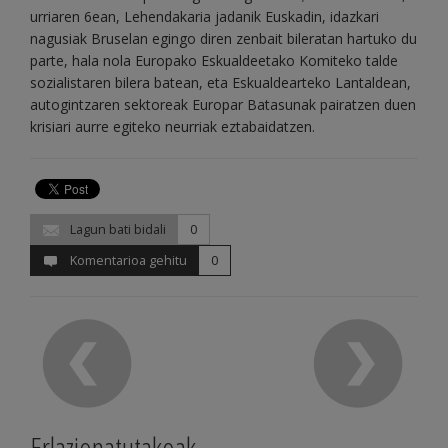
urriaren 6ean, Lehendakaria jadanik Euskadin, idazkari
nagusiak Bruselan egingo diren zenbait bileratan hartuko du
parte, hala nola Europako Eskualdeetako Komiteko talde
sozialistaren bilera batean, eta Eskualdearteko Lantaldean,
autogintzaren sektoreak Europar Batasunak pairatzen duen
krisiari aurre egiteko neurriak eztabaidatzen.
Lagun bati bidali
0
Komentarioa gehitu
0
Erlazionatutakoak