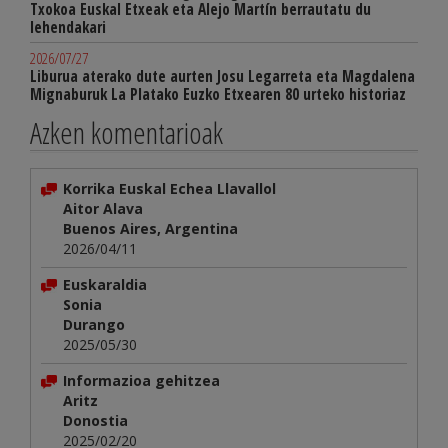
Txokoa Euskal Etxeak eta Alejo Martín berrautatu du
lehendakari
2026/07/27
Liburua aterako dute aurten Josu Legarreta eta Magdalena
Mignaburuk La Platako Euzko Etxearen 80 urteko historiaz
Azken komentarioak
Korrika Euskal Echea Llavallol
Aitor Alava
Buenos Aires, Argentina
2026/04/11
Euskaraldia
Sonia
Durango
2025/05/30
Informazioa gehitzea
Aritz
Donostia
2025/02/20