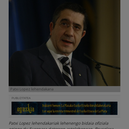
Patxi Lopez lehendakaria
PUBLIZITATEA
Patxi Lopez lehendakariak lehenengo bidaia ofiziala
egingo du Europara datorren astelehenean, Bruselara,