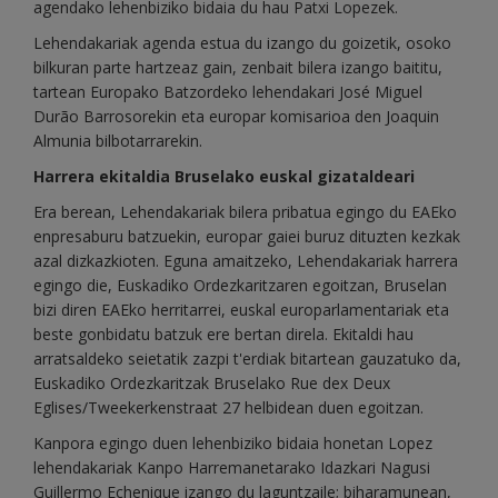
agendako lehenbiziko bidaia du hau Patxi Lopezek.
Lehendakariak agenda estua du izango du goizetik, osoko
bilkuran parte hartzeaz gain, zenbait bilera izango baititu,
tartean Europako Batzordeko lehendakari José Miguel
Durão Barrosorekin eta europar komisarioa den Joaquin
Almunia bilbotarrarekin.
Harrera ekitaldia Bruselako euskal gizataldeari
Era berean, Lehendakariak bilera pribatua egingo du EAEko
enpresaburu batzuekin, europar gaiei buruz dituzten kezkak
azal dizkazkioten. Eguna amaitzeko, Lehendakariak harrera
egingo die, Euskadiko Ordezkaritzaren egoitzan, Bruselan
bizi diren EAEko herritarrei, euskal europarlamentariak eta
beste gonbidatu batzuk ere bertan direla. Ekitaldi hau
arratsaldeko seietatik zazpi t'erdiak bitartean gauzatuko da,
Euskadiko Ordezkaritzak Bruselako Rue dex Deux
Eglises/Tweekerkenstraat 27 helbidean duen egoitzan.
Kanpora egingo duen lehenbiziko bidaia honetan Lopez
lehendakariak Kanpo Harremanetarako Idazkari Nagusi
Guillermo Echenique izango du laguntzaile; biharamunean,