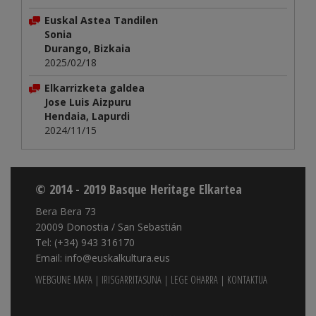
Euskal Astea Tandilen
Sonia
Durango, Bizkaia
2025/02/18
Elkarrizketa galdea
Jose Luis Aizpuru
Hendaia, Lapurdi
2024/11/15
© 2014 - 2019 Basque Heritage Elkartea
Bera Bera 73
20009 Donostia / San Sebastián
Tel: (+34) 943 316170
Email: info@euskalkultura.eus
WEBGUNE MAPA
|
IRISGARRITASUNA
|
LEGE OHARRA
|
KONTAKTUA