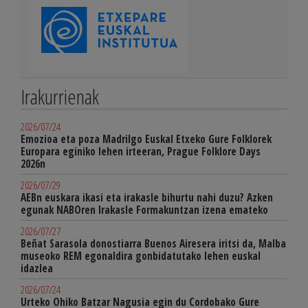
Irakurrienak
2026/07/24
Emozioa eta poza Madrilgo Euskal Etxeko Gure Folklorek
Europara eginiko lehen irteeran, Prague Folklore Days
2026n
2026/07/29
AEBn euskara ikasi eta irakasle bihurtu nahi duzu? Azken
egunak NABOren Irakasle Formakuntzan izena emateko
2026/07/27
Beñat Sarasola donostiarra Buenos Airesera iritsi da, Malba
museoko REM egonaldira gonbidatutako lehen euskal
idazlea
2026/07/24
Urteko Ohiko Batzar Nagusia egin du Cordobako Gure