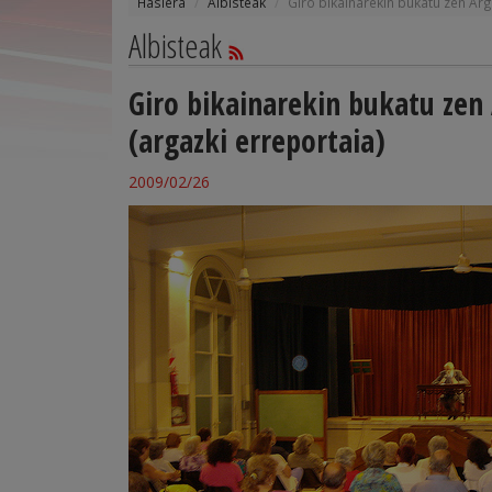
Hasiera
Albisteak
Giro bikainarekin bukatu zen Arg
Albisteak
Giro bikainarekin bukatu zen
(argazki erreportaia)
2009/02/26