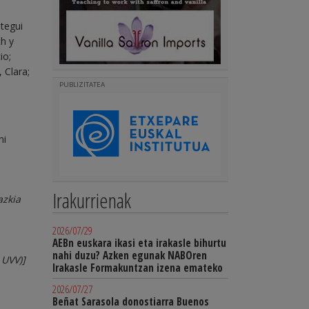
tegui
ch y
io;
 Clara;
PUBLIZITATEA
ni
Irakurrienak
azkia
2026/07/29
AEBn euskara ikasi eta irakasle bihurtu
nahi duzu? Azken egunak NABOren
 UVV)
]
Irakasle Formakuntzan izena emateko
2026/07/27
Beñat Sarasola donostiarra Buenos