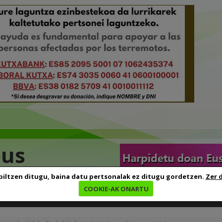
eus
biltzen ditugu, baina datu pertsonalak ez ditugu gordetzen.
Zer 
COOKIE-AK ONARTU
edia
Baliabideak
Euskara ikasten
Genealogia
B