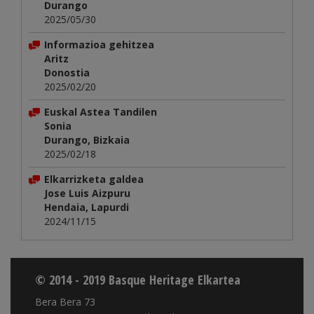
Durango
2025/05/30
Informazioa gehitzea
Aritz
Donostia
2025/02/20
Euskal Astea Tandilen
Sonia
Durango, Bizkaia
2025/02/18
Elkarrizketa galdea
Jose Luis Aizpuru
Hendaia, Lapurdi
2024/11/15
© 2014 - 2019 Basque Heritage Elkartea
Bera Bera 73