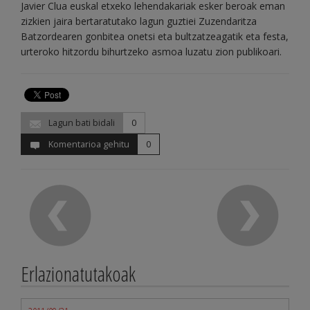
Javier Clua euskal etxeko lehendakariak esker beroak eman
zizkien jaira bertaratutako lagun guztiei Zuzendaritza
Batzordearen gonbitea onetsi eta bultzatzeagatik eta festa,
urteroko hitzordu bihurtzeko asmoa luzatu zion publikoari.
Lagun bati bidali
0
Komentarioa gehitu
0
Erlazionatutakoak