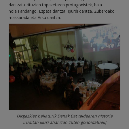
dantzatu zituzten topaketaren protagonistek, hala
nola Fandango, Ezpata dantza, Ipurdi dantza, Zuberoako
maskarada eta Arku dantza.
[Argazkiez baliaturik Denak Bat taldearen historia
iruditan ikusi ahal izan zuten gonbidatuek]