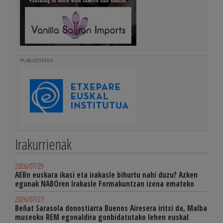
PUBLIZITATEA
Irakurrienak
2026/07/29
AEBn euskara ikasi eta irakasle bihurtu nahi duzu? Azken
egunak NABOren Irakasle Formakuntzan izena emateko
2026/07/27
Beñat Sarasola donostiarra Buenos Airesera iritsi da, Malba
museoko REM egonaldira gonbidatutako lehen euskal