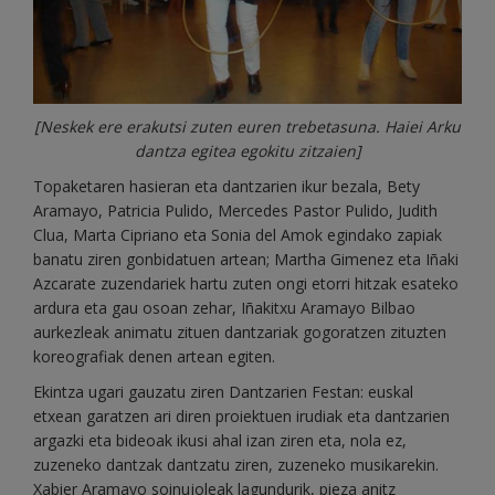
[Neskek ere erakutsi zuten euren trebetasuna. Haiei Arku
dantza egitea egokitu zitzaien]
Topaketaren hasieran eta dantzarien ikur bezala, Bety
Aramayo, Patricia Pulido, Mercedes Pastor Pulido, Judith
Clua, Marta Cipriano eta Sonia del Amok egindako zapiak
banatu ziren gonbidatuen artean; Martha Gimenez eta Iñaki
Azcarate zuzendariek hartu zuten ongi etorri hitzak esateko
ardura eta gau osoan zehar, Iñakitxu Aramayo Bilbao
aurkezleak animatu zituen dantzariak gogoratzen zituzten
koreografiak denen artean egiten.
Ekintza ugari gauzatu ziren Dantzarien Festan: euskal
etxean garatzen ari diren proiektuen irudiak eta dantzarien
argazki eta bideoak ikusi ahal izan ziren eta, nola ez,
zuzeneko dantzak dantzatu ziren, zuzeneko musikarekin.
Xabier Aramayo soinujoleak lagundurik, pieza anitz