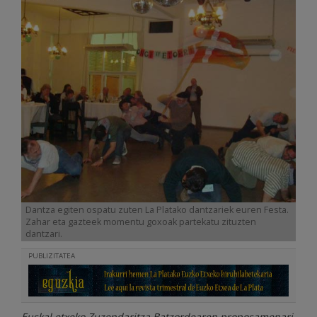
Dantza egiten ospatu zuten La Platako dantzariek euren Festa.
Zahar eta gazteek momentu goxoak partekatu zituzten
dantzari.
PUBLIZITATEA
Euskal etxeko Zuzendaritza Batzordearen proposamenari