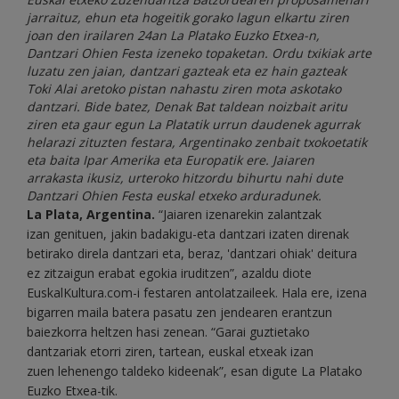
jarraituz, ehun eta hogeitik gorako lagun elkartu ziren
joan den irailaren 24an La Platako Euzko Etxea-n,
Dantzari Ohien Festa izeneko topaketan. Ordu txikiak arte
luzatu zen jaian, dantzari gazteak eta ez hain gazteak
Toki Alai aretoko pistan nahastu ziren mota askotako
dantzari. Bide batez, Denak Bat taldean noizbait aritu
ziren eta gaur egun La Platatik urrun daudenek agurrak
helarazi zituzten festara, Argentinako zenbait txokoetatik
eta baita Ipar Amerika eta Europatik ere. Jaiaren
arrakasta ikusiz, urteroko hitzordu bihurtu nahi dute
Dantzari Ohien Festa euskal etxeko arduradunek.
La Plata
, Argentina.
“Jaiaren izenarekin zalantzak
izan genituen, jakin badakigu-eta dantzari izaten direnak
betirako direla dantzari eta, beraz, 'dantzari ohiak' deitura
ez zitzaigun erabat egokia iruditzen”, azaldu diote
EuskalKultura.com-i festaren antolatzaileek. Hala ere, izena
bigarren maila batera pasatu zen jendearen erantzun
baiezkorra heltzen hasi zenean. “Garai guztietako
dantzariak etorri ziren, tartean, euskal etxeak izan
zuen lehenengo taldeko kideenak”, esan digute La Platako
Euzko Etxea-tik.