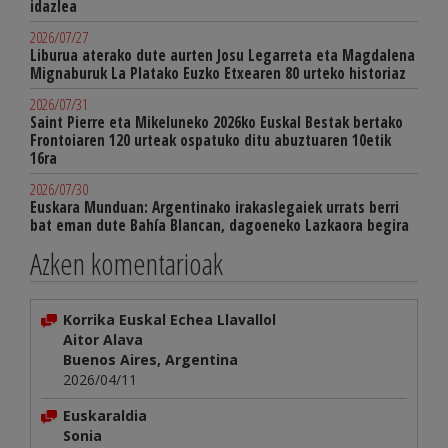
idazlea
2026/07/27
Liburua aterako dute aurten Josu Legarreta eta Magdalena
Mignaburuk La Platako Euzko Etxearen 80 urteko historiaz
2026/07/31
Saint Pierre eta Mikeluneko 2026ko Euskal Bestak bertako
Frontoiaren 120 urteak ospatuko ditu abuztuaren 10etik
16ra
2026/07/30
Euskara Munduan: Argentinako irakaslegaiek urrats berri
bat eman dute Bahía Blancan, dagoeneko Lazkaora begira
Azken komentarioak
Korrika Euskal Echea Llavallol
Aitor Alava
Buenos Aires, Argentina
2026/04/11
Euskaraldia
Sonia