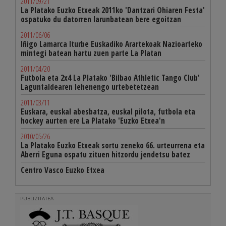
2011/09/21
La Platako Euzko Etxeak 2011ko 'Dantzari Ohiaren Festa'
ospatuko du datorren larunbatean bere egoitzan
2011/06/06
Iñigo Lamarca Iturbe Euskadiko Arartekoak Nazioarteko
mintegi batean hartu zuen parte La Platan
2011/04/20
Futbola eta 2x4 La Platako 'Bilbao Athletic Tango Club'
Laguntaldearen lehenengo urtebetetzean
2011/03/11
Euskara, euskal abesbatza, euskal pilota, futbola eta
hockey aurten ere La Platako 'Euzko Etxea'n
2010/05/26
La Platako Euzko Etxeak sortu zeneko 66. urteurrena eta
Aberri Eguna ospatu zituen hitzordu jendetsu batez
Centro Vasco Euzko Etxea
PUBLIZITATEA