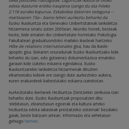
beka jasotzeko hautagaiak. Laguntzak ikasturte osoko
edota ikasturte erdiko iraupena izango du eta hileko
2.116 euroko kopurua. Eskabidea datorren osteguna --
martxoaren 15a-- baino lehen aurkeztu beharko da
Eusko Ikaskuntza eta Genevako Unibertsitateak lankidetza
hitzarmena sinatu zuten 2005ean. Akordio honek, besteak
beste, bide ematen dio Unibertsitate horretako Psikologia
Fakultateari graduatuondoko mailako ikasleak hartzeko
Hôte de relations internationales
gisa, hau da ikasle-
apopilo gisa. Bekaren onuradunak Eusko Ikaskuntzako kide
beharko du izan, edo gutxienez dokumentazioa emateko
garaian kide izateko eskaera egindakoa. Eusko
Ikaskuntzarekin lankidetza hitzarmenak dituzten
elkarteetako kideek ere izango dute aurkezteko aukera,
euren erakundeek babestutako eskaera izatekotan.
Aurkeztutako ikerlanek Hezkuntza Zientziekin zerikusia izan
beharko dute. Eusko Ikaskuntzak proposatzen ditu
'elebitasun, eleaniztasun egoerak eta kultura arteko
hezkuntza edota iakasleak prestatzeko sistemak' bezalako
gaiak, beste batzuen artean. Informazio eta xehetasun
gehiago
hemen
.