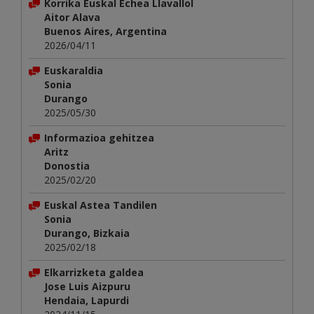
Korrika Euskal Echea Llavallol
Aitor Alava
Buenos Aires, Argentina
2026/04/11
Euskaraldia
Sonia
Durango
2025/05/30
Informazioa gehitzea
Aritz
Donostia
2025/02/20
Euskal Astea Tandilen
Sonia
Durango, Bizkaia
2025/02/18
Elkarrizketa galdea
Jose Luis Aizpuru
Hendaia, Lapurdi