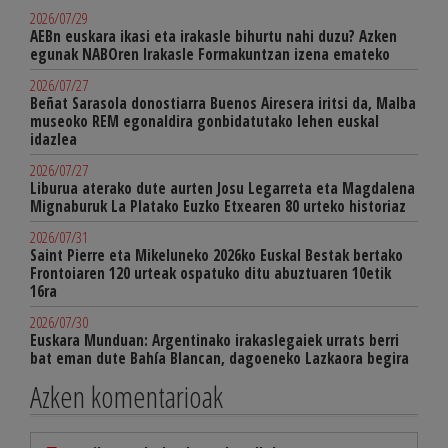
2026/07/29
AEBn euskara ikasi eta irakasle bihurtu nahi duzu? Azken
egunak NABOren Irakasle Formakuntzan izena emateko
2026/07/27
Beñat Sarasola donostiarra Buenos Airesera iritsi da, Malba
museoko REM egonaldira gonbidatutako lehen euskal
idazlea
2026/07/27
Liburua aterako dute aurten Josu Legarreta eta Magdalena
Mignaburuk La Platako Euzko Etxearen 80 urteko historiaz
2026/07/31
Saint Pierre eta Mikeluneko 2026ko Euskal Bestak bertako
Frontoiaren 120 urteak ospatuko ditu abuztuaren 10etik
16ra
2026/07/30
Euskara Munduan: Argentinako irakaslegaiek urrats berri
bat eman dute Bahía Blancan, dagoeneko Lazkaora begira
Azken komentarioak