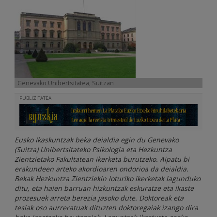
Genevako Unibertsitatea, Suitzan
PUBLIZITATEA
Eusko Ikaskuntzak beka deialdia egin du Genevako
(Suitza) Unibertsitateko Psikologia eta Hezkuntza
Zientzietako Fakultatean ikerketa burutzeko. Aipatu bi
erakundeen arteko akordioaren ondorioa da deialdia.
Bekak Hezkuntza Zientziekin loturiko ikerketak lagunduko
ditu, eta haien barruan hizkuntzak eskuratze eta ikaste
prozesuek arreta berezia jasoko dute. Doktoreak eta
tesiak oso aurreratuak dituzten doktoregaiak izango dira