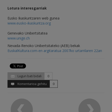
Lotura interesgarriak
Eusko Ikaskuntzaren web gunea
www.eusko-ikaskuntza.org
Genevako Unibertsitatea
www.unige.ch
Nevada-Renoko Unibertsitateko (AEB) bekak
EuskalKultura.com-en argitaratua 2007ko urtarrilaren 22an
Lagun bati bidali
0
Komentarioa gehitu
0