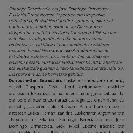
Santiago Bereciartúa eta José Domingo Ormaetxea,
Euskaria Fundazioaren Argentina eta Uruguaiko
ordezkariak, Euskal Herrian dira egunotan, elkarteak
gonbidatuta, hainbat ekimenetan Diasporaren
ikuspuntua emateko. Euskaria Fundazioa 1986ean jaio
zen elkarte independientea da eta bere asmoa
biolentzia-eza aktiboa eta desobedientzia zibilaren
markoan Euskal Herriarentzako Autodeterminazio
Eskubidea eskatzen du, irtenbide demokratiko eta
baketsu bezala. Euskariak Euskal Herriko indar abertzale
eta euskaltzale guztien arteko lankidetza sustatu nahi du,
Diaspora ere asmo horretara gehituz.
Donostia-San Sebastián.
Euskaria Fundazioaren aburuz,
euskal Diaspora 'Euskal Herri subiranoaren eraikitze
prozesuan lekua izan behar duen sujetu garrantzitsua da'
eta 'bere ahotsa entzun arazi eta laguntza eman behar du
euskal gatazkaren soluziobidean'. Asmo horrekin azken
asteotan Euskal Herrian izan dira Euskariaren Argentina eta
Uruguaiko ordezkariak, Santiago Bereciartúa eta José
Domingo Ormaetxea. Biek, Mikel Ezkerro irakasle eta
hizlariarekin batera, Euskariak eta beste elkarte batzuek