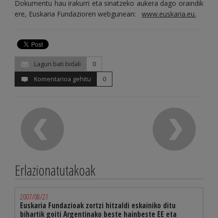
Dokumentu hau irakurri eta sinatzeko aukera dago oraindik
ere, Euskaria Fundazioren webgunean:
www.euskaria.eu.
Lagun bati bidali
0
Komentarioa gehitu
0
Erlazionatutakoak
2007/08/21
Euskaria Fundazioak zortzi hitzaldi eskainiko ditu
bihartik goiti Argentinako beste hainbeste EE eta