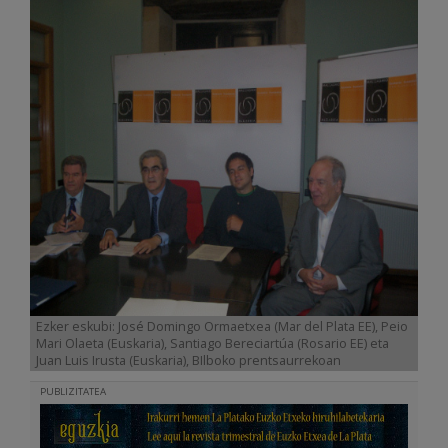
Ezker eskubi: José Domingo Ormaetxea (Mar del Plata EE), Peio
Mari Olaeta (Euskaria), Santiago Bereciartúa (Rosario EE) eta
Juan Luis Irusta (Euskaria), BIlboko prentsaurrekoan
PUBLIZITATEA