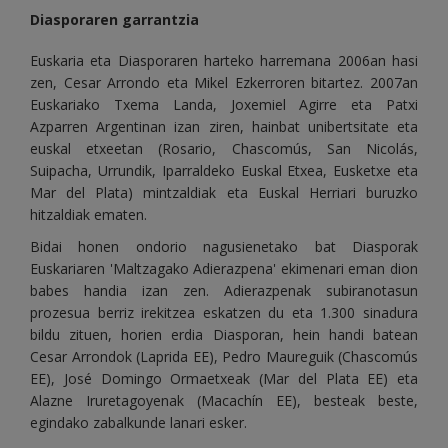
Diasporaren garrantzia
Euskaria eta Diasporaren harteko harremana 2006an hasi
zen, Cesar Arrondo eta Mikel Ezkerroren bitartez. 2007an
Euskariako Txema Landa, Joxemiel Agirre eta Patxi
Azparren Argentinan izan ziren, hainbat unibertsitate eta
euskal etxeetan (Rosario, Chascomús, San Nicolás,
Suipacha, Urrundik, Iparraldeko Euskal Etxea, Eusketxe eta
Mar del Plata) mintzaldiak eta Euskal Herriari buruzko
hitzaldiak ematen.
Bidai honen ondorio nagusienetako bat Diasporak
Euskariaren 'Maltzagako Adierazpena' ekimenari eman dion
babes handia izan zen. Adierazpenak subiranotasun
prozesua berriz irekitzea eskatzen du eta 1.300 sinadura
bildu zituen, horien erdia Diasporan, hein handi batean
Cesar Arrondok (Laprida EE), Pedro Maureguik (Chascomús
EE), José Domingo Ormaetxeak (Mar del Plata EE) eta
Alazne Iruretagoyenak (Macachín EE), besteak beste,
egindako zabalkunde lanari esker.