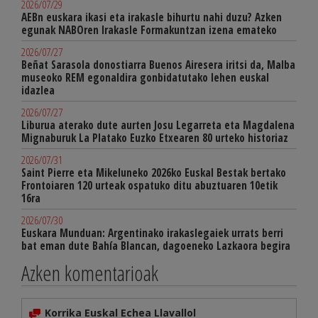
2026/07/29
AEBn euskara ikasi eta irakasle bihurtu nahi duzu? Azken
egunak NABOren Irakasle Formakuntzan izena emateko
2026/07/27
Beñat Sarasola donostiarra Buenos Airesera iritsi da, Malba
museoko REM egonaldira gonbidatutako lehen euskal
idazlea
2026/07/27
Liburua aterako dute aurten Josu Legarreta eta Magdalena
Mignaburuk La Platako Euzko Etxearen 80 urteko historiaz
2026/07/31
Saint Pierre eta Mikeluneko 2026ko Euskal Bestak bertako
Frontoiaren 120 urteak ospatuko ditu abuztuaren 10etik
16ra
2026/07/30
Euskara Munduan: Argentinako irakaslegaiek urrats berri
bat eman dute Bahía Blancan, dagoeneko Lazkaora begira
Azken komentarioak
Korrika Euskal Echea Llavallol