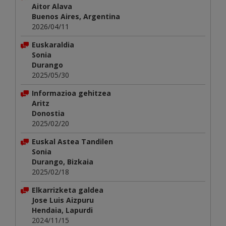
Aitor Alava
Buenos Aires, Argentina
2026/04/11
Euskaraldia
Sonia
Durango
2025/05/30
Informazioa gehitzea
Aritz
Donostia
2025/02/20
Euskal Astea Tandilen
Sonia
Durango, Bizkaia
2025/02/18
Elkarrizketa galdea
Jose Luis Aizpuru
Hendaia, Lapurdi
2024/11/15