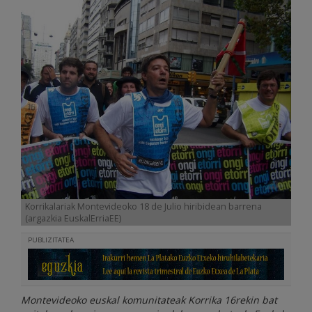
Korrikalariak Montevideoko 18 de Julio hiribidean barrena
(argazkia EuskalErriaEE)
PUBLIZITATEA
Montevideoko euskal komunitateak Korrika 16rekin bat