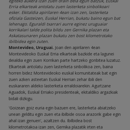
egiteko aukera izan zuen orain dela egun batzuk, Euskal
Erria elkarteak antolatu zuen lasterketa sinbolikoari
esker. Ekitaldia apirilaren 4ean izan zen, lasterketa
ofiziala Gasteizen, Euskal Herrian, bukatu baino egun bat
lehenago. Eguraldi txarrari aurre eginez uruguaiar
korrikalari talde polita bildu zen Gernika plazan eta
Askatasunaren plazan bukatu zen bost kilometrotako
ibilbidea egin zuten.
Montevideo, Uruguai.
Joan den apirilaren 4ean
Montevideoko Euskal Erria elkarteak bazkide eta lagunei
deialdia egin zuen Korrikan parte hartzeko gonbitea luzatuz.
Elkarteak antolatu zuen lasterketa sinbolikoa zen, baina
horren bidez Montevideoko euskal komunitateak bat egin
zuen azken asteetan Euskal Herrian zehar ibili den
euskararen aldeko lasterketa erraldoiarekin. Agurtzane
Aguadok, Euskal Erriako presidenteak, ekitaldiko argazkiak
bidali dizkigu.
'Goizean goiz euria egin bazuen ere, lasterketa abiatzeko
unean gelditu egin zuen eta ibilbide osoa arazorik gabe egin
ahal izan genuen', azaltzen du. Ibilbidea bost
kilometrotakoa izan zen, Gernika plazatik irten eta