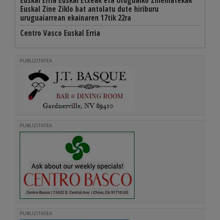
Euskal Erria Euskal Etxeak eta Uruguaiko Zinematekak
Euskal Zine Ziklo bat antolatu dute hiriburu
uruguaiarrean ekainaren 17tik 22ra
Centro Vasco Euskal Erria
PUBLIZITATEA
PUBLIZITATEA
PUBLIZITATEA