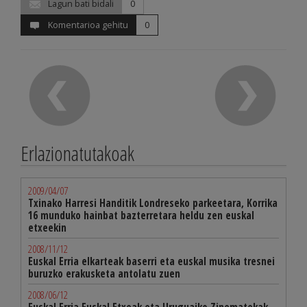
Lagun bati bidali
0
Komentarioa gehitu
0
Erlazionatutakoak
2009/04/07
Txinako Harresi Handitik Londreseko parkeetara, Korrika
16 munduko hainbat bazterretara heldu zen euskal
etxeekin
2008/11/12
Euskal Erria elkarteak baserri eta euskal musika tresnei
buruzko erakusketa antolatu zuen
2008/06/12