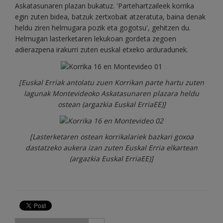
Askatasunaren plazan bukatuz. 'Partehartzaileek korrika
egin zuten bidea, batzuk zertxobait atzeratuta, baina denak
heldu ziren helmugara pozik eta gogotsu', gehitzen du.
Helmugan lasterketaren lekukoan gordeta zegoen
adierazpena irakurri zuten euskal etxeko arduradunek.
[Euskal Erriak antolatu zuen Korrikan parte hartu zuten
lagunak Montevideoko Askatasunaren plazara heldu
ostean (argazkia Euskal ErriaEE)]
[Lasterketaren ostean korrikalariek bazkari goxoa
dastatzeko aukera izan zuten Euskal Erria elkartean
(argazkia Euskal ErriaEE)]