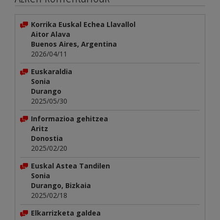
Korrika Euskal Echea Llavallol
Aitor Alava
Buenos Aires, Argentina
2026/04/11
Euskaraldia
Sonia
Durango
2025/05/30
Informazioa gehitzea
Aritz
Donostia
2025/02/20
Euskal Astea Tandilen
Sonia
Durango, Bizkaia
2025/02/18
Elkarrizketa galdea