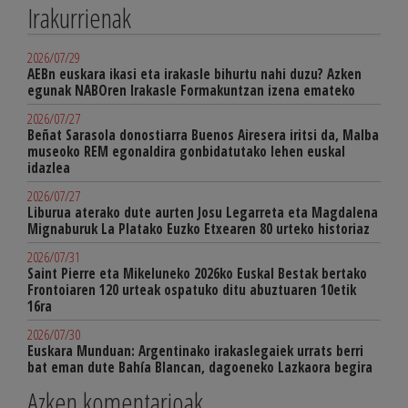
Irakurrienak
2026/07/29
AEBn euskara ikasi eta irakasle bihurtu nahi duzu? Azken
egunak NABOren Irakasle Formakuntzan izena emateko
2026/07/27
Beñat Sarasola donostiarra Buenos Airesera iritsi da, Malba
museoko REM egonaldira gonbidatutako lehen euskal
idazlea
2026/07/27
Liburua aterako dute aurten Josu Legarreta eta Magdalena
Mignaburuk La Platako Euzko Etxearen 80 urteko historiaz
2026/07/31
Saint Pierre eta Mikeluneko 2026ko Euskal Bestak bertako
Frontoiaren 120 urteak ospatuko ditu abuztuaren 10etik
16ra
2026/07/30
Euskara Munduan: Argentinako irakaslegaiek urrats berri
bat eman dute Bahía Blancan, dagoeneko Lazkaora begira
Azken komentarioak